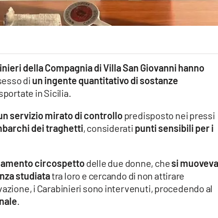
abinieri della Compagnia di Villa San Giovanni hanno
sesso di
un ingente quantitativo di sostanze
portate in Sicilia.
un servizio mirato di controllo
predisposto nei pressi
mbarchi dei traghetti
, considerati
punti sensibili per i
giamento circospetto
delle due donne, che
si muovev
nza studiata
tra loro e cercando di non attirare
vazione, i Carabinieri sono intervenuti, procedendo al
nale
.