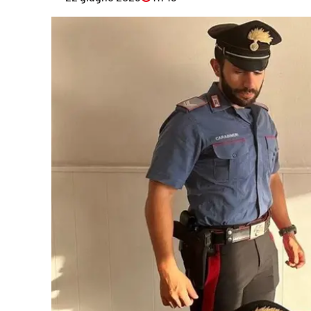
Eventi
Sport
Streaming
LaC TV
Lac Network
LaC OnAir
LaC
Network
lacplay.it
lactv.it