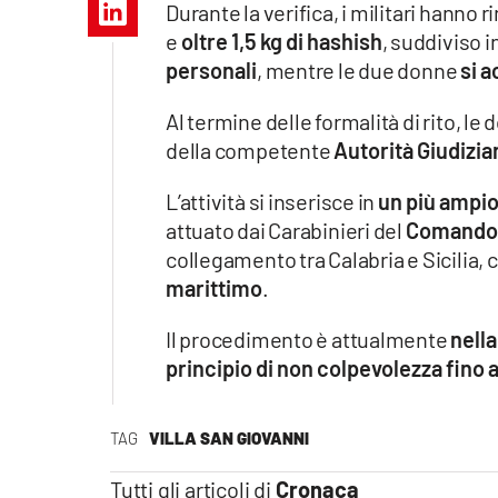
Durante la verifica, i militari hanno
Apple
e
oltre 1,5 kg di hashish
, suddiviso i
personali
, mentre le due donne
si a
Al termine delle formalità di rito, l
Vai
della competente
Autorità Giudizia
L’attività si inserisce in
un più ampio 
attuato dai Carabinieri del
Comando P
collegamento tra Calabria e Sicilia,
marittimo
.
Il procedimento è attualmente
nella
principio di non colpevolezza fino 
TAG
VILLA SAN GIOVANNI
Tutti gli articoli di
Cronaca