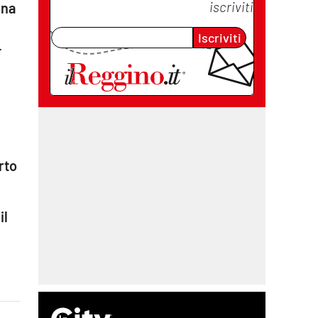
iscriviti
ina
Iscriviti
.
rto
il