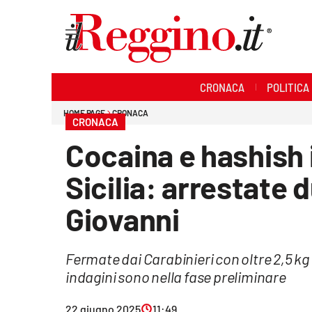
Sezioni
CRONACA
POLITICA
Cronaca
HOME PAGE
CRONACA
CRONACA
Politica
Cocaina e hashish i
Sanità
Sicilia: arrestate 
Ambiente
Giovanni
Società
Fermate dai Carabinieri con oltre 2,5 kg
Cultura
indagini sono nella fase preliminare
Economia e lavoro
22 giugno 2025
11:49