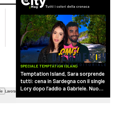
lacplay.it
lacitymag.it
lactv.it
lacapitalenews.it
laconair.it
cosenzachannel.it
ilvibonese.it
catanzarochannel.it
ie
Lavora con noi