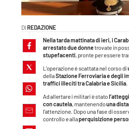
laconair.it
lacitymag.it
REDAZIONE
ilreggino.it
Nella tarda mattinata di ieri, i Car
arrestato due donne
trovate in pos
cosenzachannel.it
stupefacenti
, pronte per essere tras
ilvibonese.it
L’operazione è scattata nel corso di
della
Stazione Ferroviaria e degli i
catanzarochannel.it
traffici illeciti tra Calabria e Sicilia
.
lacapitalenews.it
Ad allertare i militari è stato
l’atteg
con cautela
, mantenendo
una dista
App
l’attenzione. Dopo una fase di osser
controllo e alla
perquisizione perso
Android