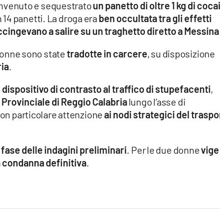
 rinvenuto e sequestrato
un panetto di oltre 1 kg di coca
n 14 panetti. La droga era
ben occultata tra gli effetti
ccingevano a salire su un traghetto diretto a Messina
e donne sono state
tradotte in carcere
, su disposizione
ria
.
dispositivo di contrasto al traffico di stupefacenti
,
rovinciale di Reggio Calabria
lungo l’asse di
 con particolare attenzione
ai nodi strategici del traspo
 fase delle indagini preliminari
. Per le due donne
vige 
a condanna definitiva
.