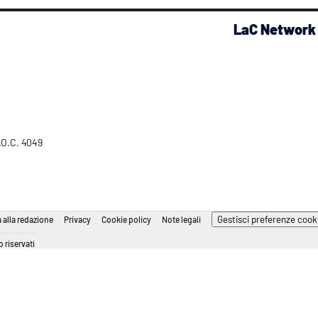
LaC Network
R.O.C. 4049
Gestisci preferenze cook
 alla redazione
Privacy
Cookie policy
Note legali
 riservati