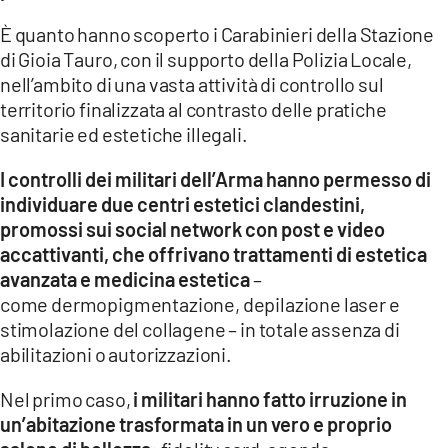
È quanto hanno scoperto i Carabinieri della Stazione
LACITYMAG.IT
di Gioia Tauro, con il supporto della Polizia Locale,
ILREGGINO.IT
nell’ambito di una vasta attività di controllo sul
territorio finalizzata al contrasto delle pratiche
COSENZACHANNEL.IT
sanitarie ed estetiche illegali.
ILVIBONESE.IT
I controlli dei militari dell’Arma hanno permesso di
individuare due centri estetici clandestini,
CATANZAROCHANNEL.IT
promossi sui social network con post e video
LACAPITALENEWS.IT
accattivanti, che offrivano trattamenti di estetica
avanzata e medicina estetica
–
come dermopigmentazione, depilazione laser e
App
stimolazione del collagene – in totale assenza di
ANDROID
abilitazioni o autorizzazioni.
APPLE
Nel primo caso,
i militari hanno fatto irruzione in
un’abitazione trasformata in un vero e proprio