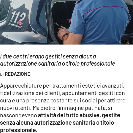
EVENTI
SPORT
Streaming
LAC TV
I due centri erano gestiti senza alcuna
LAC NETWORK
autorizzazione sanitaria o titolo professionale
LAC ONAIR
REDAZIONE
Apparecchiature per trattamenti estetici avanzati,
LaC
fidelizzazione dei clienti, appuntamenti gestiti con
Network
cura e una presenza costante sui social per attirare
LACPLAY.IT
nuovi utenti. Ma dietro l’immagine patinata, si
nascondevano
attività del tutto abusive, gestite
LACTV.IT
senza alcuna autorizzazione sanitaria o titolo
professionale.
LACONAIR.IT