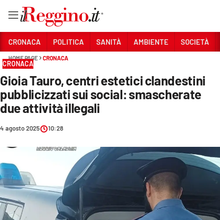
Vai
CRONACA
POLITICA
SANITÀ
AMBIENTE
SOCIETÀ
HOME PAGE
CRONACA
CRONACA
Sezioni
Gioia Tauro, centri estetici clandestini
CRONACA
pubblicizzati sui social: smascherate
POLITICA
due attività illegali
SANITÀ
4 agosto 2025
10:28
AMBIENTE
SOCIETÀ
CULTURA
ECONOMIA E LAVORO