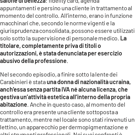
salone di bellezza
: fidelity card, agenda
appuntamenti e persino una cliente in trattamento al
momento del controllo. All’interno, erano in funzione
macchinari che, secondo le norme vigenti e la
giurisprudenza consolidata, possono essere utilizzati
solo sotto la supervisione di personale medico.
La
titolare, completamente priva di titoli o
autorizzazioni, è stata denunciata per esercizio
abusivo della professione
.
Nel secondo episodio, a finire sotto la lente dei
Carabinieri è stata
una donna di nazionalità ucraina,
anch’essa senza partita IVA né alcuna licenza, che
gestiva un’attività estetica all’interno della propria
abitazione
. Anche in questo caso, al momento del
controllo era presente una cliente sottoposta a
trattamento, mentre nel locale sono stati rinvenuti un
lettino, un apparecchio per dermopigmentazione e
altri strumenti professionali. Nei suoi confronti è