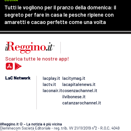
Scarica tutte le nostre app!
LaC Network
lacplay.it
lacitymag.it
lactv.it
lacapitalenews.it
laconair.it
cosenzachannel.it
ilvibonese.it
catanzarochannel.it
ilReggino.it © – La notizia è più vicina
Diemmecom Società Editoriale - reg. trib. VV 21/11/2019 n°2 - R.O.C. 4049