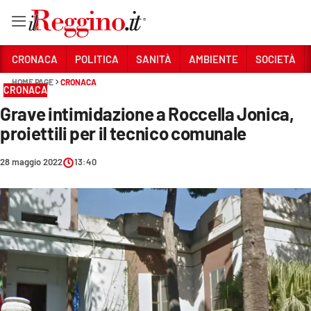
Vai
CRONACA
POLITICA
SANITÀ
AMBIENTE
SOCIETÀ
HOME PAGE
CRONACA
CRONACA
Sezioni
Grave intimidazione a Roccella Jonica,
CRONACA
proiettili per il tecnico comunale
POLITICA
28 maggio 2022
13:40
SANITÀ
AMBIENTE
SOCIETÀ
CULTURA
ECONOMIA E LAVORO