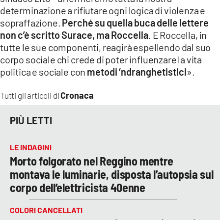
determinazione a rifiutare ogni logica di violenza e
sopraffazione.
Perché su quella buca delle lettere
non c’è scritto Surace, ma Roccella
. E Roccella, in
tutte le sue componenti, reagirà espellendo dal suo
corpo sociale chi crede di poter influenzare la vita
politica e sociale con
metodi ‘ndranghetistici
».
Cronaca
Tutti gli articoli di
PIÙ LETTI
LE INDAGINI
Morto folgorato nel Reggino mentre
montava le luminarie, disposta l’autopsia sul
corpo dell’elettricista 40enne
COLORI CANCELLATI