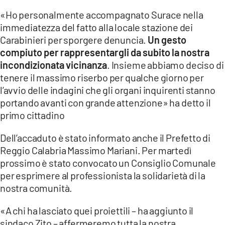
«Ho personalmente accompagnato Surace nella
LACITYMAG.IT
immediatezza del fatto alla locale stazione dei
Carabinieri per sporgere denuncia.
Un gesto
ILREGGINO.IT
compiuto per rappresentargli da subito la nostra
COSENZACHANNEL.IT
incondizionata vicinanza
. Insieme abbiamo deciso di
tenere il massimo riserbo per qualche giorno per
ILVIBONESE.IT
l’avvio delle indagini che gli organi inquirenti stanno
portando avanti con grande attenzione» ha detto il
CATANZAROCHANNEL.IT
primo cittadino
LACAPITALENEWS.IT
Dell’accaduto è stato informato anche il Prefetto di
Reggio Calabria Massimo Mariani. Per martedì
App
prossimo è stato convocato un Consiglio Comunale
ANDROID
per esprimere al professionista la solidarietà di la
nostra comunità.
APPLE
«A chi ha lasciato quei proiettili – ha aggiunto il
sindaco Zito – affermeremo tutta la nostra