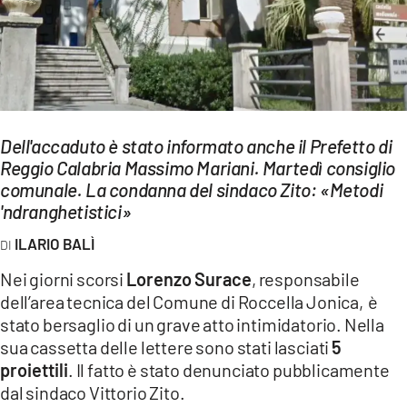
EVENTI
SPORT
Streaming
Dell'accaduto è stato informato anche il Prefetto di
LAC TV
Reggio Calabria Massimo Mariani. Martedì consiglio
LAC NETWORK
comunale. La condanna del sindaco Zito: «Metodi
'ndranghetistici»
LAC ONAIR
ILARIO BALÌ
LaC
Nei giorni scorsi
Lorenzo Surace
, responsabile
Network
dell’area tecnica del Comune di Roccella Jonica, è
LACPLAY.IT
stato bersaglio di un grave atto intimidatorio. Nella
sua cassetta delle lettere sono stati lasciati
5
LACTV.IT
proiettili
. Il fatto è stato denunciato pubblicamente
dal sindaco Vittorio Zito.
LACONAIR.IT