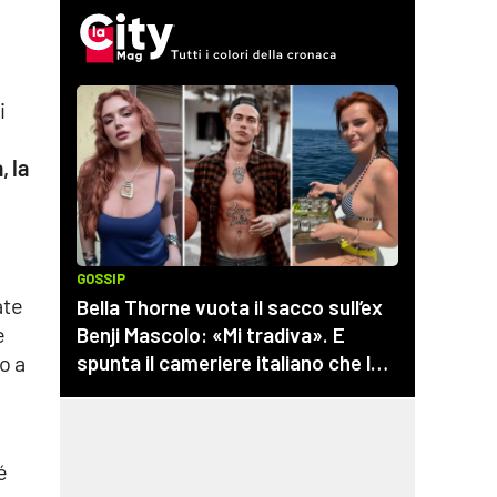
i
, la
ate
e
o a
é