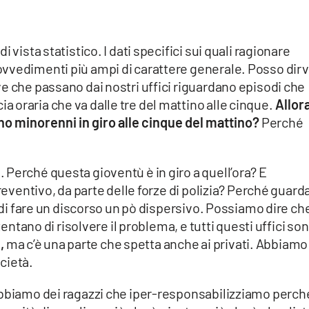
 vista statistico. I dati specifici sui quali ragionare
vvedimenti più ampi di carattere generale. Posso dirv
e che passano dai nostri uffici riguardano episodi che
oraria che va dalle tre del mattino alle cinque.
Allora
 minorenni in giro alle cinque del mattino?
Perché
Perché questa gioventù è in giro a quell’ora? E
preventivo, da parte delle forze di polizia? Perché guard
o di fare un discorso un pò dispersivo. Possiamo dire ch
tentano di risolvere il problema, e tutti questi uffici son
,
ma c’è una parte che spetta anche ai privati. Abbiamo
cietà.
Abbiamo dei ragazzi che iper-responsabilizziamo perch