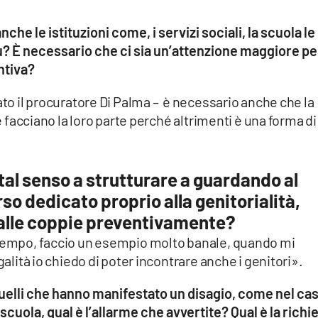
he le istituzioni come, i servizi sociali, la scuola le
iù? È necessario che ci sia un’attenzione maggiore pe
ntiva?
ato il procuratore Di Palma – è necessario anche che la
ie facciano la loro parte perché altrimenti è una forma di
tal senso a strutturare a guardando al
so dedicato proprio alla genitorialità,
dalle coppie preventivamente?
 tempo, faccio un esempio molto banale, quando mi
galità io chiedo di poter incontrare anche i genitori».
quelli che hanno manifestato un disagio, come nel ca
scuola, qual è l’allarme che avvertite? Qual è la richi