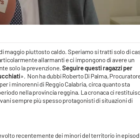
maggio piuttosto caldo. Speriamo si tratti solo di cas
 particolarmente allarmanti e ci impongono di avere un
nte solo la prevenzione.
Seguire questi ragazzi per
ucchiati
». Non ha dubbi Roberto Di Palma, Procurator
per i minorenni di Reggio Calabria, circa quanto sta
eriodo nella provincia reggina. La cronaca ci restituis
vani sempre più spesso protagonisti di situazioni di
nvolto recentemente dei minori del territorio in episod