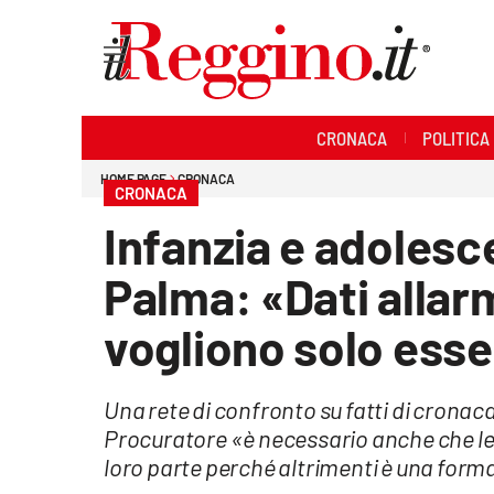
Sezioni
CRONACA
POLITICA
Cronaca
HOME PAGE
CRONACA
CRONACA
Politica
Infanzia e adolesce
Sanità
Palma: «Dati allar
Ambiente
vogliono solo esse
Società
Una rete di confronto su fatti di crona
Cultura
Procuratore «è necessario anche che le st
loro parte perché altrimenti è una form
Economia e lavoro