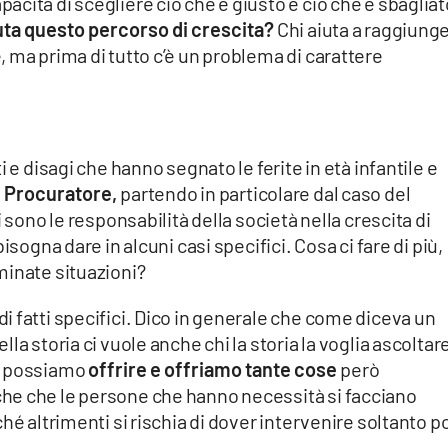
cità di scegliere ciò che è giusto e ciò che è sbagliat
uta questo percorso di crescita?
Chi aiuta a raggiung
 ma prima di tutto c’è un problema di carattere
 e disagi che hanno segnato le ferite in età infantile e
 Procuratore,
partendo in particolare dal caso del
 sono le responsabilità della società nella crescita di
isogna dare in alcuni casi specifici. Cosa ci fare di più,
minate situazioni?
 fatti specifici. Dico in generale che come diceva un
la storia ci vuole anche chi la storia la voglia ascoltar
o possiamo
offrire e offriamo tante cose
però
he che le persone che hanno necessità si facciano
hé altrimenti si rischia di dover intervenire soltanto po