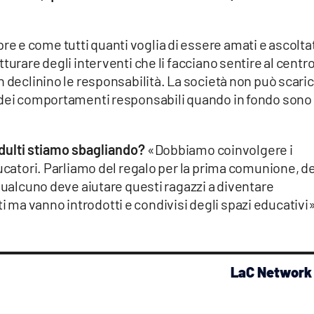
 e come tutti quanti voglia di essere amati e ascoltat
turare degli interventi che li facciano sentire al centr
n declinino le responsabilità. La società non può scari
o dei comportamenti responsabili quando in fondo sono
dulti stiamo sbagliando?
«Dobbiamo coinvolgere i
ducatori. Parliamo del regalo per la prima comunione, de
 qualcuno deve aiutare questi ragazzi a diventare
ma vanno introdotti e condivisi degli spazi educativi»
LaC Network