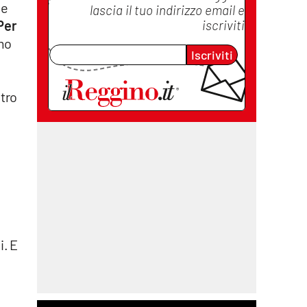
ne
lascia il tuo indirizzo email e
iscriviti
Per
amo
Iscriviti
ntro
i. E