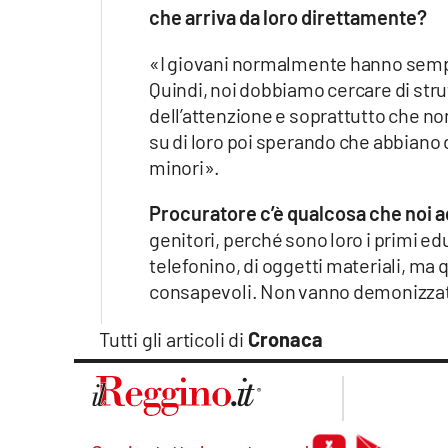
che arriva da loro direttamente?
«I giovani normalmente hanno sempre
Quindi, noi dobbiamo cercare di strut
dell’attenzione e soprattutto che no
su di loro poi sperando che abbian
minori».
Procuratore c’è qualcosa che noi a
genitori, perché sono loro i primi e
telefonino, di oggetti materiali, ma
consapevoli. Non vanno demonizzati 
Tutti gli articoli di
Cronaca