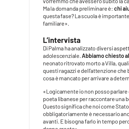
vorremmo che avessero subito la capa
Ma la domanda preliminare è:
chi ai
questa fase? La scuola è importante,
familiare».
L’intervista
Di Palma ha analizzato diversi aspetti
adolescenziale.
Abbiamo chiesto al
neonato ritrovato morto a Villa, quali
questi ragazzi e dell’attenzione che b
cosa è mancato per arrivare a deter
«Logicamente io non posso parlare di
poeta libanese per raccontare una bel
Questo significa che noi come Stat
obbligatoriamente è necessario anc
avanti. E bisogna farlo in tempo perc
danno creato».