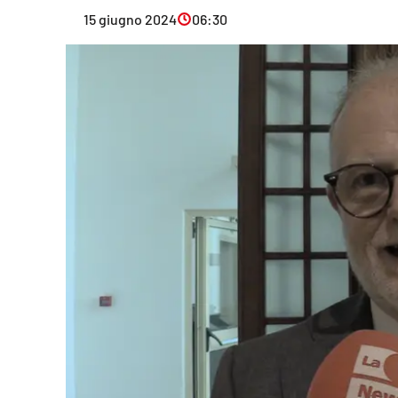
Eventi
15 giugno 2024
06:30
Sport
Streaming
LaC TV
Lac Network
LaC OnAir
LaC
Network
lacplay.it
lactv.it