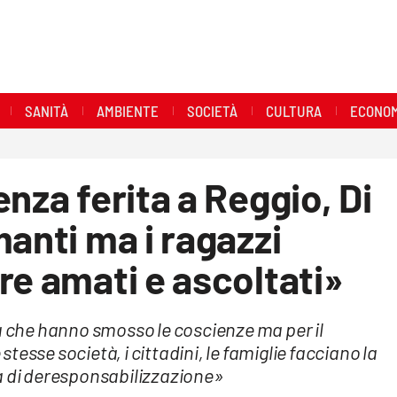
SANITÀ
AMBIENTE
SOCIETÀ
CULTURA
ECONOM
nza ferita a Reggio, Di
manti ma i ragazzi
re amati e ascoltati»
ca che hanno smosso le coscienze ma per il
esse società, i cittadini, le famiglie facciano la
a di deresponsabilizzazione»