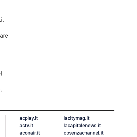
i.
o
care
l
.
lacplay.it
lacitymag.it
lactv.it
lacapitalenews.it
laconair.it
cosenzachannel.it