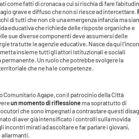
 come fatti di cronaca a cui si rischia di fare l’abitudi
agio grave e diffuso che non si riesce ad intercettare.
i occhi di tutti che non c’è una emergenza infanzia ma si
ida educativa che richiede delle risposte organiche e
 nelle sue diverse componenti deve assumersi delle
gie tra tutte le agenzie educative. Nasce da qui l’inco
etta insieme tutti gli attori istituzionali e sociali
a permanente. Un ruolo che potrebbe svolgere la
erritoriale che ne ha le competenze.
o Comunitario Agape, con il patrocinio della Città
vere
un momento di riflessione
ma soprattutto di
rlocutori che sono impegnati a contrastare questi disag
ato di aver già intensificato i controlli sulla movida
incontri mirati ad ascoltare e far parlare i giovani,
e allarmanti.