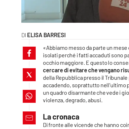
laconair.it
lacitymag.it
ELISA BARRESI
ilreggino.it
«Abbiamo messo da parte un mese di 
cosenzachannel.it
isolati perché i fatti accaduti sono
occhio maggiore. E questo lo conse
ilvibonese.it
cercare di evitare che vengano ris
catanzarochannel.it
della Repubblica presso il Tribunale 
accadendo, soprattutto nell’ultimo p
lacapitalenews.it
un quadro disarmante che vede i gio
violenza, degrado, abusi.
App
La cronaca
Android
Di fronte alle vicende che hanno coi