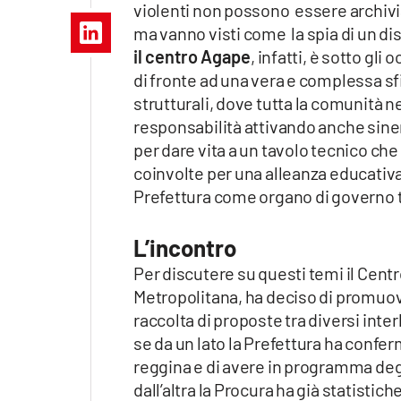
violenti non possono essere archiviati
Apple
ma vanno visti come la spia di un dis
il centro Agape
, infatti, è sotto gl
di fronte ad una vera e complessa sf
strutturali, dove tutta la comunità
Vai
responsabilità attivando anche siner
per dare vita a un tavolo tecnico che m
coinvolte per una alleanza educativ
Prefettura come organo di governo t
L’incontro
Per discutere su questi temi il Centr
Metropolitana, ha deciso di promuo
raccolta di proposte tra diversi inte
se da un lato la Prefettura ha conferm
reggina e di avere in programma degli 
dall’altra la Procura ha già statistich