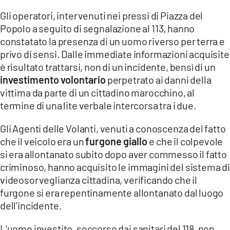
Gli operatori, intervenuti nei pressi di Piazza del
LACITYMAG.IT
Popolo a seguito di segnalazione al 113, hanno
constatato la presenza di un uomo riverso per terra e
ILREGGINO.IT
privo di sensi. Dalle immediate informazioni acquisite
COSENZACHANNEL.IT
è risultato trattarsi, non di un incidente, bensì di un
investimento volontario
perpetrato ai danni della
ILVIBONESE.IT
vittima da parte di un cittadino marocchino, al
termine di una lite verbale intercorsa tra i due.
CATANZAROCHANNEL.IT
Gli Agenti delle Volanti, venuti a conoscenza del fatto
LACAPITALENEWS.IT
che il veicolo era un
furgone giallo
e che il colpevole
si era allontanato subito dopo aver commesso il fatto
App
criminoso, hanno acquisito le immagini del sistema di
ANDROID
videosorveglianza cittadina, verificando che il
furgone si era repentinamente allontanato dal luogo
APPLE
dell’incidente.
L’uomo investito, soccorso dai sanitari del 118, non