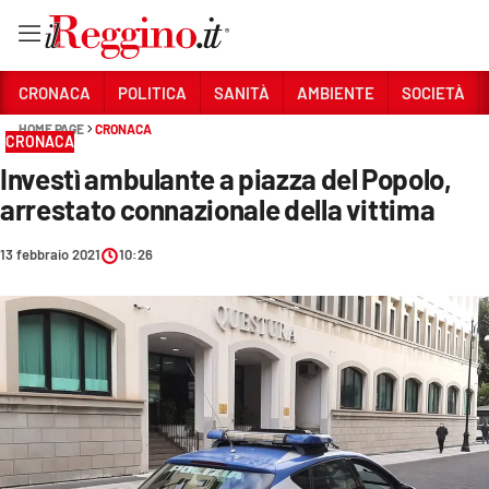
Vai
CRONACA
POLITICA
SANITÀ
AMBIENTE
SOCIETÀ
HOME PAGE
CRONACA
CRONACA
Sezioni
Investì ambulante a piazza del Popolo,
CRONACA
arrestato connazionale della vittima
POLITICA
13 febbraio 2021
10:26
SANITÀ
AMBIENTE
SOCIETÀ
CULTURA
ECONOMIA E LAVORO