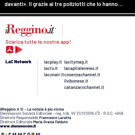
Scarica tutte le nostre app!
LaC Network
lacplay.it
lacitymag.it
lactv.it
lacapitalenews.it
laconair.it
cosenzachannel.it
ilvibonese.it
catanzarochannel.it
ilReggino.it © – La notizia è più vicina
Diemmecom Società Editoriale - reg. trib. VV 21/11/2019 n°2 - R.O.C. 4049
Direttore Responsabile
Francesco Laratta
Direttore Editoriale
Maria Grazia Falduto
www.diemmecom.it