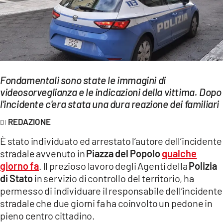
EVENTI
SPORT
Streaming
Fondamentali sono state le immagini di
LAC TV
videosorveglianza e le indicazioni della vittima. Dopo
LAC NETWORK
l'incidente c'era stata una dura reazione dei familiari
REDAZIONE
LAC ONAIR
È stato individuato ed arrestato l’autore dell’incidente
LaC
stradale avvenuto in
Piazza del Popolo
qualche
Network
giorno fa
. Il prezioso lavoro degli Agenti della
Polizia
LACPLAY.IT
di Stato
in servizio di controllo del territorio, ha
permesso di individuare il responsabile dell’incidente
LACTV.IT
stradale che due giorni fa ha coinvolto un pedone in
pieno centro cittadino.
LACONAIR.IT