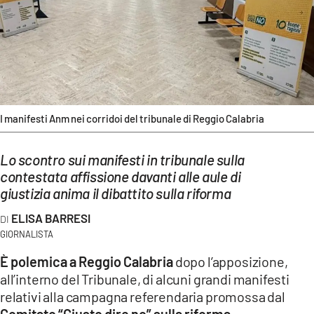
EVENTI
SPORT
Streaming
LAC TV
I manifesti Anm nei corridoi del tribunale di Reggio Calabria
LAC NETWORK
Lo scontro sui manifesti in tribunale sulla
LAC ONAIR
contestata affissione davanti alle aule di
giustizia anima il dibattito sulla riforma
LaC
ELISA BARRESI
Network
GIORNALISTA
LACPLAY.IT
È polemica a Reggio Calabria
dopo l’apposizione,
all’interno del Tribunale, di alcuni grandi manifesti
LACTV.IT
relativi alla campagna referendaria promossa dal
LACONAIR.IT
Comitato “Giusto dire no” sulla riforma