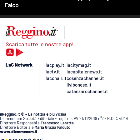
Scarica tutte le nostre app!
LaC Network
lacplay.it
lacitymag.it
lactv.it
lacapitalenews.it
laconair.it
cosenzachannel.it
ilvibonese.it
catanzarochannel.it
ilReggino.it © – La notizia è più vicina
Diemmecom Società Editoriale - reg. trib. VV 21/11/2019 n°2 - R.O.C. 4049
Direttore Responsabile
Francesco Laratta
Direttore Editoriale
Maria Grazia Falduto
www.diemmecom.it