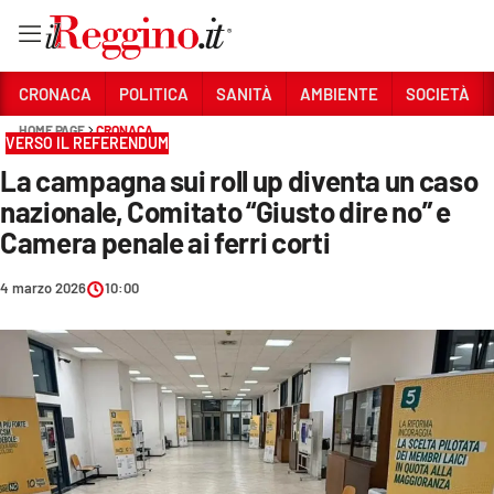
Vai
CRONACA
POLITICA
SANITÀ
AMBIENTE
SOCIETÀ
HOME PAGE
CRONACA
VERSO IL REFERENDUM
Sezioni
La campagna sui roll up diventa un caso
CRONACA
nazionale, Comitato “Giusto dire no” e
POLITICA
Camera penale ai ferri corti
SANITÀ
4 marzo 2026
10:00
AMBIENTE
SOCIETÀ
CULTURA
ECONOMIA E LAVORO