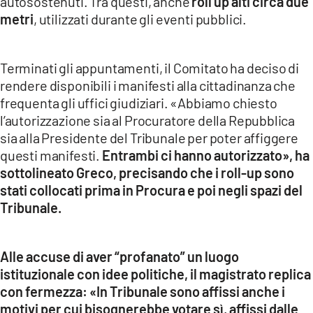
autosostenuti. Tra questi, anche
roll up alti circa due
metri
, utilizzati durante gli eventi pubblici.
Terminati gli appuntamenti, il Comitato ha deciso di
rendere disponibili i manifesti alla cittadinanza che
frequenta gli uffici giudiziari. «Abbiamo chiesto
l’autorizzazione sia al Procuratore della Repubblica
sia alla Presidente del Tribunale per poter affiggere
questi manifesti.
Entrambi ci hanno autorizzato», ha
sottolineato Greco, precisando che i roll-up sono
stati collocati prima in Procura e poi negli spazi del
Tribunale.
Alle accuse di aver “profanato” un luogo
istituzionale con idee politiche, il magistrato replica
con fermezza: «In Tribunale sono affissi anche i
motivi per cui bisognerebbe votare sì, affissi dalle