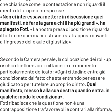
che chiarisce come la contestazione non riguardi il
merito delle opinioni espresse.
«Non ci interessava mettere in discussione quei
manifesti, né fare la gara a chi li ha più grandi», ha
spiegato Foti.
«La nostra presa di posizione riguarda
il fatto che quei manifesti sono stati apposti davanti
all’ingresso delle aule di giustizia».
Secondo la Camera penale, la collocazione dei roll-up
rischia di influenzare i cittadini in un momento
particolarmente delicato: «Ogni cittadino entra già
condizionato dal fatto che sta entrando per essere
giudicato o per tutelare un proprio diritto.
Quel
manifesto, messo lì alla sua destra quando entra, in
qualche modo lo condiziona».
Foti ribadisce che la questione non è una
contrapposizione tra favorevoli e contrari alla riforma,