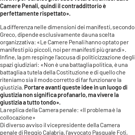
Camere Penali, quindi il contraddittorio è
perfettamente rispettato».
La differenza nelle dimensioni dei manifesti, secondo
Greco, dipende esclusivamente da una scelta
organizzativa: «Le Camere Penali hanno optato per
manifesti più piccoli, noi per manifesti più grandi».
Infine, la pm respinge l’accusa di politicizzazione degli
spazi giudiziari: «Non è una battaglia politica, è una
battaglia a tutela della Costituzione e di quello che
riteniamo sia il modo corretto di far funzionare la
giustizia.
Portare avanti queste idee in un luogo di
giustizia non significa profanarlo, ma vivere la
giustizia a tutto tondo».
La replica della Camera penale: «Il problema è la
collocazione»
Di diverso avviso il vicepresidente della Camera
penale di Reggio Calabria, l’avvocato Pasquale Foti,