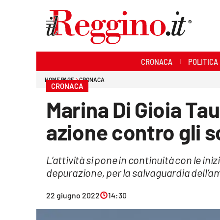
Sezioni
CRONACA
POLITICA
Cronaca
HOME PAGE
CRONACA
CRONACA
Politica
Marina Di Gioia Tau
Sanità
azione contro gli s
Ambiente
L’attività si pone in continuità con le in
Società
depurazione, per la salvaguardia dell’am
Cultura
22 giugno 2022
14:30
Economia e lavoro