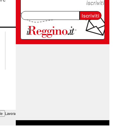
iscriviti
Iscriviti
lacplay.it
lacitymag.it
lactv.it
lacapitalenews.it
laconair.it
cosenzachannel.it
ilvibonese.it
catanzarochannel.it
ie
Lavora con noi