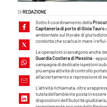
laconair.it
REDAZIONE
lacitymag.it
Sotto il coordinamento della
Procura
Capitaneria di porto di Gioia Tauro
c
ilreggino.it
ambientale sul litorale di giurisdizio
condotta che scarica in mare i reflui
cosenzachannel.it
Le operazioni si avvalgono anche de
ilvibonese.it
Guardia Costiera di Messina
– appos
catanzarochannel.it
campagna di dedicate ispezioni suba
più ampia attività di controllo portat
lacapitalenews.it
all’accertamento e repressione di eve
L’attività richiamata, oltre a rappres
App
tutela dell’ambiente posta in essere
Android
disposizioni dell’Autorità giudiziaria,
recentemente assunte dalla Regione 