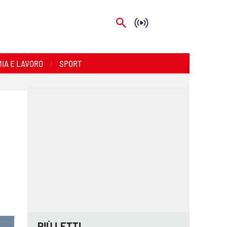
IA E LAVORO
SPORT
PIÙ LETTI