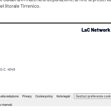
l litorale Tirrenico.
LaC Network
R.O.C. 4049
Gestisci preferenze cook
 alla redazione
Privacy
Cookie policy
Note legali
 riservati