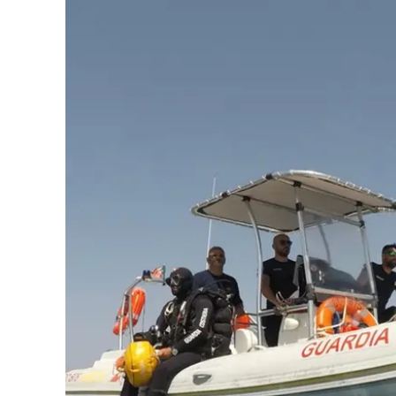
Eventi
Sport
Streaming
LaC TV
Lac Network
LaC OnAir
LaC
Network
lacplay.it
lactv.it