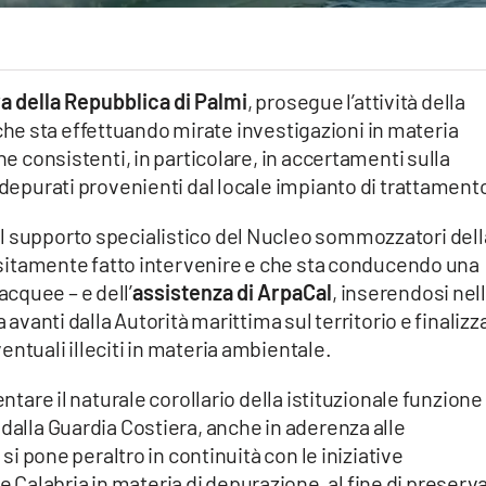
 della Repubblica di Palmi
, prosegue l’attività della
he sta effettuando mirate investigazioni in materia
ne consistenti, in particolare, in accertamenti sulla
 depurati provenienti dal locale impianto di trattament
l supporto specialistico del Nucleo sommozzatori dell
itamente fatto intervenire e che sta conducendo una
cquee – e dell’
assistenza di ArpaCal
, inserendosi nel
a avanti dalla Autorità marittima sul territorio e finalizz
ntuali illeciti in materia ambientale.
entare il naturale corollario della istituzionale funzione 
 dalla Guardia Costiera, anche in aderenza alle
 si pone peraltro in continuità con le iniziative
Calabria in materia di depurazione, al fine di preserv