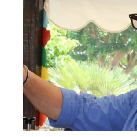
Eventi
Sport
Streaming
LaC TV
Lac Network
LaC OnAir
LaC
Network
lacplay.it
lactv.it