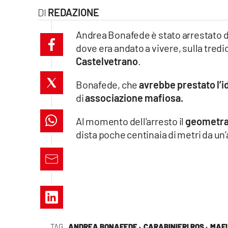
REDAZIONE
laconair.it
Andrea Bonafede è stato arrestato 
lacitymag.it
dove era andato a vivere, sulla tredi
Castelvetrano
.
ilreggino.it
Bonafede, che
avrebbe prestato l’i
cosenzachannel.it
di
associazione mafiosa.
ilvibonese.it
Al momento dell’arresto il
geometra 
dista poche centinaia di metri da un’
catanzarochannel.it
lacapitalenews.it
App
Android
TAG
ANDREA BONAFEDE ·
CARABINIERI ROS ·
MAFI