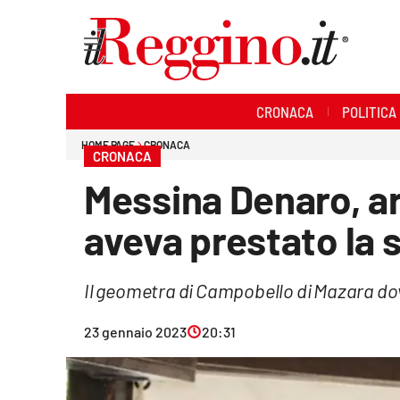
Sezioni
CRONACA
POLITICA
Cronaca
HOME PAGE
CRONACA
CRONACA
Politica
Messina Denaro, a
Sanità
aveva prestato la s
Ambiente
Il geometra di Campobello di Mazara do
Società
23 gennaio 2023
20:31
Cultura
Economia e lavoro