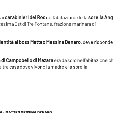
dai
carabinieri del Ros
nell’abitazione della
sorella Ang
cesima Est di Tre Fontane, frazione marinara di
dentità al boss Matteo Messina Denaro
, deve rispond
di Campobello di Mazara
era da solo nell’abitazione c
altra casa dove vivono la madre e la sorella
A ·
MATTEO MESSINA DENARO