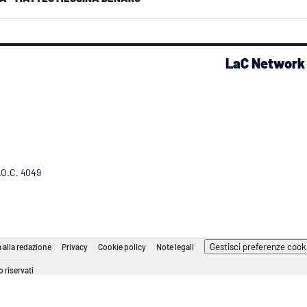
LaC Network
R.O.C. 4049
Gestisci preferenze cook
 alla redazione
Privacy
Cookie policy
Note legali
 riservati