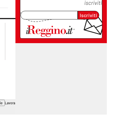
iscriviti
Iscriviti
lacplay.it
lacitymag.it
lactv.it
lacapitalenews.it
laconair.it
cosenzachannel.it
ilvibonese.it
catanzarochannel.it
ie
Lavora con noi