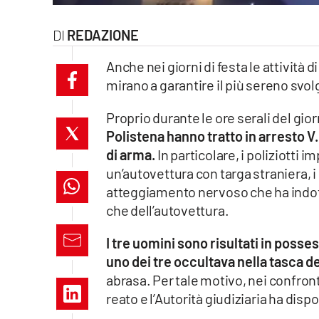
laconair.it
REDAZIONE
lacitymag.it
Anche nei giorni di festa le attività d
mirano a garantire il più sereno svol
ilreggino.it
Proprio durante le ore serali del gior
cosenzachannel.it
Polistena hanno tratto in arresto V
di arma.
In particolare, i poliziotti 
ilvibonese.it
un’autovettura con targa straniera, 
catanzarochannel.it
atteggiamento nervoso che ha indott
che dell’autovettura.
lacapitalenews.it
I tre uomini sono risultati in poss
uno dei tre occultava nella tasca d
App
abrasa. Per tale motivo, nei confront
Android
reato e l’Autorità giudiziaria ha disp