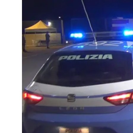
Eventi
Sport
Streaming
LaC TV
Lac Network
LaC OnAir
LaC
Network
lacplay.it
lactv.it