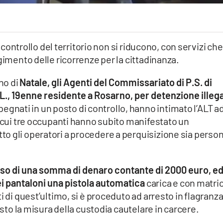
i controllo del territorio non si riducono, con servizi che
gimento delle ricorrenze per la cittadinanza.
no di
Natale, gli Agenti del Commissariato di P.S. di
.L., 19enne residente a Rosarno, per detenzione illeg
impegnati in un posto di controllo, hanno intimato l’ALT a
i cui tre occupanti hanno subito manifestato un
o gli operatori a procedere a perquisizione sia perso
esso di una somma di denaro contante di 2000 euro, e
ei pantaloni una pistola automatica
carica e con matri
i di quest’ultimo, si è proceduto ad arresto in flagranza
osto la misura della custodia cautelare in carcere.