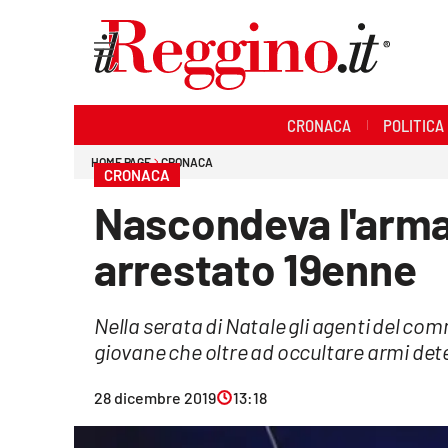
Sezioni
CRONACA
POLITICA
Cronaca
HOME PAGE
CRONACA
CRONACA
Politica
Nascondeva l'arma 
Sanità
arrestato 19enne
Ambiente
Nella serata di Natale gli agenti del c
Società
giovane che oltre ad occultare armi d
Cultura
28 dicembre 2019
13:18
Economia e lavoro