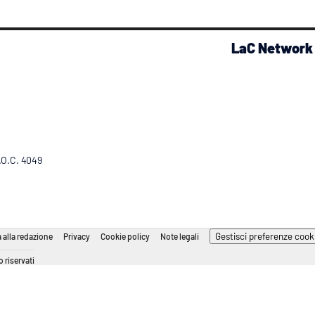
LaC Network
R.O.C. 4049
Gestisci preferenze cook
 alla redazione
Privacy
Cookie policy
Note legali
 riservati