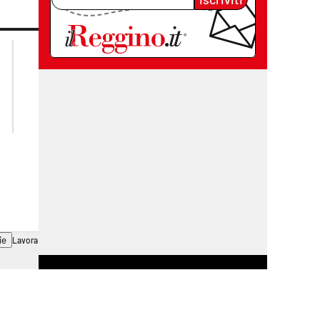
lacplay.it
lacitymag.it
lactv.it
lacapitalenews.it
laconair.it
cosenzachannel.it
ilvibonese.it
catanzarochannel.it
ie
Lavora con noi