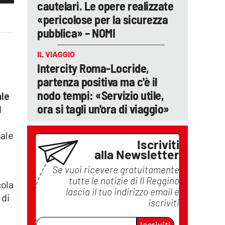
cautelari. Le opere realizzate
«pericolose per la sicurezza
pubblica» – NOMI
IL VIAGGIO
Intercity Roma-Locride,
partenza positiva ma c'è il
nodo tempi: «Servizio utile,
ale
ora si tagli un'ora di viaggio»
d
nale
Iscriviti
alla Newsletter
Se vuoi ricevere gratuitamente
d
tutte le notizie di
Il Reggino
cola
lascia il tuo indirizzo email e
 di
iscriviti
Iscriviti