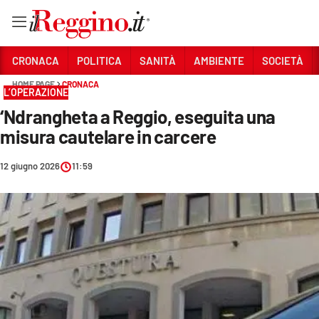
Vai
CRONACA
POLITICA
SANITÀ
AMBIENTE
SOCIETÀ
HOME PAGE
CRONACA
L’OPERAZIONE
Sezioni
‘Ndrangheta a Reggio, eseguita una
CRONACA
misura cautelare in carcere
POLITICA
12 giugno 2026
11:59
SANITÀ
AMBIENTE
SOCIETÀ
CULTURA
ECONOMIA E LAVORO