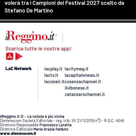
Scarica tutte le nostre app!
LaC Network
lacplay.it
lacitymag.it
lactv.it
lacapitalenews.it
laconair.it
cosenzachannel.it
ilvibonese.it
catanzarochannel.it
ilReggino.it © – La notizia è più vicina
Diemmecom Società Editoriale - reg. trib. VV 21/11/2019 n°2 - R.O.C. 4049
Direttore Responsabile
Francesco Laratta
Direttore Editoriale
Maria Grazia Falduto
www.diemmecom.it