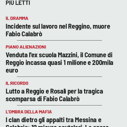
PIÙ LETTI
LACITYMAG.IT
IL DRAMMA
ILREGGINO.IT
Incidente sul lavoro nel Reggino, muore
Fabio Calabrò
COSENZACHANNEL.IT
ILVIBONESE.IT
PIANO ALIENAZIONI
Venduta l'ex scuola Mazzini, il Comune di
CATANZAROCHANNEL.IT
Reggio incassa quasi 1 milione e 200mila
euro
LACAPITALENEWS.IT
IL RICORDO
App
Lutto a Reggio e Rosalì per la tragica
scomparsa di Fabio Calabrò
ANDROID
APPLE
L’OMBRA DELLA MAFIA
I clan dietro gli appalti tra Messina e