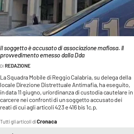
EVENTI
SPORT
Streaming
Il soggetto è accusato di associazione mafiosa. Il
LAC TV
provvedimento emesso dalla Dda
LAC NETWORK
REDAZIONE
LAC ONAIR
La Squadra Mobile di Reggio Calabria, su delega della
locale Direzione Distrettuale Antimafia, ha eseguito,
LaC
in data 11 giugno, un'ordinanza di custodia cautelare in
Network
carcere nei confronti di un soggetto accusato dei
LACPLAY.IT
reati di cui agli articoli 423 e 416 bis 1c.p.
LACTV.IT
Cronaca
Tutti gli articoli di
LACONAIR.IT