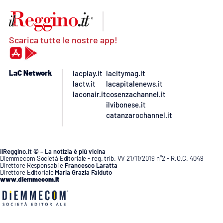
Scarica tutte le nostre app!
LaC Network
lacplay.it
lacitymag.it
lactv.it
lacapitalenews.it
laconair.it
cosenzachannel.it
ilvibonese.it
catanzarochannel.it
ilReggino.it © – La notizia è più vicina
Diemmecom Società Editoriale - reg. trib. VV 21/11/2019 n°2 - R.O.C. 4049
Direttore Responsabile
Francesco Laratta
Direttore Editoriale
Maria Grazia Falduto
www.diemmecom.it