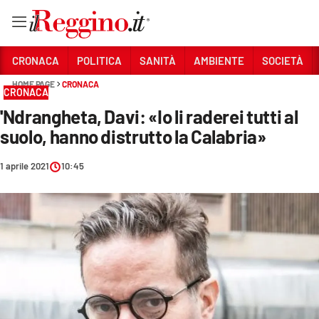
Vai
CRONACA
POLITICA
SANITÀ
AMBIENTE
SOCIETÀ
HOME PAGE
CRONACA
CRONACA
Sezioni
'Ndrangheta, Davi: «Io li raderei tutti al
CRONACA
suolo, hanno distrutto la Calabria»
POLITICA
1 aprile 2021
10:45
SANITÀ
AMBIENTE
SOCIETÀ
CULTURA
ECONOMIA E LAVORO