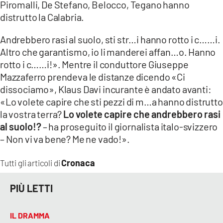
Piromalli, De Stefano, Belocco, Tegano hanno
distrutto la Calabria.
LACITYMAG.IT
Andrebbero rasi al suolo, sti str…i hanno rotto i c……i.
ILREGGINO.IT
Altro che garantismo, io li manderei affan…o. Hanno
COSENZACHANNEL.IT
rotto i c……i!». Mentre il conduttore Giuseppe
Mazzaferro prendeva le distanze dicendo «Ci
ILVIBONESE.IT
dissociamo», Klaus Davi incurante è andato avanti:
«Lo volete capire che sti pezzi di m…a hanno distrutto
CATANZAROCHANNEL.IT
la vostra terra?
Lo volete capire che andrebbero rasi
LACAPITALENEWS.IT
al suolo!?
– ha proseguito il giornalista italo-svizzero
– Non vi va bene? Me ne vado!».
App
Cronaca
Tutti gli articoli di
ANDROID
PIÙ LETTI
APPLE
IL DRAMMA