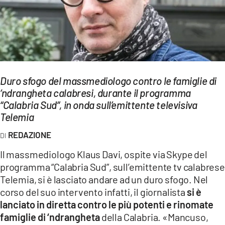
EVENTI
SPORT
Streaming
Duro sfogo del massmediologo contro le famiglie di
LAC TV
‘ndrangheta calabresi, durante il programma
LAC NETWORK
“Calabria Sud”, in onda sull’emittente televisiva
Telemia
LAC ONAIR
REDAZIONE
LaC
Il massmediologo Klaus Davi, ospite via Skype del
Network
programma “Calabria Sud”, sull’emittente tv calabrese
LACPLAY.IT
Telemia, si è lasciato andare ad un duro sfogo. Nel
corso del suo intervento infatti, il giornalista
si è
LACTV.IT
lanciato in diretta contro le più potenti e rinomate
famiglie di ‘ndrangheta
della Calabria. «Mancuso,
LACONAIR.IT