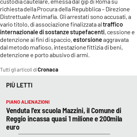
custodia cautelare, emessa dal gip di Roma su
richiesta della Procura della Repubblica – Direzione
LACITYMAG.IT
Distrettuale Antimafia. Gli arrestati sono accusati, a
vario titolo, di associazione finalizzata al
traffico
ILREGGINO.IT
internazionale di sostanze stupefacenti
, cessione e
COSENZACHANNEL.IT
detenzione ai fini di spaccio,
estorsione
aggravata
dal metodo mafioso, intestazione fittizia di beni,
ILVIBONESE.IT
detenzione e porto abusivo di armi.
CATANZAROCHANNEL.IT
Cronaca
Tutti gli articoli di
LACAPITALENEWS.IT
PIÙ LETTI
App
PIANO ALIENAZIONI
ANDROID
Venduta l'ex scuola Mazzini, il Comune di
Reggio incassa quasi 1 milione e 200mila
APPLE
euro