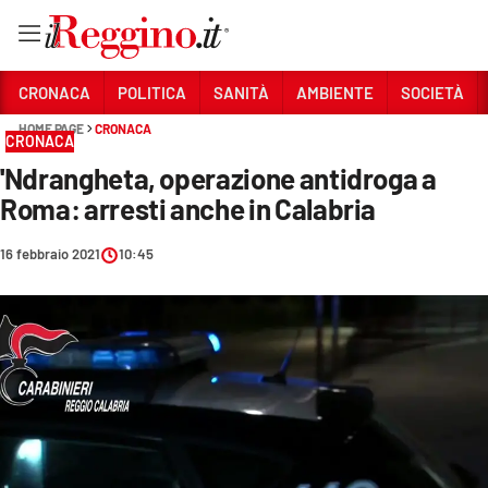
Vai
CRONACA
POLITICA
SANITÀ
AMBIENTE
SOCIETÀ
HOME PAGE
CRONACA
CRONACA
Sezioni
'Ndrangheta, operazione antidroga a
CRONACA
Roma: arresti anche in Calabria
POLITICA
16 febbraio 2021
10:45
SANITÀ
AMBIENTE
SOCIETÀ
CULTURA
ECONOMIA E LAVORO