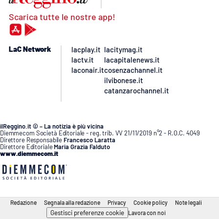
Scarica tutte le nostre app!
LaC Network
lacplay.it
lacitymag.it
lactv.it
lacapitalenews.it
laconair.it
cosenzachannel.it
ilvibonese.it
catanzarochannel.it
ilReggino.it © – La notizia è più vicina
Diemmecom Società Editoriale - reg. trib. VV 21/11/2019 n°2 - R.O.C. 4049
Direttore Responsabile
Francesco Laratta
Direttore Editoriale
Maria Grazia Falduto
www.diemmecom.it
Redazione
Segnala alla redazione
Privacy
Cookie policy
Note legali
Gestisci preferenze cookie
Lavora con noi