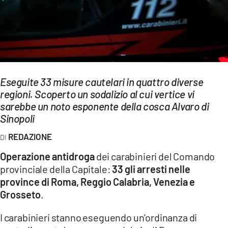
EVENTI
SPORT
Streaming
Eseguite 33 misure cautelari in quattro diverse
LAC TV
regioni. Scoperto un sodalizio al cui vertice vi
LAC NETWORK
sarebbe un noto esponente della cosca Alvaro di
Sinopoli
LAC ONAIR
REDAZIONE
LaC
Operazione antidroga
dei carabinieri del Comando
Network
provinciale della Capitale:
33 gli arresti nelle
LACPLAY.IT
province di Roma, Reggio Calabria, Venezia e
Grosseto
.
LACTV.IT
I carabinieri stanno eseguendo un’ordinanza di
LACONAIR.IT