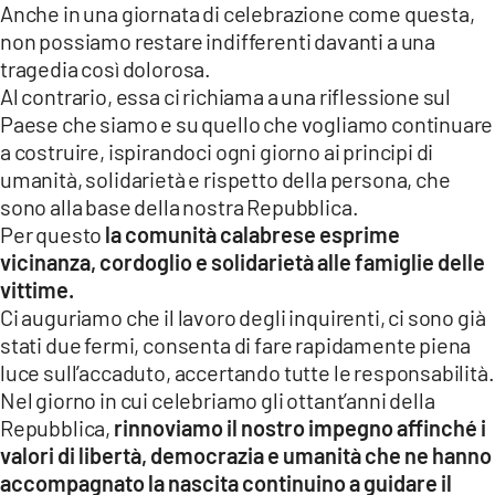
Anche in una giornata di celebrazione come questa,
non possiamo restare indifferenti davanti a una
tragedia così dolorosa.
Al contrario, essa ci richiama a una riflessione sul
Paese che siamo e su quello che vogliamo continuare
a costruire, ispirandoci ogni giorno ai principi di
umanità, solidarietà e rispetto della persona, che
sono alla base della nostra Repubblica.
Per questo
la comunità calabrese esprime
vicinanza, cordoglio e solidarietà alle famiglie delle
vittime.
Ci auguriamo che il lavoro degli inquirenti, ci sono già
stati due fermi, consenta di fare rapidamente piena
luce sull’accaduto, accertando tutte le responsabilità.
Nel giorno in cui celebriamo gli ottant’anni della
Repubblica,
rinnoviamo il nostro impegno affinché i
valori di libertà, democrazia e umanità che ne hanno
accompagnato la nascita continuino a guidare il