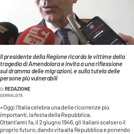
EVENTI
SPORT
Streaming
LAC TV
Il presidente della Regione ricorda le vittime della
LAC NETWORK
tragedia di Amendolara e invita a una riflessione
sul dramma delle migrazioni, e sulla tutela delle
LAC ONAIR
persone più vulnerabili
REDAZIONE
LaC
Network
GIORNALISTA
LACPLAY.IT
«Oggi l’Italia celebra una delle ricorrenze più
importanti, la festa della Repubblica.
LACTV.IT
Ottant’anni fa, il 2 giugno 1946, gli italiani scelsero il
proprio futuro, dando vita alla Repubblica e ponendo
LACONAIR.IT