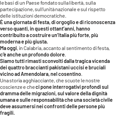
le basi di un Paese fondato sulla libertà, sulla
partecipazione, sull’unità nazionale e sul rispetto
LACITYMAG.IT
delle istituzioni democratiche.
ILREGGINO.IT
È una giornata di festa, di orgoglio e di riconoscenza
verso quanti, in questi ottant’anni, hanno
COSENZACHANNEL.IT
contribuito a costruire un’Italia più forte, più
moderna e più giusta.
ILVIBONESE.IT
Ma oggi
, in Calabria, accanto al sentimento di festa,
CATANZAROCHANNEL.IT
c’è anche un profondo dolore
.
Siamo tutti rimasti sconvolti dalla tragica vicenda
LACAPITALENEWS.IT
dei quattro braccianti pakistani uccisi e bruciali
vicino ad Amendolara, nel cosentino
.
Una storia agghiacciante, che scuote le nostre
App
coscienze e che
ci pone interrogativi profondi sul
ANDROID
dramma delle migrazioni, sul valore della dignità
umana e sulle responsabilità che una società civile
APPLE
deve assumersi nei confronti delle persone più
fragili.