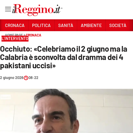
Vai
CRONACA
POLITICA
SANITÀ
AMBIENTE
SOCIETÀ
HOME PAGE
CRONACA
L’INTERVENTO
Sezioni
Occhiuto: «Celebriamo il 2 giugno ma la
CRONACA
Calabria è sconvolta dal dramma dei 4
POLITICA
pakistani uccisi»
SANITÀ
2 giugno 2026
08:22
AMBIENTE
SOCIETÀ
CULTURA
ECONOMIA E LAVORO