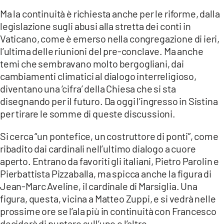
Ma la continuità è richiesta anche per le riforme, dalla
legislazione sugli abusi alla stretta dei conti in
Vaticano, come è emerso nella congregazione di ieri,
l’ultima delle riunioni del pre-conclave. Ma anche
temi che sembravano molto bergogliani, dai
cambiamenti climatici al dialogo interreligioso,
diventano una ‘cifra’ della Chiesa che si sta
disegnando per il futuro. Da oggi l’ingresso in Sistina
per tirare le somme di queste discussioni.
Si cerca “un pontefice, un costruttore di ponti”, come
ribadito dai cardinali nell’ultimo dialogo a cuore
aperto. Entrano da favoriti gli italiani, Pietro Parolin e
Pierbattista Pizzaballa, ma spicca anche la figura di
Jean-Marc Aveline, il cardinale di Marsiglia. Una
figura, questa, vicina a Matteo Zuppi, e si vedrà nelle
prossime ore se l’ala più in continuità con Francesco
deciderà di puntare sull’uno o l’altro.