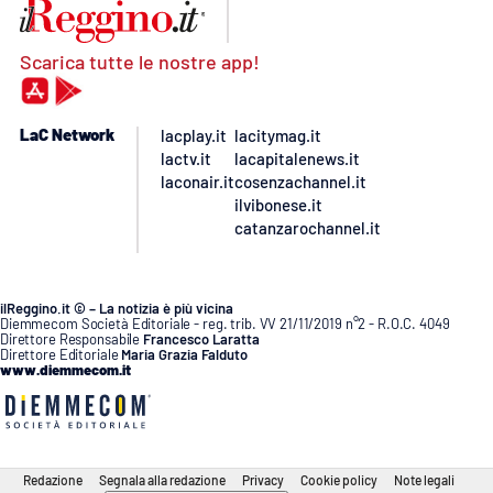
Scarica tutte le nostre app!
LaC Network
lacplay.it
lacitymag.it
lactv.it
lacapitalenews.it
laconair.it
cosenzachannel.it
ilvibonese.it
catanzarochannel.it
ilReggino.it © – La notizia è più vicina
Diemmecom Società Editoriale - reg. trib. VV 21/11/2019 n°2 - R.O.C. 4049
Direttore Responsabile
Francesco Laratta
Direttore Editoriale
Maria Grazia Falduto
www.diemmecom.it
Redazione
Segnala alla redazione
Privacy
Cookie policy
Note legali