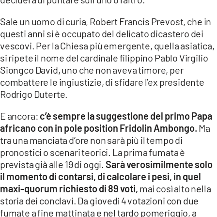
Sale un uomo di curia, Robert Francis Prevost,
che in
questi anni si è occupato del delicato dicastero dei
vescovi. Per la Chiesa più emergente, quella asiatica,
si ripete il nome del cardinale filippino Pablo Virgilio
Siongco David, uno che non aveva timore, per
combattere le ingiustizie, di sfidare l’ex presidente
Rodrigo Duterte.
E ancora:
c’è sempre la suggestione del primo Papa
africano con in pole position Fridolin Ambongo.
Ma
tra una manciata d’ore non sarà più il tempo di
pronostici o scenari teorici. La prima fumata è
prevista già alle 19 di oggi.
Sarà verosimilmente solo
il momento di contarsi, di calcolare i pesi, in quel
maxi-quorum richiesto di 89 voti,
mai così alto nella
storia dei conclavi. Da giovedì 4 votazioni con due
fumate a fine mattinata e nel tardo pomeriggio, a