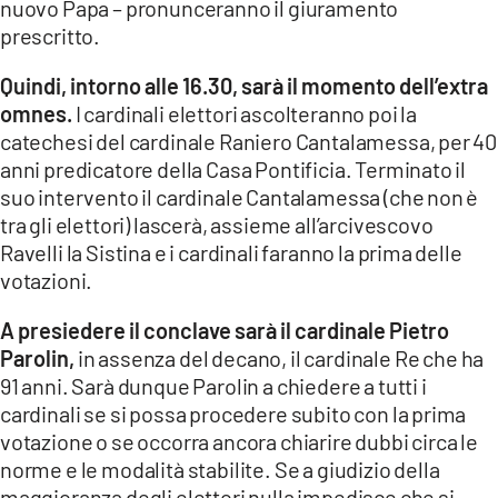
nuovo Papa – pronunceranno il giuramento
prescritto.
Quindi, intorno alle 16.30, sarà il momento dell’extra
omnes.
I cardinali elettori ascolteranno poi la
catechesi del cardinale Raniero Cantalamessa, per 40
anni predicatore della Casa Pontificia. Terminato il
suo intervento il cardinale Cantalamessa (che non è
tra gli elettori) lascerà, assieme all’arcivescovo
Ravelli la Sistina e i cardinali faranno la prima delle
votazioni.
A presiedere il conclave sarà il cardinale Pietro
Parolin,
in assenza del decano, il cardinale Re che ha
91 anni. Sarà dunque Parolin a chiedere a tutti i
cardinali se si possa procedere subito con la prima
votazione o se occorra ancora chiarire dubbi circa le
norme e le modalità stabilite. Se a giudizio della
maggioranza degli elettori nulla impedisce che si