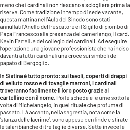
meno che i cardinali non riescano a sciogliere prima la
riserva. Come tradizione in tempo di sede vacante,
questa mattina nell’Aula del Sinodo sono stati
annullati l’Anello del Pescatore e il Sigillo di piombo di
Papa Francesco alla presenza del camerlengo, il card.
Kevin Farrell, e del collegio dei cardinali. Ad eseguire
l’operazione una giovane professionista che ha inciso
davanti a tutti i cardinali una croce sui simboli del
papato di Bergoglio.
In Sistina è tutto pronto: sui tavoli, coperti di drappi
di velluto rosso e di tovaglie marroni, i cardinali
troveranno facilmente il loro posto grazie al
cartellino con il nome.
Poi le schede e le urne sotto la
volta di Michelangelo, in quel rituale che profuma di
passato. Là accanto, nella sagrestia, nota come la
‘stanza delle lacrime’, sono appese ben linde e stirate
le talari bianche di tre taglie diverse. Sette invece le