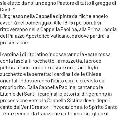
sia eletto da noi un degno Pastore di tutto il gregge di
Cristo”.
L’ingresso nella Cappella dipinta da Michelangelo
avverrà nel pomeriggio. Alle 16.15 i porporati si
ritroveranno nella Cappella Paolina, alla Prima Loggia
del Palazzo Apostolico Vaticano, da dove partirà la
processione.
I cardinali di rito latino indosseranno la veste rossa
con la fascia, il rocchetto, la mozzetta, la croce
pettorale con cordone rosso e oro, l’anello, lo
zucchetto e la berretta; i cardinali delle Chiese
orientali indosseranno l’abito corale previsto dal
proprio rito. Dalla Cappella Paolina, cantando le
Litanie dei Santi, i cardinali elettori si dirigeranno in
processione verso la Cappella Sistina dove, dopo il
canto del Veni Creator, l’invocazione allo Spirito Santo
– è lui secondo la tradizione cattolica a scegliere il