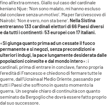
fino all’extra omnes. Giallo sul caso del cardinale
keniano Njue: ‘Non sono malato, mi hanno escluso
LACITYMAG.IT
dal conclave senza un motivo’. Ma per l’arcivescovo di
ILREGGINO.IT
Nairobi: ‘Non è vero, non sta bene’.
Nella Sistina
entreranno 133 cardinali elettori di 66 Paesi diversi
COSENZACHANNEL.IT
e da tutti i continenti: 53 europei con 17 italiani.
ILVIBONESE.IT
«
Si giunga quanto prima ad un cessate il fuoco
permanente e si negozi, senza precondizioni e
CATANZAROCHANNEL.IT
ulteriori indugi, la pace lungamente desiderata dalle
LACAPITALENEWS.IT
popolazioni coinvolte e dal mondo intero
»: i
cardinali, prima di entrare in conclave, fanno propria
l’eredità di Francesco e chiedono di fermare tutte le
App
guerre, dall’Ucraina al Medio Oriente, passando per
ANDROID
tutti i Paesi che soffrono in questo momento la
guerra. Un segnale chiaro di continuità con quanto
APPLE
seminato da Bergoglio che dovrà essere fatto proprio
dal suo successore.