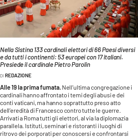
EVENTI
SPORT
Streaming
Nella Sistina 133 cardinali elettori di 66 Paesi diversi
LAC TV
e da tutti i continenti: 53 europei con 17 italiani.
LAC NETWORK
Presiede il cardinale Pietro Parolin
REDAZIONE
LAC ONAIR
Alle 19 la prima fumata.
Nell’ultima congregazione i
LaC
cardinali hanno affrontato i temi degli abusi e dei
Network
conti vaticani, ma hanno soprattutto preso atto
LACPLAY.IT
dell’eredità di Francesco contro tutte le guerre.
Arrivati a Roma tutti gli elettori, al via la diplomazia
LACTV.IT
parallela. Istituti, seminari e ristoranti i luoghi di
ritrovo dei porporati per conoscersi e confrontarsi
LACONAIR.IT