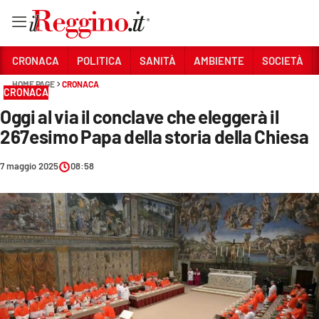
Vai
CRONACA
POLITICA
SANITÀ
AMBIENTE
SOCIETÀ
HOME PAGE
CRONACA
CRONACA
Sezioni
Oggi al via il conclave che eleggerà il
CRONACA
267esimo Papa della storia della Chiesa
POLITICA
7 maggio 2025
08:58
SANITÀ
AMBIENTE
SOCIETÀ
CULTURA
ECONOMIA E LAVORO