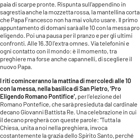
paia di scarpe pronte. Rispunta sull’appendino in
sagrestia anche la mozzetta rossa, la mantellina corta
che Papa Francesco non ha mai voluto usare. Il primo
appuntamento di domani sarà alle 10 con la messa pro
eligendo. Poi una pausa per il pranzo e per gli ultimi
confronti. Alle 16.30 l’extra omnes. Via telefonini e
ogni contatto con il mondo: è il momento, tra
preghiere ma forse anche capannelli, di scegliere il
nuovo Papa.
I riti cominceranno la mattina di mercoledì alle 10
con la messa, nella basilica di San Pietro, ‘Pro
Eligendo Romano Pontifice’,
per l’elezione del
Romano Pontefice, che sarà presieduta dal cardinale
decano Giovanni Battista Re. Una celebrazione in cui
il decano pregherà con queste parole: “Tutta la
Chiesa, unita a noi nella preghiera, invoca
costantemente la grazia dello Spirito Santo, perché