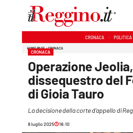
Sezioni
CRONACA
POLITICA
Cronaca
HOME PAGE
CRONACA
CRONACA
Politica
Operazione Jeolia,
Sanità
dissequestro del F
Ambiente
di Gioia Tauro
Società
La decisione della corte d'appello di Re
Cultura
8 luglio 2025
18:10
Economia e lavoro