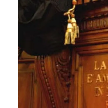
Eventi
Sport
Streaming
LaC TV
Lac Network
LaC OnAir
LaC
Network
lacplay.it
lactv.it