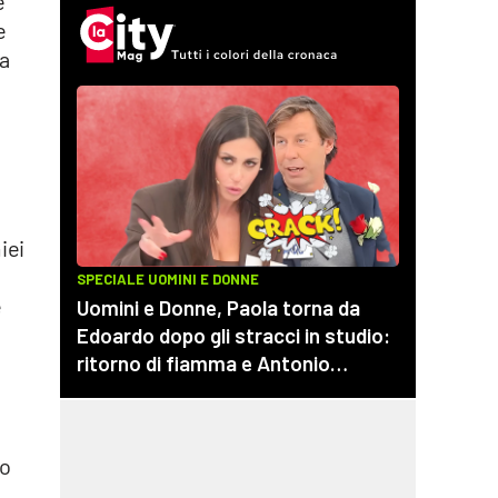
e
e
ma
iei
e
no