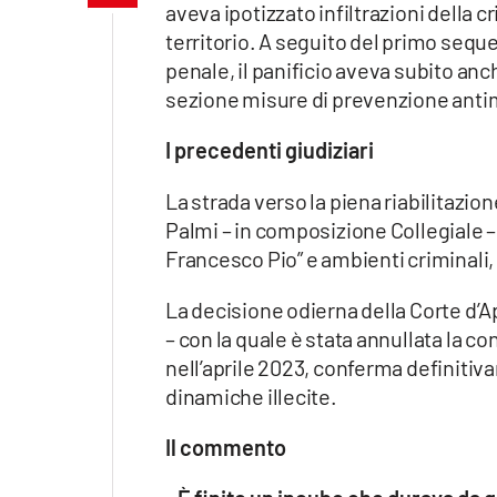
aveva ipotizzato infiltrazioni della c
Apple
territorio. A seguito del primo sequ
penale, il panificio aveva subito an
sezione misure di prevenzione anti
Vai
I precedenti giudiziari
La strada verso la piena riabilitazion
Palmi – in composizione Collegiale –
Francesco Pio” e ambienti criminali
La decisione odierna della Corte d’A
– con la quale è stata annullata la
nell’aprile 2023, conferma definitivam
dinamiche illecite.
Il commento