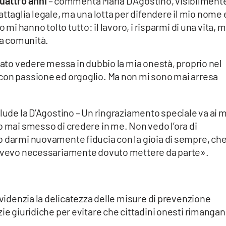
uattro anni
– commenta Maria D’Agostino, visibilment
attaglia legale, ma una lotta per difendere il mio nome 
 mi hanno tolto tutto: il lavoro, i risparmi di una vita, 
ia comunità.
stato vedere messa in dubbio la mia onestà, proprio nel
con passione ed orgoglio. Ma non mi sono mai arresa
clude la D’Agostino – Un ringraziamento speciale va ai m
o mai smesso di credere in me. Non vedo l’ora di
o darmi nuovamente fiducia con la gioia di sempre, ch
i avevo necessariamente dovuto mettere da parte».
evidenzia la delicatezza delle misure di prevenzione
zie giuridiche per evitare che cittadini onesti rimanga