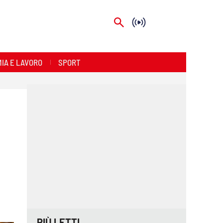
IA E LAVORO
SPORT
PIÙ LETTI