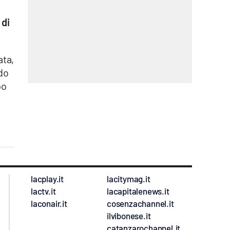
 di
ata,
ndo
po
lacplay.it
lacitymag.it
lactv.it
lacapitalenews.it
laconair.it
cosenzachannel.it
ilvibonese.it
catanzarochannel.it