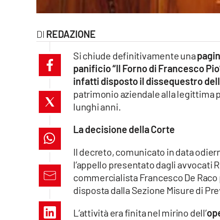
laconair.it
REDAZIONE
lacitymag.it
Si chiude definitivamente una
pagin
ilreggino.it
panificio “Il Forno di Francesco Pio
infatti disposto il dissequestro dell
cosenzachannel.it
patrimonio aziendale alla legittima 
lunghi anni.
ilvibonese.it
La decisione della Corte
catanzarochannel.it
Il decreto, comunicato in data odie
lacapitalenews.it
l’appello presentato dagli avvocati R
commercialista Francesco De Raco per
App
disposta dalla Sezione Misure di Pre
Android
L’attività era finita nel mirino dell’
ope