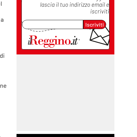
l
lascia il tuo indirizzo email e
iscriviti
la
Iscriviti
di
one