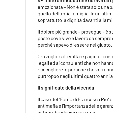
«
È finito un incubo che durava da q
emozionata
–
Non è stata solo una b
quello della mia famiglia. In un attimo
soprattutto la dignità davanti alla m
Il dolore più grande – prosegue – è 
posto dove vivo e lavoro da sempre 
perché sapevo di essere nel giusto.
Ora voglio solo voltare pagina – con
legali ed ai consulenti che non hann
riaccogliere le persone che vorrann
purtroppo negli ultimi quattro ann
Il significato della vicenda
Il caso del “Forno di Francesco Pio” 
antimafia e l’importanza delle garan
vittime di indagini più ampie.