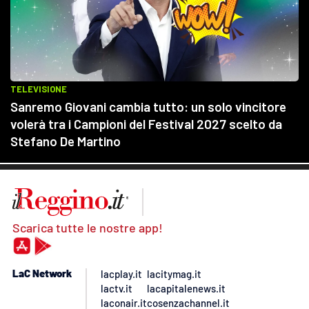
Scarica tutte le nostre app!
LaC Network
lacplay.it
lacitymag.it
lactv.it
lacapitalenews.it
laconair.it
cosenzachannel.it