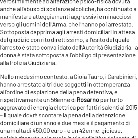
verosimilmente ad alterazione psico-fisica dovuta
anche all’abuso di sostanze alcoliche, ha continuato a
manifestare atteggiamenti aggressivi e minacciosi
verso gli uomini dell’Arma, che l’hanno poi arrestata.
Sottoposta dapprima agli arresti domiciliari in attesa
del giudizio con rito direttissimo, all’esito del quale
l’arresto è stato convalidato dall’Autorità Giudiziaria, la
donna è stata sottoposta all’obbligo di presentazione
alla Polizia Giudiziaria.
Nello medesimo contesto, a Gioia Tauro, i Carabinieri,
hanno arrestato altri due soggetti in ottemperanza
all’ordine di espiazione della pena detentiva, e
rispettivamente un 56enne di
Rosarno
per furto
aggravato di energia elettrica per fatti risalenti al 2015
– il quale dovrà scontare la pena della detenzione
domiciliare di un anno e due mesi e il pagamento di
una multa di 450,00 euro – e un 42enne, gioiese,
poichè ritenuto colpevole in via definitiva del reato di