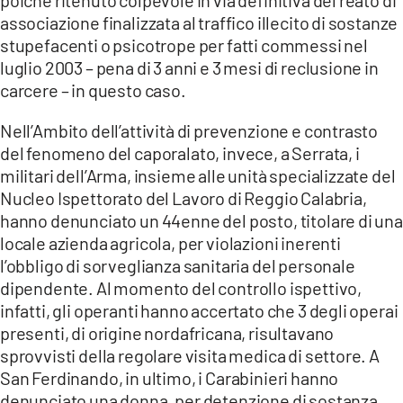
associazione finalizzata al traffico illecito di sostanze
stupefacenti o psicotrope per fatti commessi nel
luglio 2003 – pena di 3 anni e 3 mesi di reclusione in
carcere – in questo caso.
Nell’Ambito dell’attività di prevenzione e contrasto
del fenomeno del caporalato, invece, a Serrata, i
militari dell’Arma, insieme alle unità specializzate del
Nucleo Ispettorato del Lavoro di Reggio Calabria,
hanno denunciato un 44enne del posto, titolare di una
locale azienda agricola, per violazioni inerenti
l’obbligo di sorveglianza sanitaria del personale
dipendente. Al momento del controllo ispettivo,
infatti, gli operanti hanno accertato che 3 degli operai
presenti, di origine nordafricana, risultavano
sprovvisti della regolare visita medica di settore. A
San Ferdinando, in ultimo, i Carabinieri hanno
denunciato una donna, per detenzione di sostanza