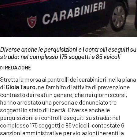
EVENTI
SPORT
Streaming
Diverse anche le perquisizioni e i controlli eseguiti su
LAC TV
strada: nel complesso 175 soggetti e 85 veicoli
LAC NETWORK
REDAZIONE
LAC ONAIR
Stretta la morsa ai controlli dei carabinieri, nella piana
di
Gioia Tauro
, nell’ambito di attività di prevenzione
LaC
contrasto dei reati in genere, che nei giorni scorsi,
Network
hanno arrestato una persona e denunciato tre
LACPLAY.IT
soggetti in stato di libertà. Diverse anche le
perquisizioni e i controlli eseguiti su strada: nel
LACTV.IT
complesso 175 soggetti e 85 veicoli, contestate 6
sanzioni amministrative per violazioni inerenti la
LACONAIR.IT