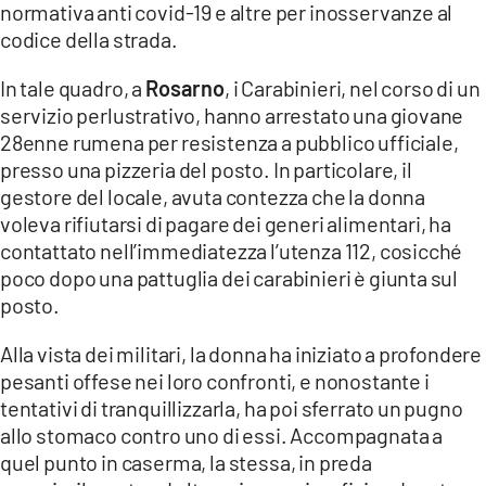
normativa anti covid-19 e altre per inosservanze al
codice della strada.
LACITYMAG.IT
ILREGGINO.IT
In tale quadro, a
Rosarno
, i Carabinieri, nel corso di un
servizio perlustrativo, hanno arrestato una giovane
COSENZACHANNEL.IT
28enne rumena per resistenza a pubblico ufficiale,
presso una pizzeria del posto. In particolare, il
ILVIBONESE.IT
gestore del locale, avuta contezza che la donna
voleva rifiutarsi di pagare dei generi alimentari, ha
CATANZAROCHANNEL.IT
contattato nell’immediatezza l’utenza 112, cosicché
LACAPITALENEWS.IT
poco dopo una pattuglia dei carabinieri è giunta sul
posto.
App
Alla vista dei militari, la donna ha iniziato a profondere
ANDROID
pesanti offese nei loro confronti, e nonostante i
tentativi di tranquillizzarla, ha poi sferrato un pugno
APPLE
allo stomaco contro uno di essi. Accompagnata a
quel punto in caserma, la stessa, in preda