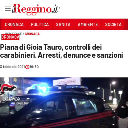
Vai
CRONACA
POLITICA
SANITÀ
AMBIENTE
SOCIETÀ
HOME PAGE
CRONACA
CRONACA
Sezioni
Piana di Gioia Tauro, controlli dei
CRONACA
carabinieri. Arresti, denunce e sanzioni
POLITICA
3 febbraio 2021
16:30
SANITÀ
AMBIENTE
SOCIETÀ
CULTURA
ECONOMIA E LAVORO