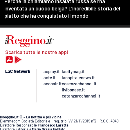
Scarica tutte le nostre app!
LaC Network
lacplay.it
lacitymag.it
lactv.it
lacapitalenews.it
laconair.it
cosenzachannel.it
ilvibonese.it
catanzarochannel.it
ilReggino.it © – La notizia è più vicina
Diemmecom Società Editoriale - reg. trib. VV 21/11/2019 n°2 - R.O.C. 4049
Direttore Responsabile
Francesco Laratta
Direttore Editoriale
Maria Grazia Falduto