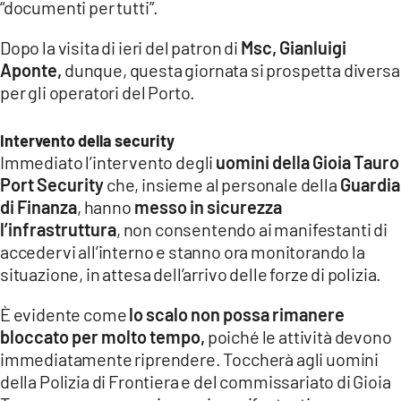
“documenti per tutti”.
LACITYMAG.IT
Dopo la visita di ieri del patron di
Msc, Gianluigi
Aponte,
dunque, questa giornata si prospetta diversa
ILREGGINO.IT
per gli operatori del Porto.
COSENZACHANNEL.IT
Intervento della security
ILVIBONESE.IT
Immediato l’intervento degli
uomini della Gioia Tauro
Port Security
che, insieme al personale della
Guardia
CATANZAROCHANNEL.IT
di Finanza
, hanno
messo in sicurezza
LACAPITALENEWS.IT
l’infrastruttura
, non consentendo ai manifestanti di
accedervi all’interno e stanno ora monitorando la
situazione, in attesa dell’arrivo delle forze di polizia.
App
ANDROID
È evidente come
lo scalo non possa rimanere
bloccato per molto tempo,
poiché le attività devono
APPLE
immediatamente riprendere. Toccherà agli uomini
della Polizia di Frontiera e del commissariato di Gioia