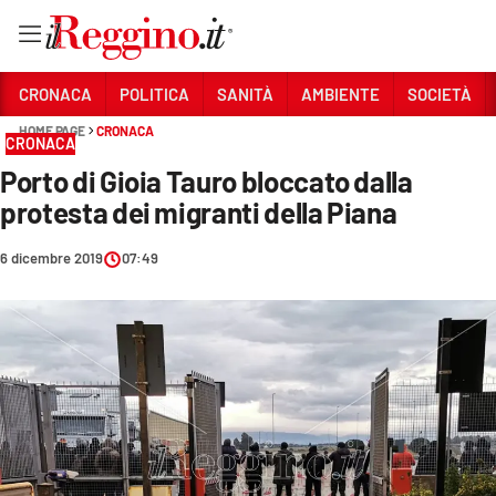
Vai
CRONACA
POLITICA
SANITÀ
AMBIENTE
SOCIETÀ
HOME PAGE
CRONACA
CRONACA
Sezioni
Porto di Gioia Tauro bloccato dalla
CRONACA
protesta dei migranti della Piana
POLITICA
6 dicembre 2019
07:49
SANITÀ
AMBIENTE
SOCIETÀ
CULTURA
ECONOMIA E LAVORO