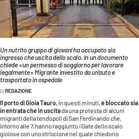
EVENTI
SPORT
Streaming
Un nutrito gruppo di giovani ha occupato sia
LAC TV
ingresso che uscita dello scalo. In un documento
LAC NETWORK
chiede «un permesso di soggiorno per lavorare
legalmente» Migrante investito da un'auto e
LAC ONAIR
trasportato in ospedale
REDAZIONE
LaC
Network
Il porto di Gioia Tauro,
in questi minuti,
è bloccato sia
in entrata che in uscita
da una protesta di alcuni
LACPLAY.IT
migranti della tendopoli di San Ferdinando che,
LACTV.IT
intorno alle 7, hanno raggiunto i Gate dello scalo
gioiose con uno striscione nel quale chiedono
LACONAIR.IT