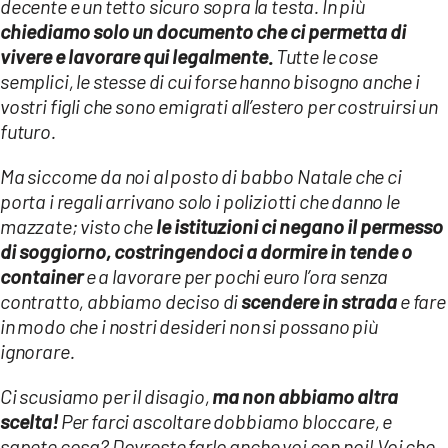
decente e un tetto sicuro sopra la testa. In più
chiediamo solo un documento che ci permetta di
vivere e lavorare qui legalmente.
Tutte le cose
semplici, le stesse di cui forse hanno bisogno anche i
vostri figli che sono emigrati all’estero per costruirsi un
futuro.
Ma siccome da noi al posto di babbo Natale che ci
porta i regali arrivano solo i poliziotti che danno le
mazzate; visto che
le istituzioni ci negano il permesso
di soggiorno, costringendoci a dormire in tende o
container
e a lavorare per pochi euro l’ora senza
contratto, abbiamo deciso di
scendere in strada
e fare
in modo che i nostri desideri non si possano più
ignorare.
Ci scusiamo per il disagio,
ma non abbiamo altra
scelta!
Per farci ascoltare dobbiamo bloccare, e
sapete cosa? Dovreste farlo anche voi con noi! Voi che