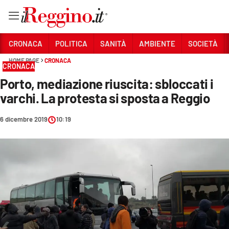
Vai
CRONACA
POLITICA
SANITÀ
AMBIENTE
SOCIETÀ
HOME PAGE
CRONACA
CRONACA
Sezioni
Porto, mediazione riuscita: sbloccati i
CRONACA
varchi. La protesta si sposta a Reggio
POLITICA
6 dicembre 2019
10:19
SANITÀ
AMBIENTE
SOCIETÀ
CULTURA
ECONOMIA E LAVORO