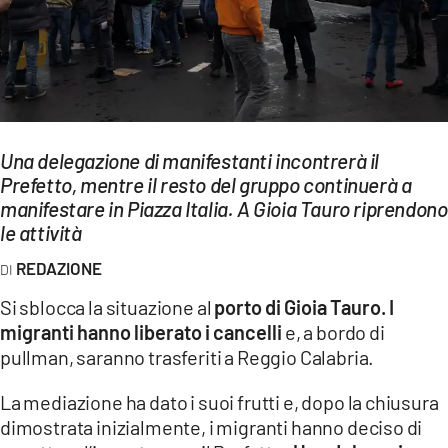
EVENTI
SPORT
Streaming
Una delegazione di manifestanti incontrerà il
LAC TV
Prefetto, mentre il resto del gruppo continuerà a
LAC NETWORK
manifestare in Piazza Italia. A Gioia Tauro riprendono
le attività
LAC ONAIR
REDAZIONE
LaC
Si sblocca la situazione al
porto di Gioia Tauro. I
Network
migranti hanno liberato i cancelli
e, a bordo di
LACPLAY.IT
pullman, saranno trasferiti a Reggio Calabria.
LACTV.IT
La mediazione ha dato i suoi frutti e, dopo la chiusura
dimostrata inizialmente, i migranti hanno deciso di
LACONAIR.IT