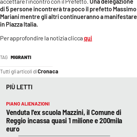
accettare l’incontro con il Prefetto.
Una delegazione
di 5 persone incontrerà tra poco il prefetto Massimo
LACITYMAG.IT
Mariani mentre gli altri continueranno a manifestare
in Piazza Italia.
ILREGGINO.IT
COSENZACHANNEL.IT
Per approfondire la notizia clicca
qui
ILVIBONESE.IT
TAG
MIGRANTI
CATANZAROCHANNEL.IT
Cronaca
Tutti gli articoli di
LACAPITALENEWS.IT
PIÙ LETTI
App
PIANO ALIENAZIONI
ANDROID
Venduta l'ex scuola Mazzini, il Comune di
APPLE
Reggio incassa quasi 1 milione e 200mila
euro