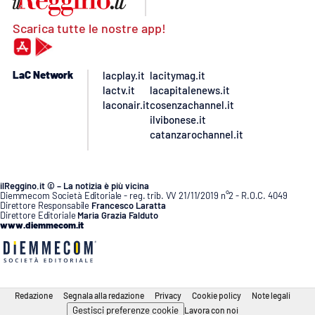
Scarica tutte le nostre app!
LaC Network
lacplay.it
lacitymag.it
lactv.it
lacapitalenews.it
laconair.it
cosenzachannel.it
ilvibonese.it
catanzarochannel.it
ilReggino.it © – La notizia è più vicina
Diemmecom Società Editoriale - reg. trib. VV 21/11/2019 n°2 - R.O.C. 4049
Direttore Responsabile
Francesco Laratta
Direttore Editoriale
Maria Grazia Falduto
www.diemmecom.it
Redazione
Segnala alla redazione
Privacy
Cookie policy
Note legali
Gestisci preferenze cookie
Lavora con noi