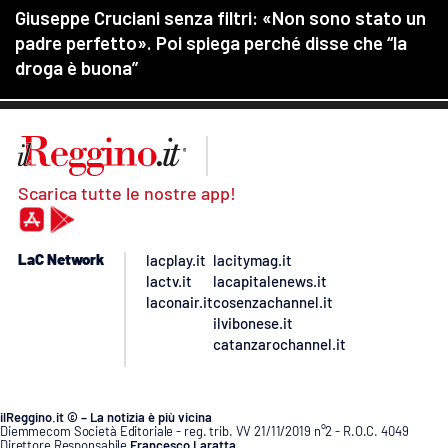
Scarica tutte le nostre app!
LaC Network
lacplay.it
lacitymag.it
lactv.it
lacapitalenews.it
laconair.it
cosenzachannel.it
ilvibonese.it
catanzarochannel.it
ilReggino.it © – La notizia è più vicina
Diemmecom Società Editoriale - reg. trib. VV 21/11/2019 n°2 - R.O.C. 4049
Direttore Responsabile
Francesco Laratta