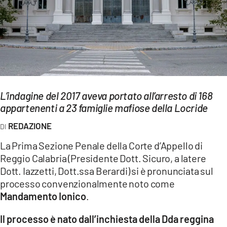
EVENTI
SPORT
Streaming
LAC TV
L’indagine del 2017 aveva portato all’arresto di 168
LAC NETWORK
appartenenti a 23 famiglie mafiose della Locride
LAC ONAIR
REDAZIONE
La Prima Sezione Penale della Corte d’Appello di
LaC
Reggio Calabria (Presidente Dott. Sicuro, a latere
Network
Dott. Iazzetti, Dott.ssa Berardi) si è pronunciata sul
LACPLAY.IT
processo convenzionalmente noto come
Mandamento Ionico
.
LACTV.IT
Il processo è nato dall’inchiesta della Dda reggina
LACONAIR.IT