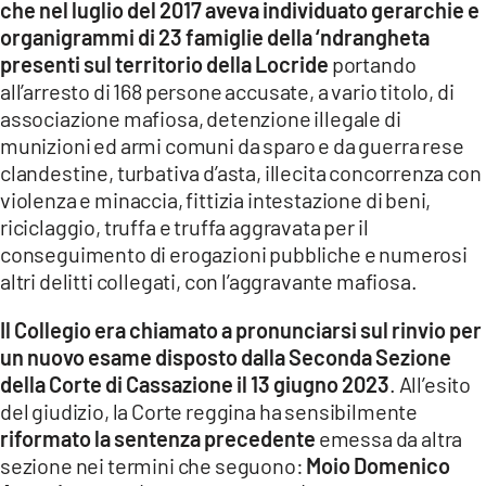
che nel luglio del 2017 aveva individuato gerarchie e
organigrammi di 23 famiglie della ‘ndrangheta
LACITYMAG.IT
presenti sul territorio della Locride
portando
ILREGGINO.IT
all’arresto di 168 persone accusate, a vario titolo, di
associazione mafiosa, detenzione illegale di
COSENZACHANNEL.IT
munizioni ed armi comuni da sparo e da guerra rese
clandestine, turbativa d’asta, illecita concorrenza con
ILVIBONESE.IT
violenza e minaccia, fittizia intestazione di beni,
riciclaggio, truffa e truffa aggravata per il
CATANZAROCHANNEL.IT
conseguimento di erogazioni pubbliche e numerosi
LACAPITALENEWS.IT
altri delitti collegati, con l’aggravante mafiosa.
Il Collegio era chiamato a pronunciarsi sul rinvio per
App
un nuovo esame disposto dalla Seconda Sezione
ANDROID
della Corte di Cassazione il 13 giugno 2023
. All’esito
del giudizio, la Corte reggina ha sensibilmente
APPLE
riformato la sentenza precedente
emessa da altra
sezione nei termini che seguono:
Moio Domenico