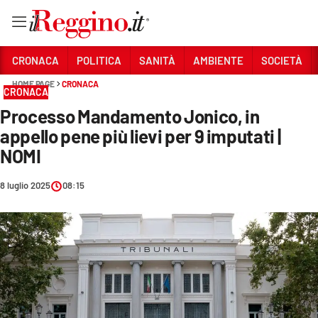
Vai
CRONACA
POLITICA
SANITÀ
AMBIENTE
SOCIETÀ
HOME PAGE
CRONACA
CRONACA
Sezioni
Processo Mandamento Jonico, in
CRONACA
appello pene più lievi per 9 imputati |
POLITICA
NOMI
SANITÀ
8 luglio 2025
08:15
AMBIENTE
SOCIETÀ
CULTURA
ECONOMIA E LAVORO