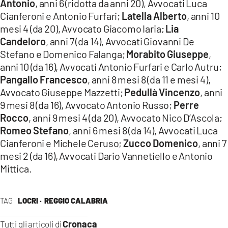
Antonio
, anni 6 (ridotta da anni 20), Avvocati Luca
Cianferoni e Antonio Furfari;
Latella Alberto
, anni 10
mesi 4 (da 20), Avvocato Giacomo Iaria;
Lia
Candeloro
, anni 7 (da 14), Avvocati Giovanni De
Stefano e Domenico Falanga;
Morabito Giuseppe
,
anni 10 (da 16), Avvocati Antonio Furfari e Carlo Autru;
Pangallo Francesco
, anni 8 mesi 8 (da 11 e mesi 4),
Avvocato Giuseppe Mazzetti;
Pedullà Vincenzo
, anni
9 mesi 8 (da 16), Avvocato Antonio Russo;
Perre
Rocco
, anni 9 mesi 4 (da 20), Avvocato Nico D’Ascola;
Romeo Stefano
, anni 6 mesi 8 (da 14), Avvocati Luca
Cianferoni e Michele Ceruso;
Zucco Domenico
, anni 7
mesi 2 (da 16), Avvocati Dario Vannetiello e Antonio
Mittica.
TAG
LOCRI ·
REGGIO CALABRIA
Cronaca
Tutti gli articoli di