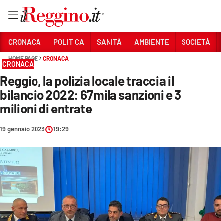
Vai
CRONACA
POLITICA
SANITÀ
AMBIENTE
SOCIETÀ
HOME PAGE
CRONACA
CRONACA
Sezioni
Reggio, la polizia locale traccia il
CRONACA
bilancio 2022: 67mila sanzioni e 3
POLITICA
milioni di entrate
SANITÀ
19 gennaio 2023
19:29
AMBIENTE
SOCIETÀ
CULTURA
ECONOMIA E LAVORO