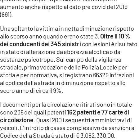
aumento anche rispetto al dato pre covid del 2019
(891).
Una soltanto la vittima in netta diminuzione rispetto
allo scorso anno quando erano state 3.
Oltre il 10 %
dei conducenti dei 345 sinistri
con lesioni è risultato
in stato di alterazione da ebbrezza alcolica o da
sostanze psicotrope. Sul campo della vigilanza
stradale, prima vocazione della Polizia Locale per
storia e per normativa, si registrano 66329 infrazioni
al codice della strada in diminuzione rispetto allo
scoro anno di circa il 9%.
I documenti per la circolazione ritirati sono in totale
sono 238 dei quali patenti
162 patenti e 77 carte di
circolazione
. Quasi 200 i sequestri amministravi di
veicoli. L’introito di cassa complessivo da sanzioni al
Codice della Strada è stato di € 3.082.330,00.