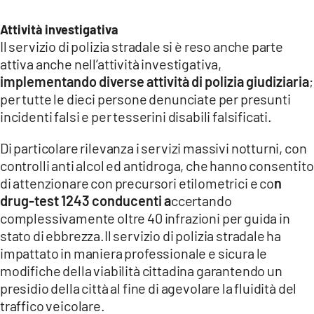
Attività investigativa
Il servizio di polizia stradale si è reso anche parte
attiva anche nell’attività investigativa,
implementando diverse attività di polizia giudiziaria
;
per tutte le dieci persone denunciate per presunti
incidenti falsi e per tesserini disabili falsificati.
Di particolare rilevanza i servizi massivi notturni, con
controlli anti alcol ed antidroga, che hanno consentito
di attenzionare con precursori etilometrici e co
n
drug-test 1243 conducenti a
ccertando
complessivamente oltre 40 infrazioni per guida in
stato di ebbrezza.Il servizio di polizia stradale ha
impattato in maniera professionale e sicura le
modifiche della viabilità cittadina garantendo un
presidio della città al fine di agevolare la fluidità del
traffico veicolare.