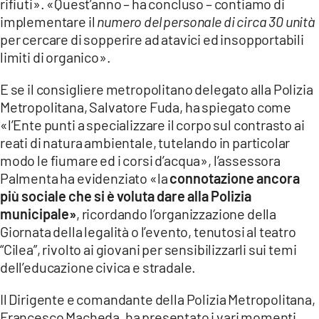
rifiuti». «Quest’anno – ha concluso – contiamo di
implementare il
numero del personale di circa 30 unità
per cercare di sopperire ad atavici ed insopportabili
limiti di organico».
E se il consigliere metropolitano delegato alla Polizia
Metropolitana, Salvatore Fuda, ha spiegato come
«l’Ente punti a specializzare il corpo sul contrasto ai
reati di natura ambientale, tutelando in particolar
modo le fiumare ed i corsi d’acqua», l’assessora
Palmenta ha evidenziato «la
connotazione ancora
più sociale che si è voluta dare alla Polizia
municipale»
, ricordando l’organizzazione della
Giornata della legalità o l’evento, tenutosi al teatro
“Cilea”, rivolto ai giovani per sensibilizzarli sui temi
dell’educazione civica e stradale.
Il Dirigente e comandante della Polizia Metropolitana,
Francesco Macheda, ha presentato i vari momenti