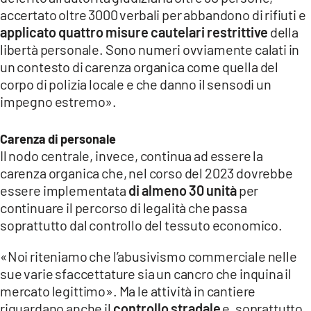
accertato oltre 3000 verbali per abbandono di rifiuti e
applicato quattro misure cautelari restrittive
della
libertà personale. Sono numeri ovviamente calati in
un contesto di carenza organica come quella del
corpo di polizia locale e che danno il sensodi un
impegno estremo».
Carenza di personale
Il nodo centrale, invece, continua ad essere la
carenza organica che, nel corso del 2023 dovrebbe
essere implementata
di almeno 30 unità
per
continuare il percorso di legalità che passa
soprattutto dal controllo del tessuto economico.
«Noi riteniamo che l’abusivismo commerciale nelle
sue varie sfaccettature sia un cancro che inquina il
mercato legittimo». Ma le attività in cantiere
riguardano anche il
controllo stradale
e, soprattutto