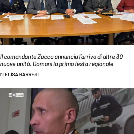
EVENTI
SPORT
Streaming
LAC TV
Il comandante Zucco annuncia l’arrivo di altre 30
LAC NETWORK
nuove unità. Domani la prima festa regionale
LAC ONAIR
ELISA BARRESI
LaC
Network
LACPLAY.IT
LACTV.IT
LACONAIR.IT