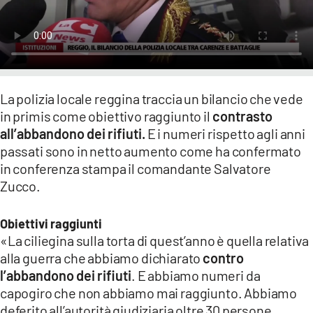
LACITYMAG.IT
ILREGGINO.IT
COSENZACHANNEL.IT
La polizia locale reggina traccia un bilancio che vede
in primis come obiettivo raggiunto il
contrasto
ILVIBONESE.IT
all’abbandono dei rifiuti.
E i numeri rispetto agli anni
CATANZAROCHANNEL.IT
passati sono in netto aumento come ha confermato
in conferenza stampa il comandante Salvatore
LACAPITALENEWS.IT
Zucco.
App
Obiettivi raggiunti
«La ciliegina sulla torta di quest’anno è quella relativa
ANDROID
alla guerra che abbiamo dichiarato
contro
APPLE
l’abbandono dei rifiuti
. E abbiamo numeri da
capogiro che non abbiamo mai raggiunto. Abbiamo
deferito all’autorità giudiziaria oltre 30 persone,