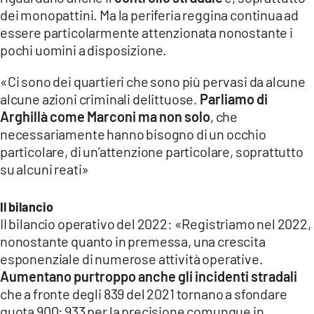
dei monopattini. Ma la periferia reggina continua ad
essere particolarmente attenzionata nonostante i
pochi uomini a disposizione.
«Ci sono dei quartieri che sono più pervasi da alcune
alcune azioni criminali delittuose.
Parliamo di
Arghillà come Marconi ma non solo
, che
necessariamente hanno bisogno di un occhio
particolare, di un’attenzione particolare, soprattutto
su alcuni reati»
Il bilancio
II bilancio operativo del 2022: «Registriamo nel 2022,
nonostante quanto in premessa, una crescita
esponenziale di numerose attività operative.
Aumentano purtroppo anche gli incidenti stradali
che a fronte degli 839 del 2021 tornano a sfondare
quota 900; 933 per la precisione comunque in