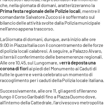
che, nella giornata di domani, aratterizzeranno la
Prima festa regionale delle Polizie locali
, mentre il
comandante Salvatore Zucco si è soffermato sul
bilancio delle attività svolte dalla Polizia municipale
nell’anno appena trascorso.
La Giornata di domani, dunque, avrà inizio alle ore
9:00 in Piazza Italia con il concentramento delle forze
di polizia locali calabresi. A seguire, a Palazzo Alvaro,
si terrà il conferimento delle benemerenze regionali.
Alle ore 10,45, sul Lungomare, v
errà deposta una
corona di fiori
ai piedi del Monumento ai Caduti di
tutte le guerre e verrà celebrato un momento di
raccoglimento per i caduti della Polizia locale italiana.
Successivamente, alle ore 11, gli agenti sfileranno
lungo il Corso Garibaldi fino a Piazza Duomo dove,
all’interno della Cattedrale, l’arcivescovo metropolita