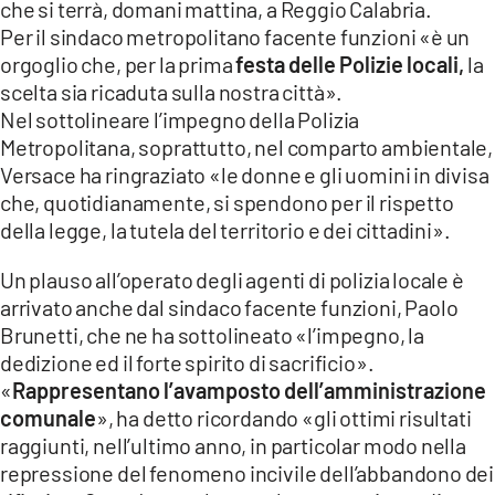
che si terrà, domani mattina, a Reggio Calabria.
Per il sindaco metropolitano facente funzioni «è un
orgoglio che, per la prima
festa delle Polizie locali,
la
scelta sia ricaduta sulla nostra città».
Nel sottolineare l’impegno della Polizia
Metropolitana, soprattutto, nel comparto ambientale,
Versace ha ringraziato «le donne e gli uomini in divisa
che, quotidianamente, si spendono per il rispetto
della legge, la tutela del territorio e dei cittadini».
Un plauso all’operato degli agenti di polizia locale è
arrivato anche dal sindaco facente funzioni, Paolo
Brunetti, che ne ha sottolineato «l’impegno, la
dedizione ed il forte spirito di sacrificio».
«
Rappresentano l’avamposto dell’amministrazione
comunale
», ha detto ricordando «gli ottimi risultati
raggiunti, nell’ultimo anno, in particolar modo nella
repressione del fenomeno incivile dell’abbandono dei