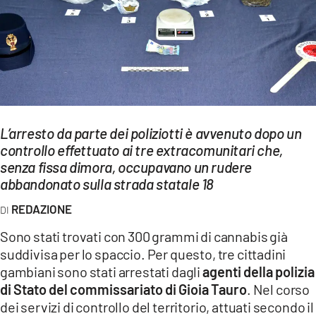
EVENTI
SPORT
Streaming
LAC TV
L’arresto da parte dei poliziotti è avvenuto dopo un
LAC NETWORK
controllo effettuato ai tre extracomunitari che,
senza fissa dimora, occupavano un rudere
LAC ONAIR
abbandonato sulla strada statale 18
REDAZIONE
LaC
Network
Sono stati trovati con 300 grammi di cannabis già
LACPLAY.IT
suddivisa per lo spaccio. Per questo, tre cittadini
gambiani sono stati arrestati dagli
agenti della polizia
LACTV.IT
di Stato del commissariato di Gioia Tauro
. Nel corso
dei servizi di controllo del territorio, attuati secondo il
LACONAIR.IT