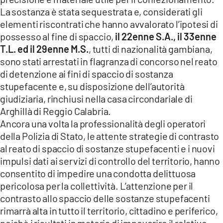
La sostanza è stata sequestrata e, considerati gli
elementi riscontrati che hanno avvalorato l’ipotesi di
possesso al fine di spaccio,
il 22enne S.A., il 33enne
T.L. ed il 29enne M.S.
, tutti di nazionalità gambiana,
sono stati arrestati in flagranza di concorso nel reato
di detenzione ai fini di spaccio di sostanza
stupefacente e, su disposizione dell’autorità
giudiziaria, rinchiusi nella casa circondariale di
Arghillà di Reggio Calabria.
Ancora una volta la professionalità degli operatori
della Polizia di Stato, le attente strategie di contrasto
al reato di spaccio di sostanze stupefacenti e i nuovi
impulsi dati ai servizi di controllo del territorio, hanno
consentito di impedire una condotta delittuosa
pericolosa per la collettività. L’attenzione per il
contrasto allo spaccio delle sostanze stupefacenti
rimarrà alta in tutto il territorio, cittadino e periferico,
poichè i risultati in materia di impoverire il relativo