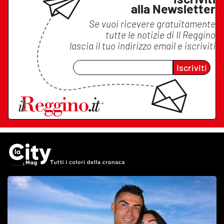
alla Newsletter
Se vuoi ricevere gratuitamente
tutte le notizie di
Il Reggino
lascia il tuo indirizzo email e iscriviti
Iscriviti