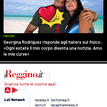
Scarica tutte le nostre app!
LaC Network
lacplay.it
lacitymag.it
lactv.it
lacapitalenews.it