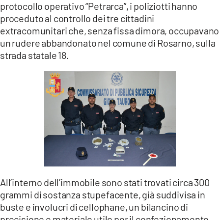
protocollo operativo “Petrarca”, i poliziotti hanno
proceduto al controllo dei tre cittadini
LACITYMAG.IT
extracomunitari che, senza fissa dimora, occupavano
ILREGGINO.IT
un rudere abbandonato nel comune di Rosarno, sulla
strada statale 18.
COSENZACHANNEL.IT
ILVIBONESE.IT
CATANZAROCHANNEL.IT
LACAPITALENEWS.IT
App
ANDROID
All’interno dell’immobile sono stati trovati circa 300
APPLE
grammi di sostanza stupefacente, già suddivisa in
buste e involucri di cellophane, un bilancino di
precisione e materiale utile per il confezionamento.