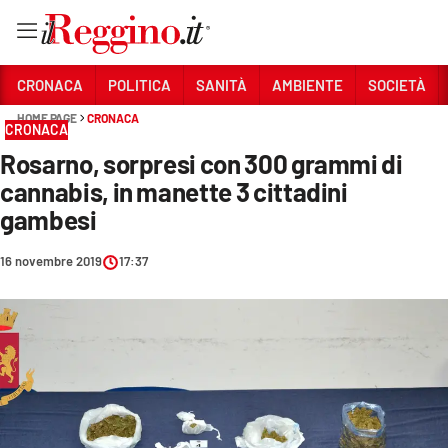
Vai
CRONACA
POLITICA
SANITÀ
AMBIENTE
SOCIETÀ
HOME PAGE
CRONACA
CRONACA
Sezioni
Rosarno, sorpresi con 300 grammi di
CRONACA
cannabis, in manette 3 cittadini
POLITICA
gambesi
SANITÀ
16 novembre 2019
17:37
AMBIENTE
SOCIETÀ
CULTURA
ECONOMIA E LAVORO