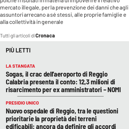
mercato illegale, per la prevenzione dei danni che agli
assuntori arrecano a sé stessi, alle proprie famiglie e
alla collettività in generale
Cronaca
Tutti gli articoli di
PIÙ LETTI
LA STANGATA
Sogas, il crac dell’aeroporto di Reggio
Calabria presenta il conto: 12,3 milioni di
risarcimento per ex amministratori – NOMI
PRESIDIO UNICO
Nuovo ospedale di Reggio, tra le questioni
prioritarie la proprietà dei terreni
edificabili: ancora da definire gli accordi