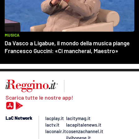
Scarica tutte le nostre app!
LaC Network
lacplay.it
lacitymag.it
lactv.it
lacapitalenews.it
laconair.it
cosenzachannel.it
ilvibonese.it