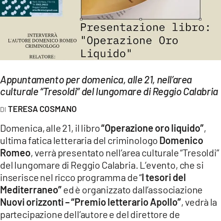
EVENTI
SPORT
Streaming
Appuntamento per domenica, alle 21, nell’area
LAC TV
culturale “Tresoldi” del lungomare di Reggio Calabria
LAC NETWORK
TERESA COSMANO
LAC ONAIR
Domenica, alle 21, il libro
“Operazione oro liquido”
,
ultima fatica letteraria del criminologo
Domenico
LaC
Romeo
, verrà presentato nell’area culturale “Tresoldi”
Network
del lungomare di Reggio Calabria. L’evento, che si
LACPLAY.IT
inserisce nel ricco programma de “
I tesori del
Mediterraneo”
ed è organizzato dall’associazione
LACTV.IT
Nuovi orizzonti – “Premio letterario Apollo”
, vedrà la
partecipazione dell’autore e del direttore de
LACONAIR.IT