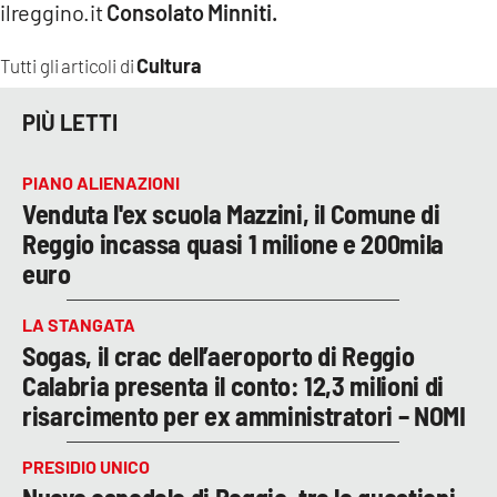
ilreggino.it
Consolato Minniti.
LACITYMAG.IT
Cultura
Tutti gli articoli di
ILREGGINO.IT
PIÙ LETTI
COSENZACHANNEL.IT
ILVIBONESE.IT
PIANO ALIENAZIONI
Venduta l'ex scuola Mazzini, il Comune di
CATANZAROCHANNEL.IT
Reggio incassa quasi 1 milione e 200mila
euro
LACAPITALENEWS.IT
LA STANGATA
App
Sogas, il crac dell’aeroporto di Reggio
Calabria presenta il conto: 12,3 milioni di
ANDROID
risarcimento per ex amministratori – NOMI
APPLE
PRESIDIO UNICO