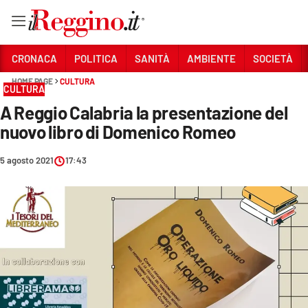
Vai
CRONACA
POLITICA
SANITÀ
AMBIENTE
SOCIETÀ
HOME PAGE
CULTURA
CULTURA
Sezioni
A Reggio Calabria la presentazione del
CRONACA
nuovo libro di Domenico Romeo
POLITICA
5 agosto 2021
17:43
SANITÀ
AMBIENTE
SOCIETÀ
CULTURA
ECONOMIA E LAVORO