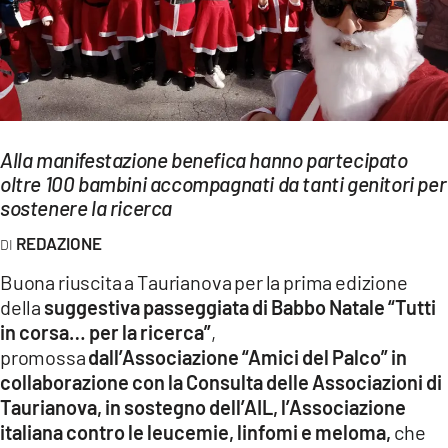
EVENTI
SPORT
Streaming
Alla manifestazione benefica hanno partecipato
LAC TV
oltre 100 bambini accompagnati da tanti genitori per
LAC NETWORK
sostenere la ricerca
REDAZIONE
LAC ONAIR
Buona riuscita a Taurianova per la prima edizione
LaC
della
suggestiva passeggiata di Babbo Natale “Tutti
Network
in corsa… per la ricerca”
,
LACPLAY.IT
promossa
dall’Associazione “Amici del Palco” in
collaborazione con la Consulta delle Associazioni di
LACTV.IT
Taurianova, in sostegno dell’AIL, l’Associazione
italiana contro le leucemie, linfomi e meloma,
che
LACONAIR.IT