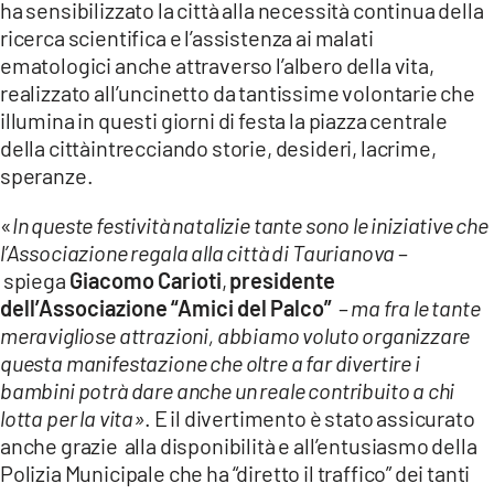
ha sensibilizzato la città alla necessità continua della
ricerca scientifica e l’assistenza ai malati
LACITYMAG.IT
ematologici anche attraverso l’albero della vita,
ILREGGINO.IT
realizzato all’uncinetto da tantissime volontarie che
illumina in questi giorni di festa la piazza centrale
COSENZACHANNEL.IT
della cittàintrecciando storie, desideri, lacrime,
speranze.
ILVIBONESE.IT
«
In queste festività natalizie tante sono le iniziative che
CATANZAROCHANNEL.IT
l’Associazione regala alla città di Taurianova
–
LACAPITALENEWS.IT
spiega
Giacomo Carioti
,
presidente
dell’Associazione
“Amici del Palco”
–
ma fra le tante
meravigliose attrazioni, abbiamo voluto organizzare
App
questa manifestazione che oltre a far divertire i
ANDROID
bambini potrà dare anche un reale contribuito a chi
lotta per la vita
»
. E il divertimento è stato assicurato
APPLE
anche grazie alla disponibilità e all’entusiasmo della
Polizia Municipale che ha “diretto il traffico” dei tanti