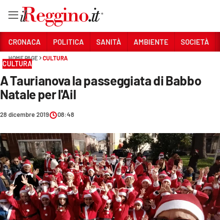
Vai
CRONACA
POLITICA
SANITÀ
AMBIENTE
SOCIETÀ
HOME PAGE
CULTURA
CULTURA
Sezioni
A Taurianova la passeggiata di Babbo
CRONACA
Natale per l'Ail
POLITICA
28 dicembre 2019
08:48
SANITÀ
AMBIENTE
SOCIETÀ
CULTURA
ECONOMIA E LAVORO