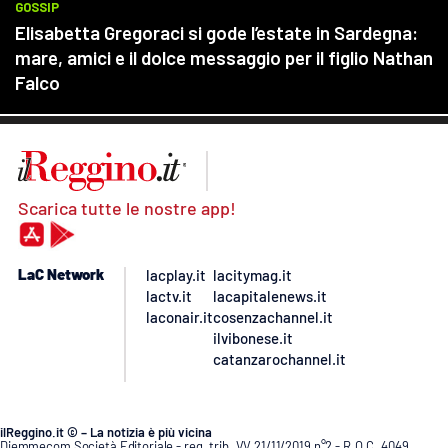
Scarica tutte le nostre app!
LaC Network
lacplay.it
lacitymag.it
lactv.it
lacapitalenews.it
laconair.it
cosenzachannel.it
ilvibonese.it
catanzarochannel.it
ilReggino.it © – La notizia è più vicina
Diemmecom Società Editoriale - reg. trib. VV 21/11/2019 n°2 - R.O.C. 4049