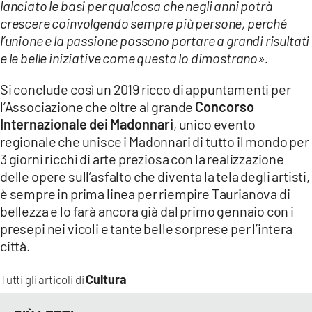
lanciato le basi per qualcosa che negli anni potrà
crescere coinvolgendo sempre più persone, perché
l’unione e la passione possono portare a grandi risultati
e le belle iniziative come questa lo dimostrano
»
.
Si conclude così un 2019 ricco di appuntamenti per
l’Associazione che oltre al grande
Concorso
Internazionale dei Madonnari
, unico evento
regionale che unisce i Madonnari di tutto il mondo per
3 giorni ricchi di arte preziosa con la realizzazione
delle opere sull’asfalto che diventa la tela degli artisti,
è sempre in prima linea per riempire Taurianova di
bellezza e lo farà ancora già dal primo gennaio con i
presepi nei vicoli e tante belle sorprese per l’intera
città.
Cultura
Tutti gli articoli di