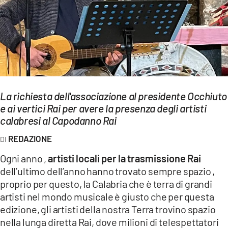
EVENTI
SPORT
Streaming
LAC TV
La richiesta dell'associazione al presidente Occhiuto
LAC NETWORK
e ai vertici Rai per avere la presenza degli artisti
calabresi al Capodanno Rai
LAC ONAIR
REDAZIONE
LaC
Ogni anno ,
artisti locali per la trasmissione Rai
Network
dell’ultimo dell’anno hanno trovato sempre spazio ,
LACPLAY.IT
proprio per questo, la Calabria che è terra di grandi
artisti nel mondo musicale è giusto che per questa
LACTV.IT
edizione, gli artisti della nostra Terra trovino spazio
nella lunga diretta Rai, dove milioni di telespettatori
LACONAIR.IT