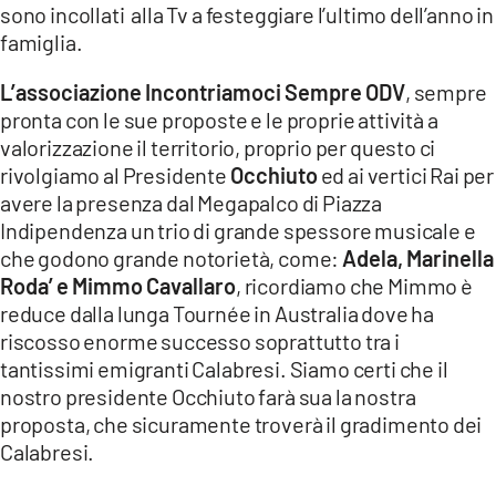
sono incollati alla Tv a festeggiare l’ultimo dell’anno in
LACITYMAG.IT
famiglia.
ILREGGINO.IT
L’associazione Incontriamoci Sempre ODV
, sempre
pronta con le sue proposte e le proprie attività a
COSENZACHANNEL.IT
valorizzazione il territorio, proprio per questo ci
rivolgiamo al Presidente
Occhiuto
ed ai vertici Rai per
ILVIBONESE.IT
avere la presenza dal Megapalco di Piazza
Indipendenza un trio di grande spessore musicale e
CATANZAROCHANNEL.IT
che godono grande notorietà, come:
Adela, Marinella
LACAPITALENEWS.IT
Roda’ e Mimmo Cavallaro
, ricordiamo che Mimmo è
reduce dalla lunga Tournée in Australia dove ha
riscosso enorme successo soprattutto tra i
App
tantissimi emigranti Calabresi. Siamo certi che il
ANDROID
nostro presidente Occhiuto farà sua la nostra
proposta, che sicuramente troverà il gradimento dei
APPLE
Calabresi.