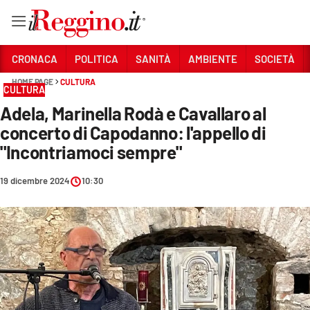
Vai
CRONACA
POLITICA
SANITÀ
AMBIENTE
SOCIETÀ
HOME PAGE
CULTURA
CULTURA
Sezioni
Adela, Marinella Rodà e Cavallaro al
CRONACA
concerto di Capodanno: l'appello di
POLITICA
"Incontriamoci sempre"
SANITÀ
19 dicembre 2024
10:30
AMBIENTE
SOCIETÀ
CULTURA
ECONOMIA E LAVORO