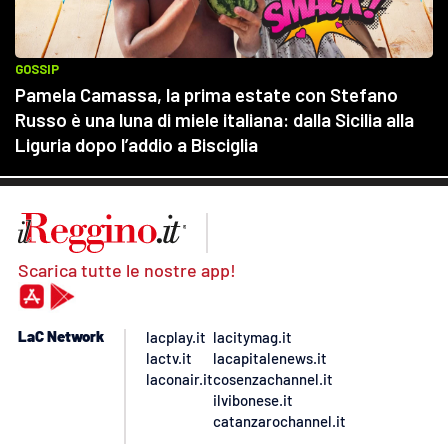
Scarica tutte le nostre app!
LaC Network
lacplay.it
lacitymag.it
lactv.it
lacapitalenews.it
laconair.it
cosenzachannel.it
ilvibonese.it
catanzarochannel.it