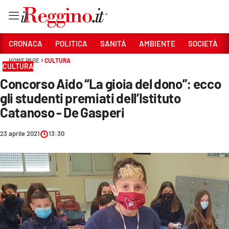
Vai
CRONACA
POLITICA
SANITÀ
AMBIENTE
SOCIETÀ
HOME PAGE
CULTURA
CULTURA
Sezioni
Concorso Aido “La gioia del dono”: ecco
CRONACA
gli studenti premiati dell’Istituto
POLITICA
Catanoso - De Gasperi
SANITÀ
23 aprile 2021
13:30
AMBIENTE
SOCIETÀ
CULTURA
ECONOMIA E LAVORO