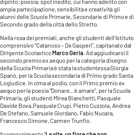
dipinto; poesia; spot inedito, cui hanno aderito con
ampia partecipazione, sensibilità e creatività gli
alunni delle Scuole Primarie, Secondarie di Primo e di
Secondo grado della città dello Stretto.
Nella rosa dei premiati, anche gli studenti dell’Istituto
comprensivo “Catanoso – De Gasperi”, capitanato dal
Dirigente Scolastico
Marco Geria
. Ad aggiudicarsi il
secondo premio ex aequo per la categoria disegno
della Scuola Primaria è stata la studentessa Giorgia
Spanò, per la Scuola secondaria di Primo grado Santa
Logiudice. In cima al podio, con il Primo premio ex
aequo per la poesia “Donare…è amare”, per la Scuola
Primaria, gli studenti Mirea Bianchetti, Pasquale
Davide Bova,Pasquale Crupi, Pietro Cuzzola, Andrea
De Stefano, Samuele Giordano, Fabio Nucara,
Francesco Simone, Carmen Trunfio.
Il componimento “
La vita, un fiore che non