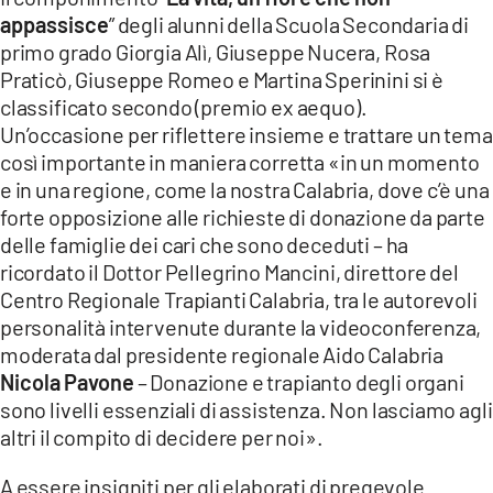
appassisce
” degli alunni della Scuola Secondaria di
primo grado Giorgia Alì, Giuseppe Nucera, Rosa
Praticò, Giuseppe Romeo e Martina Sperinini si è
classificato secondo (premio ex aequo).
Un’occasione per riflettere insieme e trattare un tema
così importante in maniera corretta «in un momento
e in una regione, come la nostra Calabria, dove c’è una
forte opposizione alle richieste di donazione da parte
delle famiglie dei cari che sono deceduti – ha
ricordato il Dottor Pellegrino Mancini, direttore del
Centro Regionale Trapianti Calabria, tra le autorevoli
personalità intervenute durante la videoconferenza,
moderata dal presidente regionale Aido Calabria
Nicola Pavone
– Donazione e trapianto degli organi
sono livelli essenziali di assistenza. Non lasciamo agli
altri il compito di decidere per noi».
A essere insigniti per gli elaborati di pregevole