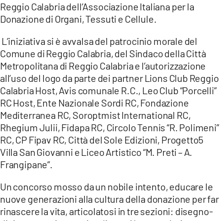
Reggio Calabria dell’Associazione Italiana per la
LACITYMAG.IT
Donazione di Organi, Tessuti e Cellule.
ILREGGINO.IT
L’iniziativa si è avvalsa del patrocinio morale del
Comune di Reggio Calabria, del Sindaco della Città
COSENZACHANNEL.IT
Metropolitana di Reggio Calabria e l’autorizzazione
all’uso del logo da parte dei partner Lions Club Reggio
ILVIBONESE.IT
Calabria Host, Avis comunale R.C., Leo Club “Porcelli”
RC Host, Ente Nazionale Sordi RC, Fondazione
CATANZAROCHANNEL.IT
Mediterranea RC, Soroptmist International RC,
LACAPITALENEWS.IT
Rhegium Julii, Fidapa RC, Circolo Tennis “R. Polimeni”
RC, CP Fipav RC, Città del Sole Edizioni, Progetto5
Villa San Giovanni e Liceo Artistico “M. Preti – A.
App
Frangipane”.
ANDROID
Un concorso mosso da un nobile intento, educare le
APPLE
nuove generazioni alla cultura della donazione per far
rinascere la vita, articolatosi in tre sezioni: disegno-