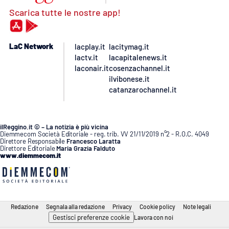
Scarica tutte le nostre app!
LaC Network
lacplay.it
lacitymag.it
lactv.it
lacapitalenews.it
laconair.it
cosenzachannel.it
ilvibonese.it
catanzarochannel.it
ilReggino.it © – La notizia è più vicina
Diemmecom Società Editoriale - reg. trib. VV 21/11/2019 n°2 - R.O.C. 4049
Direttore Responsabile
Francesco Laratta
Direttore Editoriale
Maria Grazia Falduto
www.diemmecom.it
Redazione
Segnala alla redazione
Privacy
Cookie policy
Note legali
Gestisci preferenze cookie
Lavora con noi