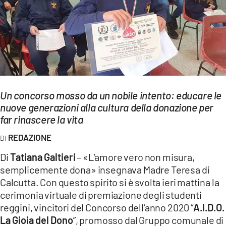
EVENTI
SPORT
Streaming
LAC TV
Un concorso mosso da un nobile intento: educare le
LAC NETWORK
nuove generazioni alla cultura della donazione per
far rinascere la vita
LAC ONAIR
REDAZIONE
LaC
Di
Tatiana Galtieri
– «L’amore vero non misura,
Network
semplicemente dona» insegnava Madre Teresa di
LACPLAY.IT
Calcutta. Con questo spirito si è svolta ieri mattina la
cerimonia virtuale di premiazione degli studenti
LACTV.IT
reggini, vincitori del Concorso dell’anno 2020 “
A.I.D.O.
La Gioia del Dono
”, promosso dal Gruppo comunale di
LACONAIR.IT