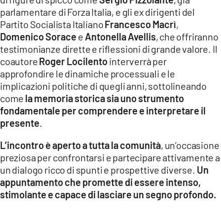
parlamentare di Forza Italia, e gli ex dirigenti del
Partito Socialista Italiano
Francesco Macrì
,
Domenico Sorace
e
Antonella Avellis
, che offriranno
testimonianze dirette e riflessioni di grande valore. Il
coautore
Roger Locilento
interverrà per
approfondire le dinamiche processuali e le
implicazioni politiche di quegli anni, sottolineando
come
la memoria storica sia uno strumento
fondamentale per comprendere e interpretare il
presente
.
L
’
incontro è aperto a tutta la comunità
, un’occasione
preziosa per confrontarsi e partecipare attivamente a
un dialogo ricco di spunti e prospettive diverse.
Un
appuntamento che promette di essere intenso,
stimolante e capace di lasciare un segno profondo.