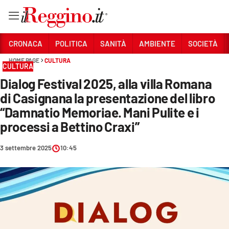
Vai
CRONACA
POLITICA
SANITÀ
AMBIENTE
SOCIETÀ
HOME PAGE
CULTURA
CULTURA
Sezioni
Dialog Festival 2025, alla villa Romana
CRONACA
di Casignana la presentazione del libro
POLITICA
“Damnatio Memoriae. Mani Pulite e i
processi a Bettino Craxi”
SANITÀ
3 settembre 2025
10:45
AMBIENTE
SOCIETÀ
CULTURA
ECONOMIA E LAVORO