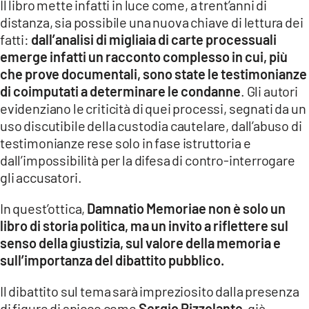
Il libro mette infatti in luce come, a trent’anni di
distanza, sia possibile una nuova chiave di lettura dei
fatti:
dall
’
analisi di migliaia di carte processuali
emerge infatti un racconto complesso in cui, più
che prove documentali, sono state le testimonianze
di coimputati a determinare le condanne
. Gli autori
evidenziano le criticità di quei processi, segnati da un
uso discutibile della custodia cautelare, dall’abuso di
testimonianze rese solo in fase istruttoria e
dall’impossibilità per la difesa di contro-interrogare
gli accusatori.
In quest’ottica,
Damnatio Memoriae non è solo un
libro di storia politica, ma un invito a riflettere sul
senso della giustizia, sul valore della memoria e
sull’importanza del dibattito pubblico.
Il dibattito sul tema sarà impreziosito dalla presenza
di figure di spicco come
Sergio Pizzolante
, già