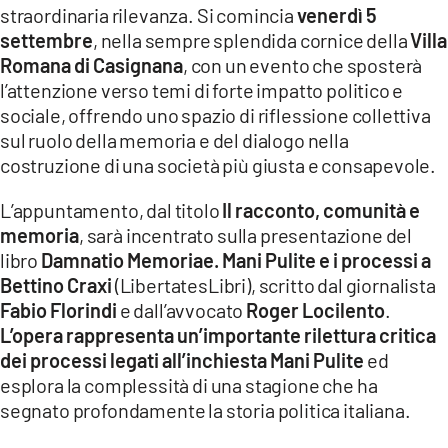
straordinaria rilevanza. Si comincia
venerdì 5
LACITYMAG.IT
settembre
, nella sempre splendida cornice della
Villa
Romana di Casignana
, con un evento che sposterà
ILREGGINO.IT
l’attenzione verso temi di forte impatto politico e
sociale, offrendo uno spazio di riflessione collettiva
COSENZACHANNEL.IT
sul ruolo della memoria e del dialogo nella
costruzione di una società più giusta e consapevole.
ILVIBONESE.IT
CATANZAROCHANNEL.IT
L’appuntamento, dal titolo
Il racconto, comunità e
memoria
, sarà incentrato sulla presentazione del
LACAPITALENEWS.IT
libro
Damnatio Memoriae. Mani Pulite e i processi a
Bettino Craxi
(LibertatesLibri), scritto dal giornalista
Fabio Florindi
e dall’avvocato
Roger Locilento
.
App
L’opera rappresenta un’importante rilettura critica
ANDROID
dei processi legati all’inchiesta Mani Pulite
ed
esplora la complessità di una stagione che ha
APPLE
segnato profondamente la storia politica italiana.