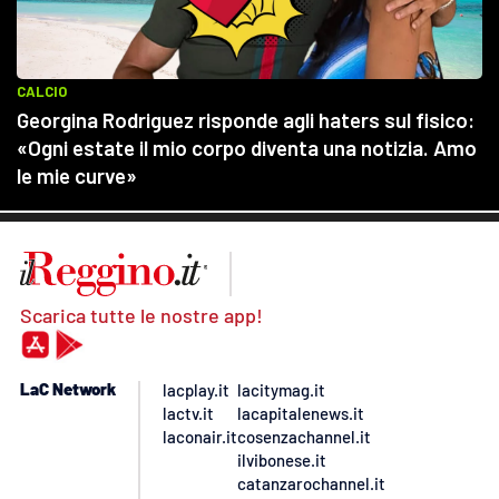
Scarica tutte le nostre app!
LaC Network
lacplay.it
lacitymag.it
lactv.it
lacapitalenews.it
laconair.it
cosenzachannel.it
ilvibonese.it
catanzarochannel.it