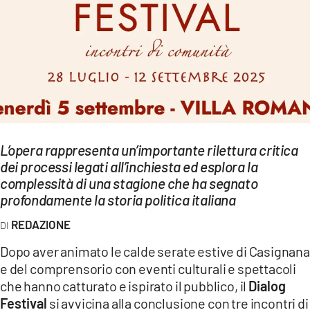
EVENTI
SPORT
Streaming
LAC TV
LAC NETWORK
L’opera rappresenta un’importante rilettura critica
dei processi legati all’inchiesta ed esplora la
LAC ONAIR
complessità di una stagione che ha segnato
profondamente la storia politica italiana
LaC
Network
REDAZIONE
LACPLAY.IT
Dopo aver animato le calde serate estive di Casignana
e del comprensorio con eventi culturali e spettacoli
LACTV.IT
che hanno catturato e ispirato il pubblico, il
Dialog
Festival
si avvicina alla conclusione con tre incontri di
LACONAIR.IT