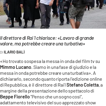
EVENTI
SPORT
Streaming
Il direttore di Rai 1 chiarisce: «Lavoro di grande
LAC TV
valore, ma potrebbe creare una turbativa»
LAC NETWORK
ILARIO BALÌ
LAC ONAIR
«Ho trovato sospesa la messa in onda del film tv su
Mimmo Lucano
. Siamo in una fase di giudizio e la
LaC
messa in onda potrebbe creare una turbativa». A
Network
dichiararlo, secondo quanto riporta l’edizione online
LACPLAY.IT
di Repubblica, è il direttore di Rai1
Stefano Coletta
, a
margine della presentazione dello spettacolo di
LACTV.IT
Beppe Fiorello
“Penso che un sogno così”,
adattamento televisivo del suo apprezzato show
LACONAIR.IT