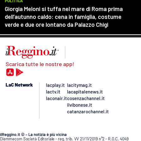
Scarica tutte le nostre app!
LaC Network
lacplay.it
lacitymag.it
lactv.it
lacapitalenews.it
laconair.it
cosenzachannel.it
ilvibonese.it
catanzarochannel.it
ilReggino.it © – La notizia è più vicina
Diemmecom Società Editoriale - reg. trib. VV 21/11/2019 n°2 - R.O.C. 4049