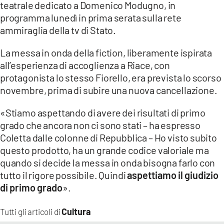
teatrale dedicato a Domenico Modugno, in
programma lunedì in prima serata sulla rete
LACITYMAG.IT
ammiraglia della tv di Stato.
ILREGGINO.IT
La messa in onda della fiction, liberamente ispirata
COSENZACHANNEL.IT
all’esperienza di accoglienza a Riace, con
protagonista lo stesso Fiorello, era prevista lo scorso
ILVIBONESE.IT
novembre, prima di subire una nuova cancellazione.
CATANZAROCHANNEL.IT
«Stiamo aspettando di avere dei risultati di primo
grado che ancora non ci sono stati – ha espresso
LACAPITALENEWS.IT
Coletta dalle colonne di Repubblica – Ho visto subito
questo prodotto, ha un grande codice valoriale ma
App
quando si decide la messa in onda bisogna farlo con
ANDROID
tutto il rigore possibile. Quindi
aspettiamo il giudizio
di primo grado
».
APPLE
Cultura
Tutti gli articoli di