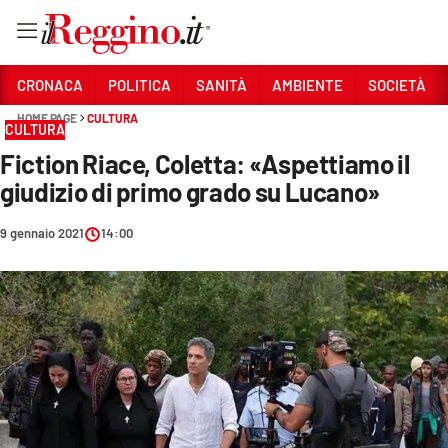
Vai
CRONACA
POLITICA
SANITÀ
AMBIENTE
SOCIETÀ
HOME PAGE
CULTURA
CULTURA
Sezioni
Fiction Riace, Coletta: «Aspettiamo il
CRONACA
giudizio di primo grado su Lucano»
POLITICA
9 gennaio 2021
14:00
SANITÀ
AMBIENTE
SOCIETÀ
CULTURA
ECONOMIA E LAVORO