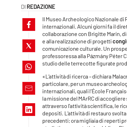
REDAZIONE
laconair.it
Il Museo Archeologico Nazionale di R
lacitymag.it
internazionali. Alcuni giorni fa il d
collaborazione con Brigitte Marin, di
ilreggino.it
e alla realizzazione di progetti
congiu
comunicazione culturale. Un prospe
cosenzachannel.it
professoressa alla Pázmány Péter Ca
ilvibonese.it
studio delle terrecotte figurate pro
catanzarochannel.it
«L’attività di ricerca – dichiara Mala
particolare, per un museo archeologi
lacapitalenews.it
internazionali, quali l’École França
la missione del MArRC di accogliere 
attraverso l’attività scientifica, le ri
App
depositi. L’attività di restauro svolt
Android
precedenti; ora migliaia di reperti p