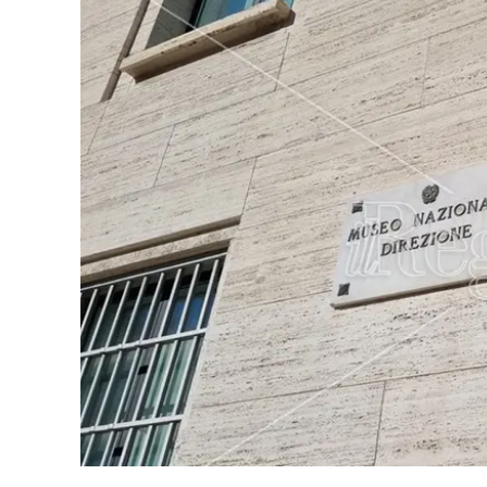
Eventi
Sport
Streaming
LaC TV
Lac Network
LaC OnAir
LaC
Network
lacplay.it
lactv.it