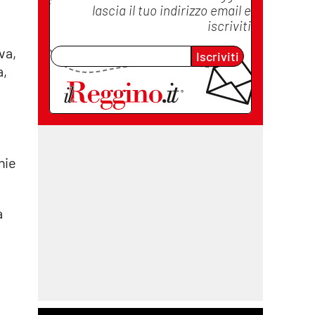
lascia il tuo indirizzo email e
iscriviti
va,
Iscriviti
a,
nie
a