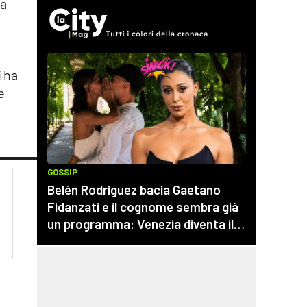
na
i ha
e
lacplay.it
lacitymag.it
lactv.it
lacapitalenews.it
laconair.it
cosenzachannel.it
ilvibonese.it
catanzarochannel.it