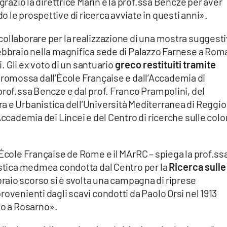
grazio la direttrice Marin e la prof.ssa Bencze per aver
 le prospettive di ricerca avviate in questi anni».
ollaborare per la realizzazione di una mostra suggesti
febbraio nella magnifica sede di Palazzo Farnese a Rom
i. Gli ex voto di un santuario
greco restituiti tramite
 promossa dall’Ècole Française e dall’Accademia di
prof.ssa Bencze e dal prof. Franco Prampolini, del
a e Urbanistica dell’Università Mediterranea di Reggio
Accademia dei Lincei e del Centro di ricerche sulle colo
’École Française de Rome e il MArRC – spiega la prof.ss
lastica medmea condotta dal Centro per la
Ricerca sulle
braio scorso si è svolta una campagna di riprese
ovenienti dagli scavi condotti da Paolo Orsi nel 1913
zo a Rosarno».