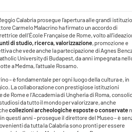
eggio Calabria prosegue l’apertura alle grandi istituzi
irettore Carmelo Malacrino ha firmato un accordo di
rettrice dell’École Française de Rome, volto all’ideazi
nti di studio, ricerca, valorizzazione
, promozione e
ttiva che vede anche la partecipazione di Agnes Benc
tholic University di Budapest, da anni impegnata nell
dotte a Medma, l’attuale Rosarno.
crino – è fondamentale per ogni luogo della cultura e, in
co. La collaborazione con prestigiose istituzioni
ise de Rome e l’Accademia di Ungheria di Roma, consoli
studiosi da tutto il mondo per valorizzare, anche
cche
collezioni archeologiche esposte o conservate
n
a in questi anni – prosegue il direttore del Museo – è sen
rovenienti da tutta la Calabria sono pronti per essere