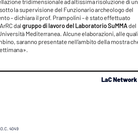
ellazione tridimensionale ad altissima risoluzione di u
, sotto la supervisione del Funzionario archeologo del
o – dichiara il prof. Prampolini – è stato effettuato
MArRC dal
gruppo di lavoro del Laboratorio SuMMA
del
niversità Mediterranea. Alcune elaborazioni, alle qual
mbino, saranno presentate nell’ambito della mostra ch
ettimana».
LaC Network
R.O.C. 4049