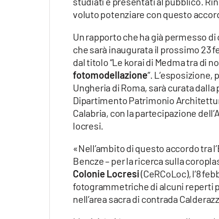
studiati e presentati al pubblico. Rin
Apple
voluto potenziare con questo accordo
Un rapporto che ha già permesso di c
che sarà inaugurata il prossimo 23 
Vai
dal titolo “Le korai di Medma tra di no
fotomodellazione
”. L’esposizione,
Ungheria di Roma, sarà curata dalla 
Dipartimento Patrimonio Architettur
Calabria, con la partecipazione dell’
locresi.
«Nell’ambito di questo accordo tra l
Bencze – per la ricerca sulla corop
Colonie Locresi
(CeRCoLoc), l’8 feb
fotogrammetriche di alcuni reperti pr
nell’area sacra di contrada Calderaz