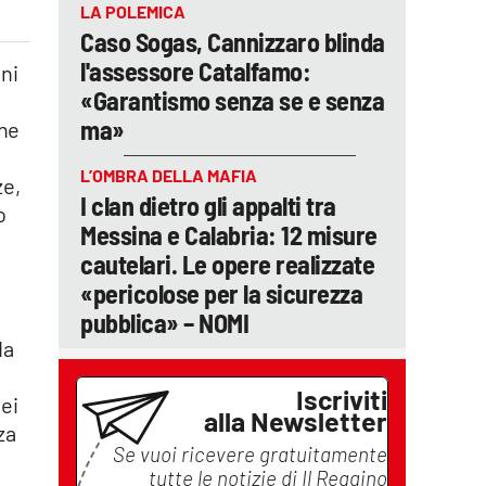
LA POLEMICA
Caso Sogas, Cannizzaro blinda
l'assessore Catalfamo:
oni
«Garantismo senza se e senza
ma»
one
L’OMBRA DELLA MAFIA
ze,
I clan dietro gli appalti tra
o
Messina e Calabria: 12 misure
cautelari. Le opere realizzate
«pericolose per la sicurezza
pubblica» – NOMI
da
Iscriviti
ei
alla Newsletter
za
Se vuoi ricevere gratuitamente
tutte le notizie di
Il Reggino