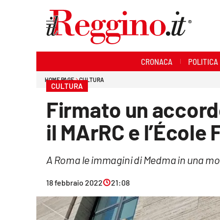
Sezioni
CRONACA
POLITICA
Cronaca
HOME PAGE
CULTURA
CULTURA
Politica
Firmato un accordo
Sanità
il MArRC e l’École
Ambiente
A Roma le immagini di Medma in una mo
Società
18 febbraio 2022
21:08
Cultura
Economia e lavoro