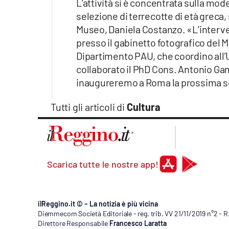
L’attività si è concentrata sulla mod
selezione di terrecotte di età greca
Museo, Daniela Costanzo. «L’intervent
presso il gabinetto fotografico del 
Dipartimento PAU, che coordino all’U
collaborato il PhD Cons. Antonio Ga
inaugureremo a Roma la prossima s
Tutti gli articoli di
Cultura
Scarica tutte le nostre app!
ilReggino.it © – La notizia è più vicina
Diemmecom Società Editoriale - reg. trib. VV 21/11/2019 n°2 - 
Direttore Responsabile
Francesco Laratta