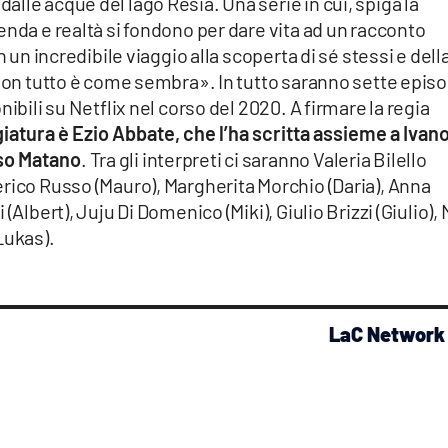
lle acque del lago Resia. Una serie in cui, spiga la
enda e realtà si fondono per dare vita ad un racconto
n un incredibile viaggio alla scoperta di sé stessi e dell
 non tutto è come sembra». In tutto saranno sette episo
ibili su Netflix nel corso del 2020. A firmare la regia
iatura è Ezio Abbate, che l’ha scritta assieme a Ivan
so Matano
. Tra gli interpreti ci saranno Valeria Bilello
rico Russo (Mauro), Margherita Morchio (Daria), Anna
(Albert), Juju Di Domenico (Miki), Giulio Brizzi (Giulio),
Lukas).
LaC Network