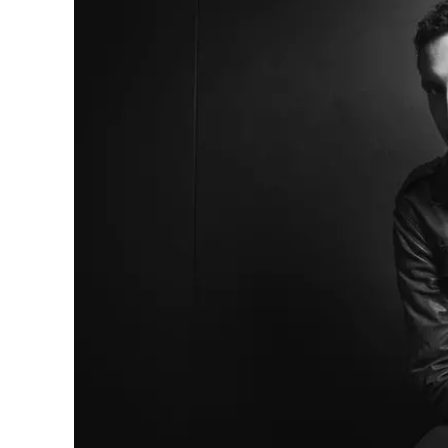
Eventi
Sport
Streaming
LaC TV
Lac Network
LaC OnAir
LaC
Network
lacplay.it
lactv.it