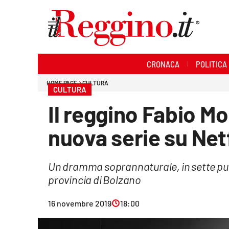
Sezioni
CRONACA
POLITICA
Cronaca
HOME PAGE
CULTURA
CULTURA
Politica
Il reggino Fabio Mo
Sanità
nuova serie su Net
Ambiente
Un dramma soprannaturale, in sette pun
Società
provincia di Bolzano
Cultura
16 novembre 2019
18:00
Economia e lavoro