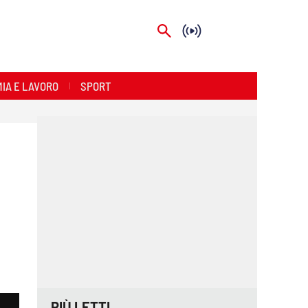
IA E LAVORO
SPORT
PIÙ LETTI