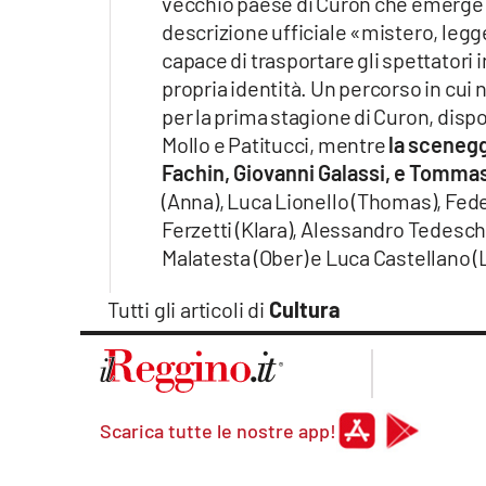
vecchio paese di Curon che emerge da
Apple
descrizione ufficiale «mistero, legg
capace di trasportare gli spettatori i
propria identità. Un percorso in cui
per la prima stagione di Curon, dispon
Vai
Mollo e Patitucci, mentre
la scenegg
Fachin, Giovanni Galassi, e Tomma
(Anna), Luca Lionello (Thomas), Fede
Ferzetti (Klara), Alessandro Tedeschi 
Malatesta (Ober) e Luca Castellano (
Tutti gli articoli di
Cultura
Scarica tutte le nostre app!