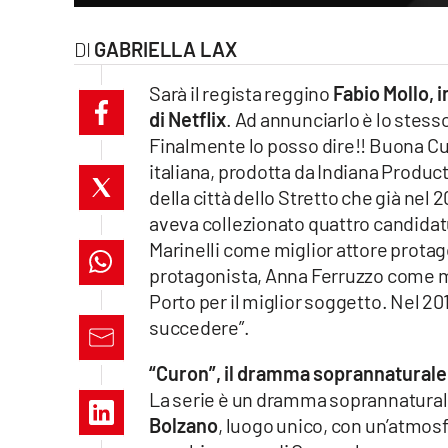
laconair.it
GABRIELLA LAX
lacitymag.it
Sarà il regista reggino
Fabio Mollo, 
di Netflix
. Ad annunciarlo è lo stess
ilreggino.it
Finalmente lo posso dire!! Buona Cur
italiana, prodotta da Indiana Produc
cosenzachannel.it
della città dello Stretto che già nel 
ilvibonese.it
aveva collezionato quattro candidatu
Marinelli come miglior attore prota
catanzarochannel.it
protagonista, Anna Ferruzzo come mi
Porto per il miglior soggetto. Nel 201
lacapitalenews.it
succedere”.
“Curon”, il dramma soprannaturale
App
La serie è un dramma soprannatura
Android
Bolzano
, luogo unico, con un’atmosf