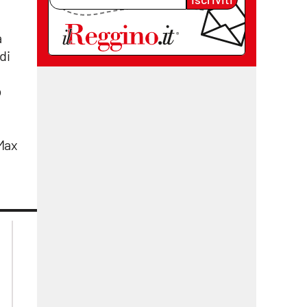
a
di
o
 Max
lacplay.it
lacitymag.it
lactv.it
lacapitalenews.it
laconair.it
cosenzachannel.it
ilvibonese.it
catanzarochannel.it