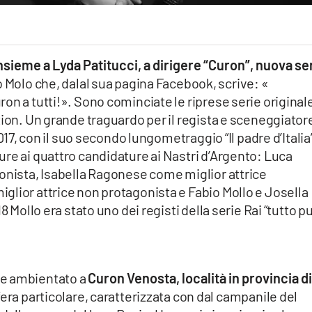
insieme a Lyda Patitucci, a dirigere “Curon”, nuova se
o Molo che, dalal sua pagina Facebook, scrive: «
on a tutti!». Sono cominciate le riprese serie original
tion. Un grande traguardo per il regista e sceneggiator
2017, con il suo secondo lungometraggio “Il padre d’Italia
re ai quattro candidature ai Nastri d’Argento: Luca
gonista, Isabella Ragonese come miglior attrice
glior attrice non protagonista e Fabio Mollo e Josella
8 Mollo era stato uno dei registi della serie Rai “tutto p
le ambientato a
Curon Venosta, località in provincia d
era particolare, caratterizzata con dal campanile del