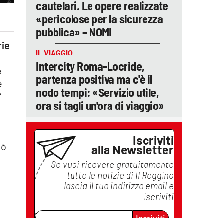
cautelari. Le opere realizzate
«pericolose per la sicurezza
pubblica» – NOMI
rie
IL VIAGGIO
Intercity Roma-Locride,
e
partenza positiva ma c'è il
e
nodo tempi: «Servizio utile,
”
ora si tagli un'ora di viaggio»
Iscriviti
uò
alla Newsletter
Se vuoi ricevere gratuitamente
tutte le notizie di
Il Reggino
lascia il tuo indirizzo email e
i
iscriviti
Iscriviti