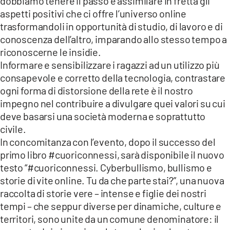
dobbiamo tenere il passo e assimilare in fretta gli
aspetti positivi che ci offre l’universo online
trasformandoli in opportunità di studio, di lavoro e di
conoscenza dell’altro, imparando allo stesso tempo a
riconoscerne le insidie.
Informare e sensibilizzare i ragazzi ad un utilizzo più
consapevole e corretto della tecnologia, contrastare
ogni forma di distorsione della rete è il nostro
impegno nel contribuire a divulgare quei valori su cui
deve basarsi una società moderna e soprattutto
civile.
In concomitanza con l’evento, dopo il successo del
primo libro #cuoriconnessi, sarà disponibile il nuovo
testo “#cuoriconnessi. Cyberbullismo, bullismo e
storie di vite online. Tu da che parte stai?”, una nuova
raccolta di storie vere – intense e figlie dei nostri
tempi – che seppur diverse per dinamiche, culture e
territori, sono unite da un comune denominatore: il