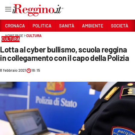
Vai
CRONACA
POLITICA
SANITÀ
AMBIENTE
SOCIETÀ
HOME PAGE
CULTURA
CULTURA
Sezioni
Lotta al cyber bullismo, scuola reggina
CRONACA
in collegamento con il capo della Polizia
POLITICA
8 febbraio 2021
16:15
SANITÀ
AMBIENTE
SOCIETÀ
CULTURA
ECONOMIA E LAVORO