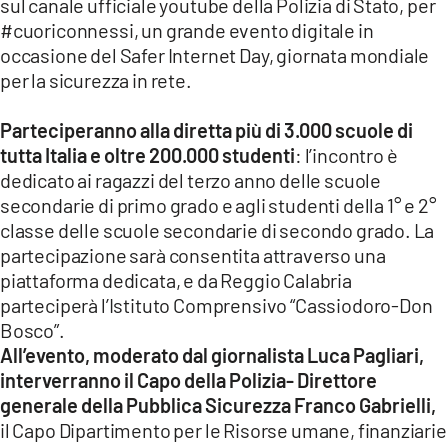
sul canale ufficiale youtube della Polizia di Stato, per
#cuoriconnessi, un grande evento digitale in
LACITYMAG.IT
occasione del Safer Internet Day, giornata mondiale
per la sicurezza in rete.
ILREGGINO.IT
COSENZACHANNEL.IT
Parteciperanno alla diretta più di 3.000 scuole di
tutta Italia e oltre 200.000 studenti
: l’incontro è
ILVIBONESE.IT
dedicato ai ragazzi del terzo anno delle scuole
secondarie di primo grado e agli studenti della 1° e 2°
CATANZAROCHANNEL.IT
classe delle scuole secondarie di secondo grado. La
LACAPITALENEWS.IT
partecipazione sarà consentita attraverso una
piattaforma dedicata, e da Reggio Calabria
parteciperà l’Istituto Comprensivo “Cassiodoro-Don
App
Bosco”.
ANDROID
All’evento, moderato dal giornalista Luca Pagliari,
interverranno il Capo della Polizia- Direttore
APPLE
generale della Pubblica Sicurezza Franco Gabrielli,
il Capo Dipartimento per le Risorse umane, finanziarie