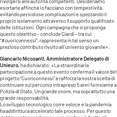
rivolgersi alle autorità competenti. Desideriamo
esortarle affinché lo facciano con tempestività,
evitando pericolose complicazioni e spezzando il
proprio isolamento attraverso il supporto qualificato
delle istituzioni. Ogni campagna che si proponga
questo obiettivo – conclude Ciardi – tra cui
“#cuoriconnessi”, rappresenta in tal senso un
prezioso contributo rivolto all’universo giovanile».
Giancarlo Nicosanti, Amministratore Delegato di
Unieuro,
ha dichiarato: «La straordinaria
partecipazione a questo evento conferma il valore del
progetto “Cuoriconnessi” e rafforza la nostra scelta di
continuare sul percorso intrapreso 5 anni fa insieme a
Polizia di Stato. Un grande onore, ma soprattutto una
grande responsabilità.
Lo sviluppo tecnologico corre veloce e la pandemia
ha addirittura accelerato tale processo. Per questo