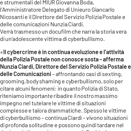
e strumentali del MIUR Giovanna Boda,
l’Amministratore Delegato di Unieuro Giancarlo
Nicosanti e il Direttore del Servizio Polizia Postale e
delle comunicazioni Nunzia Ciardi.
Verrà trasmesso un docufilm che narra la storia vera
di un’adolescente vittima di cyberbullismo.
«
Il cybercrime è in continua evoluzione e l’attività
della Polizia Postale non conosce sosta – afferma
Nunzia Ciardi, Direttore del Servizio Polizia Postale e
delle Comunicazioni
– affrontando casi di sexting,
grooming, body shaming e cyberbullismo, solo per
citare alcuni fenomeni: in quanto Polizia di Stato,
riteniamo importante ribadire il nostro massimo
impegno nel tutelare le vittime di situazioni
complesse e talora drammatiche. Spesso le vittime
di cyberbullismo – continua Ciardi – vivono situazioni
di profonda solitudine e possono quindi tardare nel