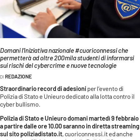
EVENTI
SPORT
Streaming
Domani l'iniziativa nazionale #cuoriconnessi che
LAC TV
permetterà ad oltre 200mila studenti di informarsi
LAC NETWORK
sui rischi del cybercrime e nuove tecnologie
REDAZIONE
LAC ONAIR
Straordinario record di adesioni
per l’evento di
LaC
Polizia di Stato e Unieuro dedicato alla lotta contro il
Network
cyber bullismo.
LACPLAY.IT
Polizia di Stato e Unieuro domani martedì 9 febbraio
LACTV.IT
a partire dalle ore 10.00 saranno in diretta streaming
sul sito poliziadistato.it
, cuoriconnessi.it ed anche
LACONAIR.IT