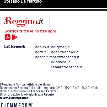
Scarica tutte le nostre app!
LaC Network
lacplay.it
lacitymag.it
lactv.it
lacapitalenews.it
laconair.it
cosenzachannel.it
ilvibonese.it
catanzarochannel.it
ilReggino.it © – La notizia è più vicina
Diemmecom Società Editoriale - reg. trib. VV 21/11/2019 n°2 - R.O.C. 4049
Direttore Responsabile
Francesco Laratta
Direttore Editoriale
Maria Grazia Falduto
www.diemmecom.it