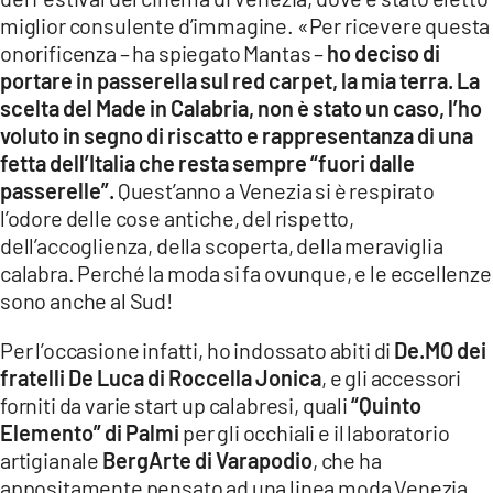
miglior consulente d’immagine. «Per ricevere questa
onorificenza – ha spiegato Mantas –
ho deciso di
portare in passerella sul red carpet, la mia terra. La
scelta del Made in Calabria, non è stato un caso, l’ho
voluto in segno di riscatto e rappresentanza di una
fetta dell’Italia che resta sempre “fuori dalle
passerelle”.
Quest’anno a Venezia si è respirato
l’odore delle cose antiche, del rispetto,
dell’accoglienza, della scoperta, della meraviglia
calabra. Perché la moda si fa ovunque, e le eccellenze
sono anche al Sud!
Per l’occasione infatti, ho indossato abiti di
De.MO dei
fratelli De Luca di Roccella Jonica
, e gli accessori
forniti da varie start up calabresi, quali
“Quinto
Elemento” di Palmi
per gli occhiali e il laboratorio
artigianale
BergArte di Varapodio
, che ha
appositamente pensato ad una linea moda Venezia,