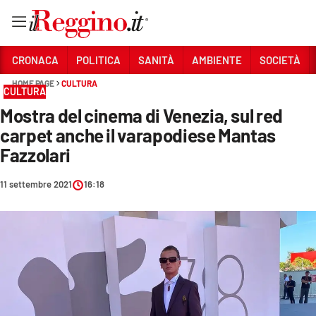
Vai
CRONACA
POLITICA
SANITÀ
AMBIENTE
SOCIETÀ
HOME PAGE
CULTURA
CULTURA
Sezioni
Mostra del cinema di Venezia, sul red
CRONACA
carpet anche il varapodiese Mantas
POLITICA
Fazzolari
SANITÀ
11 settembre 2021
16:18
AMBIENTE
SOCIETÀ
CULTURA
ECONOMIA E LAVORO