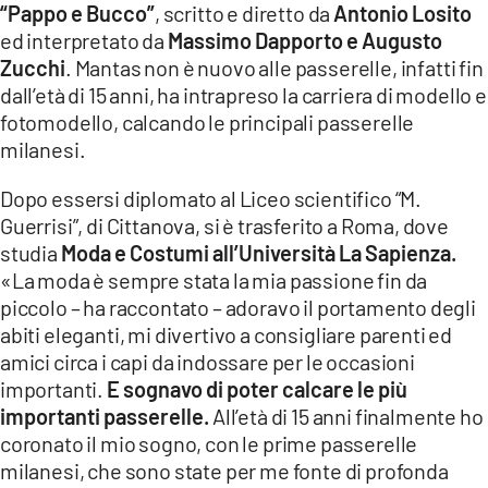
“Pappo e Bucco”
, scritto e diretto da
Antonio Losito
ed interpretato da
Massimo Dapporto e Augusto
LACITYMAG.IT
Zucchi
. Mantas non è nuovo alle passerelle, infatti fin
ILREGGINO.IT
dall’età di 15 anni, ha intrapreso la carriera di modello e
fotomodello, calcando le principali passerelle
COSENZACHANNEL.IT
milanesi.
ILVIBONESE.IT
Dopo essersi diplomato al Liceo scientifico “M.
Guerrisi”, di Cittanova, si è trasferito a Roma, dove
CATANZAROCHANNEL.IT
studia
Moda e Costumi all’Università La Sapienza.
LACAPITALENEWS.IT
«La moda è sempre stata la mia passione fin da
piccolo – ha raccontato – adoravo il portamento degli
abiti eleganti, mi divertivo a consigliare parenti ed
App
amici circa i capi da indossare per le occasioni
ANDROID
importanti.
E sognavo di poter calcare le più
importanti passerelle.
All’età di 15 anni finalmente ho
APPLE
coronato il mio sogno, con le prime passerelle
milanesi, che sono state per me fonte di profonda