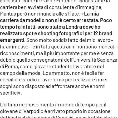
Mediaset, come il Grande Fratello». Nonostante la
carriera ben avviata di consulente d’immagine,
Mantas però non rinuncia alle sfilate. «
La mia
carriera da modello non si è certo arrestata. Poco
tempo fa infatti, sono stato a Londra dove ho
realizzato spot e shooting fotografici per 12 brand
emergenti.
Sono molto soddisfatto del mio lavoro –
ha ammesso – e in tutti questi anni non sono mancati i
riconoscimenti, ma il più importante per me è senza
dubbio quello consegnatomi dell’Università Sapienza
di Roma, come giovane studente lavoratore nel
campo della moda. Lo ammetto, non è facile far
conciliare studio e lavoro, ma per realizzare i miei
sogni sono disposto ad affrontare anche enormi
sacrifici».
L’ultimo riconoscimento in ordine di tempo per il
giovane di Varpodio è arrivato proprio in occasione
del Festival del cinema di Venezia, dove è stato eletto