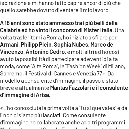
ispirazione e mi hanno fatto capire ancor di più che
quello sarebbe dovuto diventare il mio lavoro.
A 18 anni sono stato ammesso tra i più belli della
Calabria ed ho vinto il concorso di Mister Italia.
Una
volta trasferitomi a Roma, ho iniziato a sfilare per
Armani, Philipp Plein, Sophia Nubes, Marco de
Vincenzo, Antonino Cedro
, e molti altri ed ho così
avuto la possibilità di partecipare ad eventi di alta
moda, come “Alta Roma”, la “Fashion Week” di Milano,
Sanremo, il Festival di Cannes e Venezia 77». Da
modello a consulente d’immagine il passo è stato
breve e attualmente
Mantas Fazzolari è il consulente
d’immagine di Arisa.
«L’ho conosciuta la prima volta a “Tu si que vales” e da
lì non ci siamo più lasciati. Come consulente
d’immagine ho collaborato anche ad altri programmi