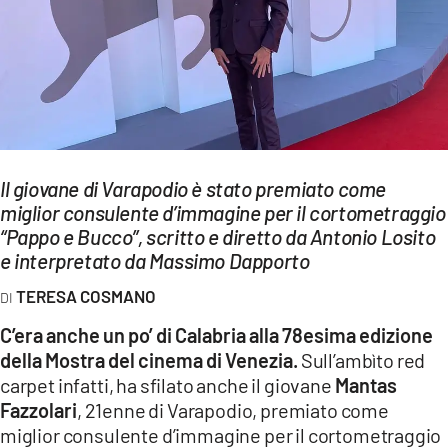
EVENTI
SPORT
Streaming
LAC TV
Il giovane di Varapodio è stato premiato come
LAC NETWORK
miglior consulente d’immagine per il cortometraggio
“Pappo e Bucco”, scritto e diretto da Antonio Losito
LAC ONAIR
e interpretato da Massimo Dapporto
TERESA COSMANO
LaC
Network
C’era anche un po’ di Calabria alla 78esima edizione
LACPLAY.IT
della Mostra del cinema di Venezia.
Sull’ambìto red
carpet infatti, ha sfilato anche il giovane
Mantas
LACTV.IT
Fazzolari
, 21enne di Varapodio, premiato come
miglior consulente d’immagine per il cortometraggio
LACONAIR.IT