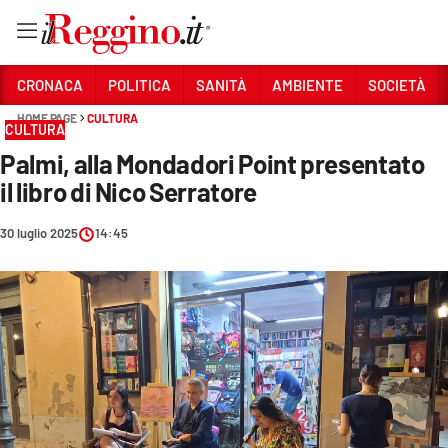
Vai
CRONACA
POLITICA
SANITÀ
AMBIENTE
SOCIETÀ
HOME PAGE
CULTURA
CULTURA
Sezioni
Palmi, alla Mondadori Point presentato
CRONACA
il libro di Nico Serratore
POLITICA
30 luglio 2025
14:45
SANITÀ
AMBIENTE
SOCIETÀ
CULTURA
ECONOMIA E LAVORO