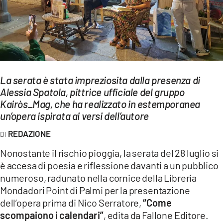
EVENTI
SPORT
Streaming
La serata è stata impreziosita dalla presenza di
LAC TV
Alessia Spatola, pittrice ufficiale del gruppo
LAC NETWORK
Kairòs_Mag, che ha realizzato in estemporanea
un’opera ispirata ai versi dell’autore
LAC ONAIR
REDAZIONE
LaC
Nonostante il rischio pioggia, la serata del 28 luglio si
Network
è accesa di poesia e riflessione davanti a un pubblico
LACPLAY.IT
numeroso, radunato nella cornice della Libreria
Mondadori Point di Palmi per la presentazione
LACTV.IT
dell’opera prima di Nico Serratore,
“Come
scompaiono i calendari”
, edita da Fallone Editore.
LACONAIR.IT