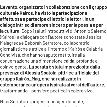
L’evento, organizzato in collaborazione con il gruppo
LACITYMAG.IT
culturale Kairòs, ha visto la partecipazione
affettuosa e partecipe di lettrici e lettori, in un
ILREGGINO.IT
dialogo intriso di amore sincero per la poesia e per
COSENZACHANNEL.IT
la cultura
. Dopo i saluti introduttivi di Antonio Salerno
(Kairòs), a dialogare con l’autore sono state Jessica
ILVIBONESE.IT
Malagreca e Deborah Serratore, collaboratrici
giornalistiche e attive all’interno di Kairòs e Calabria
CATANZAROCHANNEL.IT
Condivisa, che hanno saputo restituire alla
LACAPITALENEWS.IT
conversazione una dimensione calda, profonda e
coinvolgente.
La serata è stata impreziosita dalla
presenza di Alessia Spatola, pittrice ufficiale del
App
gruppo Kairòs_Mag, che ha realizzato in
ANDROID
estemporanea un’opera ispirata ai versi dell’autore
,
trasformando il pensiero poetico in colore vivo.
APPLE
Nico Serratore, project manager, docente,