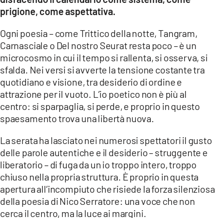
prigione, come aspettativa.
Ogni poesia – come Trittico della notte, Tangram,
Carnasciale o Del nostro Seurat resta poco – è un
microcosmo in cui il tempo si rallenta, si osserva, si
sfalda. Nei versi si avverte la tensione costante tra
quotidiano e visione, tra desiderio di ordine e
attrazione per il vuoto. L’io poetico non è più al
centro: si sparpaglia, si perde, e proprio in questo
spaesamento trova una libertà nuova.
La serata ha lasciato nei numerosi spettatori il gusto
delle parole autentiche e il desiderio – struggente e
liberatorio – di fuga da un io troppo intero, troppo
chiuso nella propria struttura. È proprio in questa
apertura all’incompiuto che risiede la forza silenziosa
della poesia di Nico Serratore: una voce che non
cerca il centro, ma la luce ai margini.