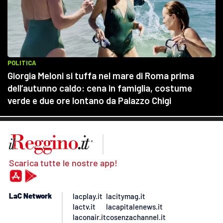
Scarica tutte le nostre app!
LaC Network
lacplay.it
lacitymag.it
lactv.it
lacapitalenews.it
laconair.it
cosenzachannel.it