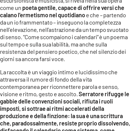
escursionista e musicista, si rivela nella sua opera
come un
poeta gentile, capace di offrire versi che
calano l’ermetismo nel quotidiano
e che – partendo
da un io frammentato – inseguono la completezza
nell’elevazione, nell’astrazione da un tempo svuotato
di senso. “Come scompaiono i calendari” è un poema
sul tempo e sulla sua labilità, ma anche sulla
resistenza del pensiero poetico, che nel silenzio dei
giorni sa ancora farsi voce.
La raccolta è un viaggio intimo e lucidissimo che
attraversa il rumore di fondo della vita
contemporanea per riconnettere parola e senso,
visione e ritmo, gesto e ascolto.
Serratore rifugge le
gabbie delle convenzioni sociali, rifiuta i ruoli
imposti, si sottrae ai ritmi accelerati della
produzione e della finzione: la sua è una scrittura
che, paradossalmente, resiste proprio dissolvendo,
disfacendo il calendario come sistema, come