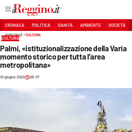
Vai
CRONACA
POLITICA
SANITÀ
AMBIENTE
SOCIETÀ
HOME PAGE
CULTURA
CULTURA
Sezioni
Palmi, «istituzionalizzazione della Varia
CRONACA
momento storico per tutta l’area
POLITICA
metropolitana»
SANITÀ
10 giugno 2022
09:37
AMBIENTE
SOCIETÀ
CULTURA
ECONOMIA E LAVORO