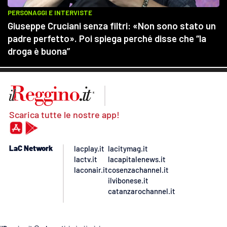
Scarica tutte le nostre app!
LaC Network
lacplay.it
lacitymag.it
lactv.it
lacapitalenews.it
laconair.it
cosenzachannel.it
ilvibonese.it
catanzarochannel.it