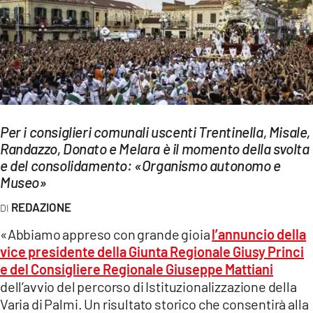
EVENTI
SPORT
Streaming
LAC TV
Per i consiglieri comunali uscenti Trentinella, Misale,
LAC NETWORK
Randazzo, Donato e Melara è il momento della svolta
e del consolidamento: «Organismo autonomo e
LAC ONAIR
Museo»
REDAZIONE
LaC
Network
«Abbiamo appreso con grande gioia
l’annuncio della
LACPLAY.IT
vice presidente della Giunta Regionale Giusy Princi
e del Consigliere Regionale Giuseppe Mattiani
LACTV.IT
dell’avvio del percorso di Istituzionalizzazione della
Varia di Palmi. Un risultato storico che consentirà alla
LACONAIR.IT