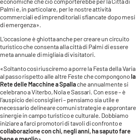
economiche che ciò comporterebbe per la Città di
Palmi e, in particolare, per le nostre attività
commerciali ed imprenditoriali sfiancate dopo mesi
di emergenza».
L’occasione è ghiotta anche per creare un circuito
turistico che consenta alla città di Palmi di essere
meta annuale di migliaia di visitatori.
«Soltanto così riusciremo a porre la Festa della Varia
al passo rispetto alle altre Feste che compongono
la
Rete delle Macchine a Spalla
che annualmente si
celebrano a Viterbo, Nola e Sassari. Con esse – è
l’auspicio dei consiglieri – pensiamo sia utile e
necessario delineare comuni strategie e approntare
sinergie in campo turistico e culturale. Dobbiamo
iniziare a farci promotori di tavoli di confronto e
collaborazione con chi, negli anni, ha saputo fare
bene e meglio
».