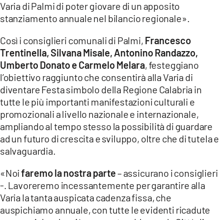
Varia di Palmi di poter giovare di un apposito
stanziamento annuale nel bilancio regionale».
LACITYMAG.IT
ILREGGINO.IT
Così i consiglieri comunali di Palmi,
Francesco
Trentinella, Silvana Misale, Antonino Randazzo,
COSENZACHANNEL.IT
Umberto Donato e Carmelo Melara
, festeggiano
l’obiettivo raggiunto che consentirà alla Varia di
ILVIBONESE.IT
diventare Festa simbolo della Regione Calabria in
tutte le più importanti manifestazioni culturali e
CATANZAROCHANNEL.IT
promozionali a livello nazionale e internazionale,
LACAPITALENEWS.IT
ampliando al tempo stesso la possibilità di guardare
ad un futuro di crescita e sviluppo, oltre che di tutela e
salvaguardia.
App
ANDROID
«Noi
faremo la nostra parte
– assicurano i consiglieri
-. Lavoreremo incessantemente per garantire alla
APPLE
Varia la tanta auspicata cadenza fissa, che
auspichiamo annuale, con tutte le evidenti ricadute