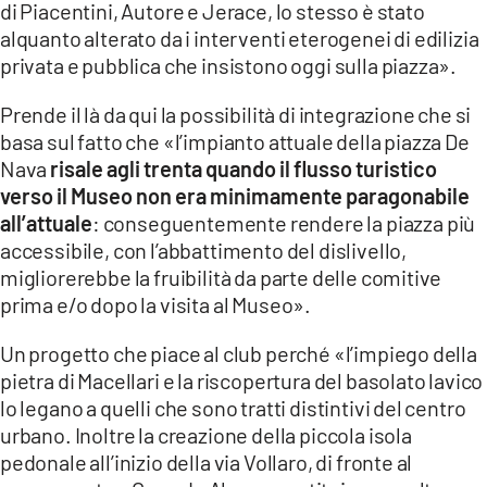
di Piacentini, Autore e Jerace, lo stesso è stato
alquanto alterato da i interventi eterogenei di edilizia
LACITYMAG.IT
privata e pubblica che insistono oggi sulla piazza».
ILREGGINO.IT
Prende il là da qui la possibilità di integrazione che si
COSENZACHANNEL.IT
basa sul fatto che «l’impianto attuale della piazza De
Nava
risale agli trenta quando il flusso turistico
ILVIBONESE.IT
verso il Museo non era minimamente paragonabile
all’attuale
: conseguentemente rendere la piazza più
CATANZAROCHANNEL.IT
accessibile, con l’abbattimento del dislivello,
LACAPITALENEWS.IT
migliorerebbe la fruibilità da parte delle comitive
prima e/o dopo la visita al Museo».
App
Un progetto che piace al club perché «l’impiego della
ANDROID
pietra di Macellari e la riscopertura del basolato lavico
lo legano a quelli che sono tratti distintivi del centro
APPLE
urbano. Inoltre la creazione della piccola isola
pedonale all’inizio della via Vollaro, di fronte al