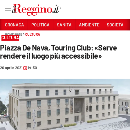
Vai
CRONACA
POLITICA
SANITÀ
AMBIENTE
SOCIETÀ
HOME PAGE
CULTURA
CULTURA
Sezioni
Piazza De Nava, Touring Club: «Serve
CRONACA
rendere il luogo più accessibile»
POLITICA
20 aprile 2021
14:30
SANITÀ
AMBIENTE
SOCIETÀ
CULTURA
ECONOMIA E LAVORO