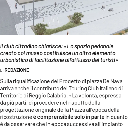
EVENTI
SPORT
Streaming
Il club cittadino chiarisce: «Lo spazio pedonale
LAC TV
creato col museo costituisce un altro elemento
LAC NETWORK
urbanistico di facilitazione all’afflusso dei turisti»
REDAZIONE
LAC ONAIR
Sulla riqualificazione del Progetto di piazza De Nava
LaC
arriva anche il contributo del Touring Club Italiano di
Network
Territorio di Reggio Calabria. «La volontà, espressa
LACPLAY.IT
da più parti, di procedere nel rispetto della
progettazione originale della Piazza all’epoca della
LACTV.IT
ricostruzione
è comprensibile solo in parte
in quanto
è da osservare che in epoca successiva all’impianto
LACONAIR.IT