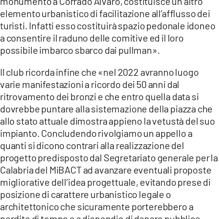
monumento a Corrado Alvaro, costituisce un altro
elemento urbanistico di facilitazione all’afflusso dei
turisti. Infatti esso costituirà spazio pedonale idoneo
a consentire il raduno delle comitive ed il loro
possibile imbarco sbarco dai pullman».
Il club ricorda infine che «nel 2022 avranno luogo
varie manifestazioni a ricordo dei 50 anni dal
ritrovamento dei bronzi e che entro quella data si
dovrebbe puntare alla sistemazione della piazza che
allo stato attuale dimostra appieno la vetustà del suo
impianto. Concludendo rivolgiamo un appello a
quanti si dicono contrari alla realizzazione del
progetto predisposto dal Segretariato generale per la
Calabria del MiBACT ad avanzare eventuali proposte
migliorative dell’idea progettuale, evitando prese di
posizione di carattere urbanistico legale o
architettonico che sicuramente porterebbero a
perdite di tempo e a dispendio di danaro pubblico.