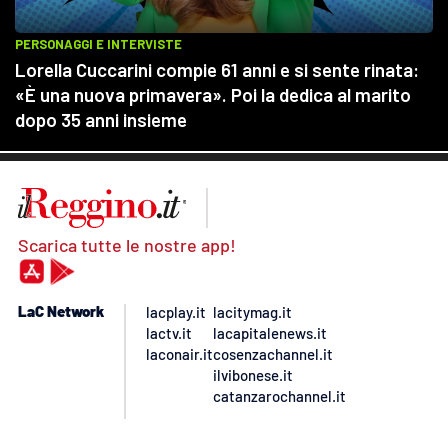
Scarica tutte le nostre app!
LaC Network
lacplay.it
lacitymag.it
lactv.it
lacapitalenews.it
laconair.it
cosenzachannel.it
ilvibonese.it
catanzarochannel.it