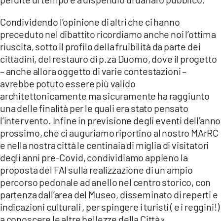
Condividendo l’opinione di altri che ci hanno
preceduto nel dibattito ricordiamo anche noi l’ottima
riuscita, sotto il profilo della fruibilità da parte dei
cittadini, del restauro di p.za Duomo, dove il progetto
– anche allora oggetto di varie contestazioni –
avrebbe potuto essere più valido
architettonicamente ma sicuramente ha raggiunto
una delle finalità per le quali era stato pensato
l’intervento. Infine in previsione degli eventi dell’anno
prossimo, che ci auguriamo riportino al nostro MArRC
e nella nostra città le centinaia di miglia di visitatori
degli anni pre-Covid, condividiamo appieno la
proposta del FAI sulla realizzazione di un ampio
percorso pedonale ad anello nel centro storico, con
partenza dall’area del Museo, disseminato di reperti e
indicazioni culturali , per spingere i turisti ( e i reggini!)
a conoscere le altre bellezze della Città».