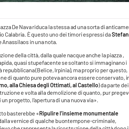
 Piazza De Nava riduca la stessa ad una sorta di anticame
o Calabria. È questo uno dei timori espressi da
Stefan
e Anassilaos in una nota.
uzione della città, dalla quale nacque anche la piazza ,
rapida, quasi stupefacente se soltanto si immaginano i
tà repubblicana (Belice, Irpinia), ma proprio per questo,
ione di quanto pure poteva ancora essere conservato, i
, alla Chiesa degli Ottimati, al Castello
) da parte dei
ostruzione e volta alla demolizione di quanto, pur prege
 un progetto, l’apertura di una nuova via».
tto basterebbe «
Ripulire l’insieme monumentale
 dalla vernice di qualche buontempone-criminale,
ilievo che rappresenta la ricostruzione della città dopo i