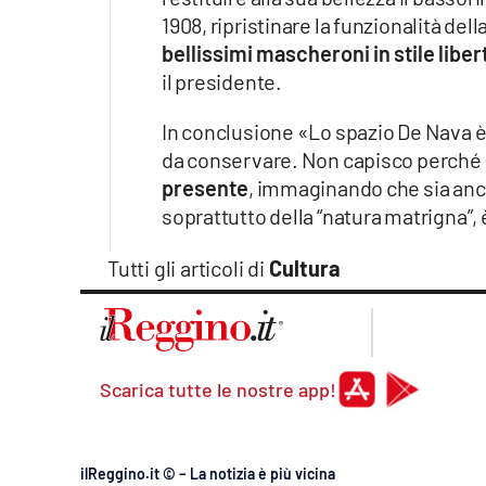
Apple
1908, ripristinare la funzionalità de
bellissimi mascheroni in stile liber
il presidente.
Vai
In conclusione «Lo spazio De Nava è
da conservare. Non capisco perché 
presente
, immaginando che sia anch
soprattutto della “natura matrigna”, 
Tutti gli articoli di
Cultura
Scarica tutte le nostre app!
ilReggino.it © – La notizia è più vicina