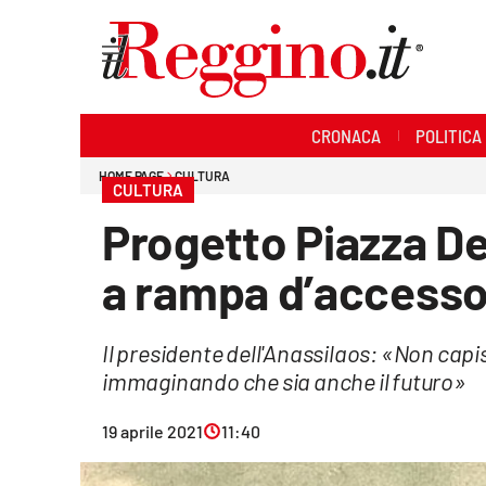
Sezioni
CRONACA
POLITICA
Cronaca
HOME PAGE
CULTURA
CULTURA
Politica
Progetto Piazza De
Sanità
a rampa d’access
Ambiente
Il presidente dell'Anassilaos: «Non cap
Società
immaginando che sia anche il futuro»
Cultura
19 aprile 2021
11:40
Economia e lavoro