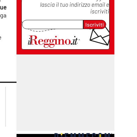
lascia il tuo indirizzo email e
due
iscriviti
ega
Iscriviti
e
lacplay.it
lacitymag.it
lactv.it
lacapitalenews.it
laconair.it
cosenzachannel.it
ilvibonese.it
catanzarochannel.it