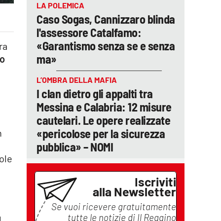
LA POLEMICA
Caso Sogas, Cannizzaro blinda
l'assessore Catalfamo:
«Garantismo senza se e senza
ra
ma»
o
L’OMBRA DELLA MAFIA
I clan dietro gli appalti tra
Messina e Calabria: 12 misure
cautelari. Le opere realizzate
«pericolose per la sicurezza
n
pubblica» – NOMI
vole
Iscriviti
alla Newsletter
Se vuoi ricevere gratuitamente
tutte le notizie di
Il Reggino
l