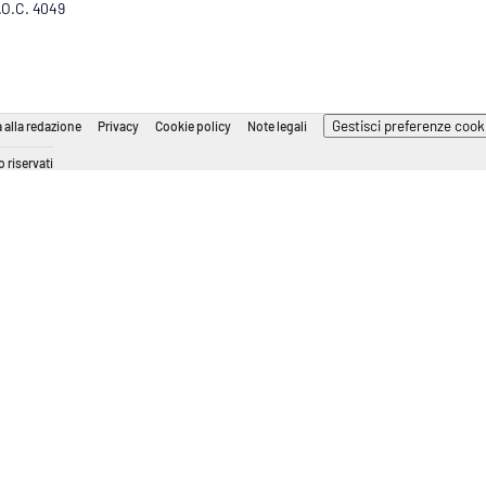
R.O.C. 4049
Gestisci preferenze cook
 alla redazione
Privacy
Cookie policy
Note legali
 riservati