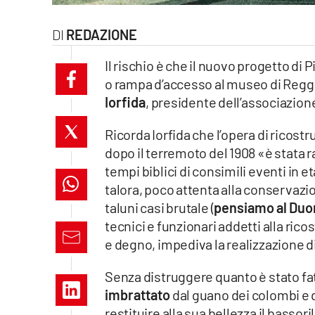
laconair.it
REDAZIONE
lacitymag.it
Il rischio è che il nuovo progetto di
o rampa d’accesso al museo di Reggi
ilreggino.it
Iorfida
, presidente dell’associazion
cosenzachannel.it
Ricorda Iorfida che l’opera di ricostr
dopo il terremoto del 1908 «è stata 
ilvibonese.it
tempi biblici di consimili eventi in e
catanzarochannel.it
talora, poco attenta alla conservaz
taluni casi brutale (
pensiamo al Duomo
lacapitalenews.it
tecnici e funzionari addetti alla ric
e degno, impediva la realizzazione di
App
Senza distruggere quanto è stato fa
Android
imbrattato
dal guano dei colombi e
restituire alla sua bellezza il bassor