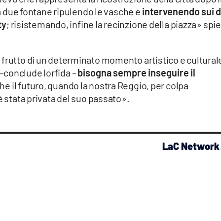
lla due fontane ripulendo le vasche e
intervenendo sui 
ty
; risistemando, infine la recinzione della piazza» spi
 frutto di un determinato momento artistico e cultural
–conclude Iorfida –
bisogna sempre inseguire il
e il futuro, quando la nostra Reggio, per colpa
è stata privata del suo passato».
LaC Network