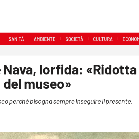
SANITÀ
AMBIENTE
SOCIETÀ
CULTURA
ECONOM
 Nava, Iorfida: «Ridotta
o del museo»
isco perché bisogna sempre inseguire il presente,