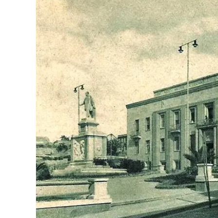
Eventi
Sport
Streaming
LaC TV
Lac Network
LaC OnAir
LaC
Network
lacplay.it
lactv.it