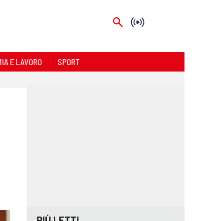
IA E LAVORO
SPORT
PIÙ LETTI