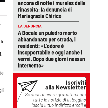
ancora di notte i murales della
rinascita: la denuncia di
Mariagrazia Chirico
,
LA DENUNCIA
e
A Bocale un puledro morto
abbandonato per strada, i
di
residenti: «L'odore è
insopportabile e oggi anche i
1
.
vermi. Dopo due giorni nessun
intervento»
l
te
Iscriviti
alla Newsletter
li
Se vuoi ricevere gratuitamente
tutte le notizie di
Il Reggino
lascia il tuo indirizzo email e