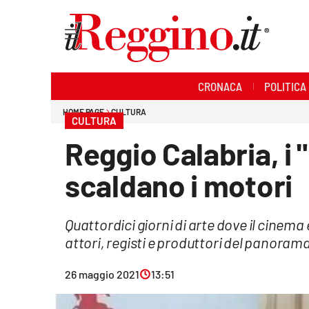
Sezioni
CRONACA
POLITICA
Cronaca
HOME PAGE
CULTURA
CULTURA
Politica
Reggio Calabria, i "
Sanità
scaldano i motori
Ambiente
Quattordici giorni di arte dove il cinema 
Società
attori, registi e produttori del panoram
Cultura
26 maggio 2021
13:51
Economia e lavoro