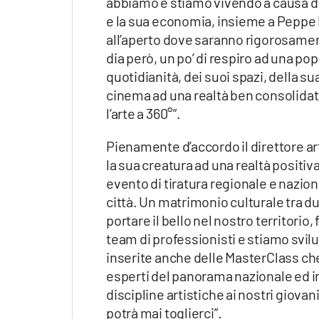
abbiamo e stiamo vivendo a causa d
Apple
e la sua economia, insieme a Peppe 
all’aperto dove saranno rigorosamen
dia però, un po’ di respiro ad una po
quotidianità, dei suoi spazi, della sua
Vai
cinema ad una realtà ben consolidata s
l’arte a 360°”.
Pienamente d’accordo il direttore art
la sua creatura ad una realtà positiv
evento di tiratura regionale e naziona
città. Un matrimonio culturale tra d
portare il bello nel nostro territorio,
team di professionisti e stiamo svi
inserite anche delle MasterClass che
esperti del panorama nazionale ed int
discipline artistiche ai nostri giova
potrà mai toglierci”.