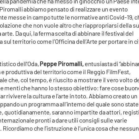
ella pandemia che ha messo in ginocchio un Paese int
Piromalli abbiamo pensato di realizzare un evento
te messe in campo tutte le normative anti Covid-19, c
polazione che non vuole altro che riappropriarsi della s
 arte. Da qui, la ferma scelta di abbinare il festival del
ul territorio come l’Officina dell’Arte per portare in ci
istico dell’Oda,
Peppe Piromalli,
entusiasta di “abbina
a e produttiva del territorio come il Reggio FilmFest,
le che, col tempo, è riuscito a mostrare il vero volto de
ue menti che hanno lo stesso obiettivo: fare cose buon
 far rivivere la cultura e l’arte in toto. Abbiamo creato un
luppando un programma all’interno del quale sono state
, quotidianamente, saranno impartite da attori, registi
ernazionale pronti a dare utili consigli sulle varie
ni. Ricordiamo che l’istruzione è l’unica cosa che nessu