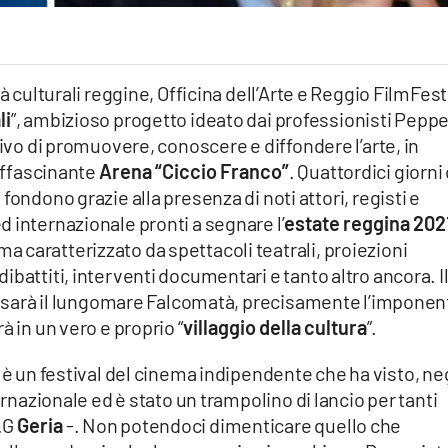
à culturali reggine, Officina dell’Arte e Reggio FilmFest
li
”, ambizioso progetto ideato dai professionisti Pepp
tivo di promuovere, conoscere e diffondere l’arte, in
affascinante
Arena “Ciccio Franco”
. Quattordici giorni 
 fondono grazie alla presenza di noti attori, registi e
 internazionale pronti a segnare l’
estate reggina 202
 caratterizzato da spettacoli teatrali, proiezioni
battiti, interventi documentari e tanto altro ancora. I
i” sarà il lungomare Falcomatà, precisamente l’imponen
à in un vero e proprio “
villaggio della cultura
”.
è un festival del cinema indipendente che ha visto, neg
ernazionale ed è stato un trampolino di lancio per tanti
D.G
Geria
-. Non potendoci dimenticare quello che