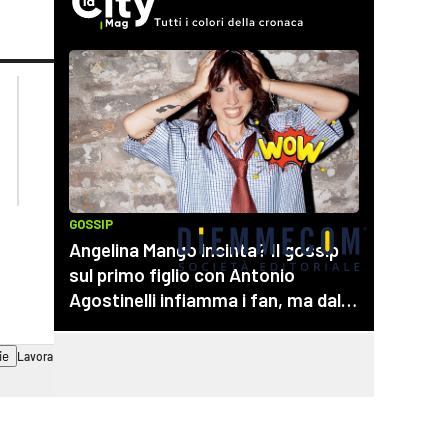
lacplay.it
lacitymag.it
lactv.it
lacapitalenews.it
laconair.it
cosenzachannel.it
ilvibonese.it
catanzarochannel.it
ie
Lavora con noi