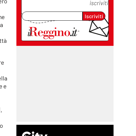
ero
iscriviti
Iscriviti
he
ua
ttà
re
lla
e e
,
no