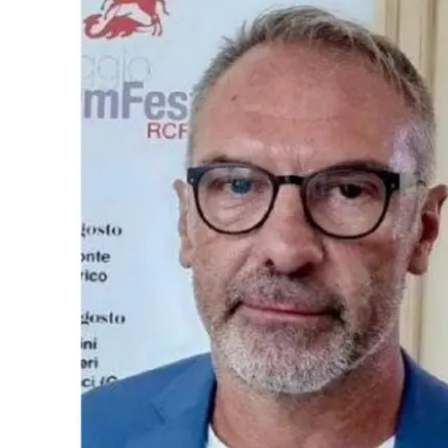
Eventi
Sport
Streaming
LaC TV
Lac Network
LaC OnAir
LaC
Network
lacplay.it
lactv.it