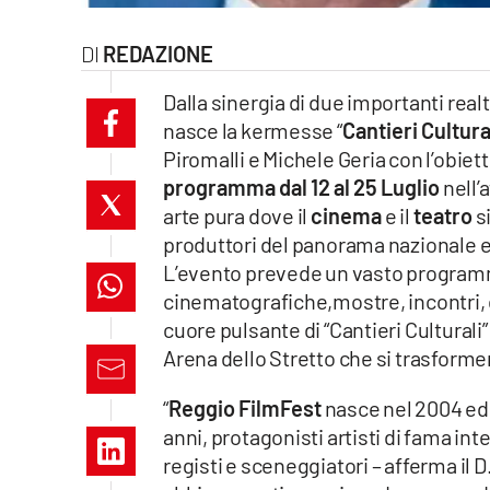
laconair.it
REDAZIONE
lacitymag.it
Dalla sinergia di due importanti realt
nasce la kermesse “
Cantieri Cultura
ilreggino.it
Piromalli e Michele Geria con l’obiet
programma dal 12 al 25 Luglio
nell’
cosenzachannel.it
arte pura dove il
cinema
e il
teatro
si
ilvibonese.it
produttori del panorama nazionale ed
L’evento prevede un vasto programma
catanzarochannel.it
cinematografiche,mostre, incontri, di
cuore pulsante di “Cantieri Cultural
lacapitalenews.it
Arena dello Stretto che si trasformer
“
Reggio FilmFest
nasce nel 2004 ed 
App
anni, protagonisti artisti di fama int
Android
registi e sceneggiatori – afferma il 