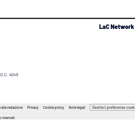
LaC Network
R.O.C. 4049
Gestisci preferenze cook
 alla redazione
Privacy
Cookie policy
Note legali
 riservati