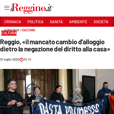
Vai
CRONACA
POLITICA
SANITÀ
AMBIENTE
SOCIETÀ
HOME PAGE
CULTURA
CULTURA
Sezioni
Reggio, «il mancato cambio d'alloggio
CRONACA
dietro la negazione del diritto alla casa»
POLITICA
31 luglio 2020
12:14
SANITÀ
AMBIENTE
SOCIETÀ
CULTURA
ECONOMIA E LAVORO