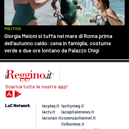
Scarica tutte le nostre app!
LaC Network
lacplay.it
lacitymag.it
lactv.it
lacapitalenews.it
laconair.it
cosenzachannel.it
ilvibonese.it