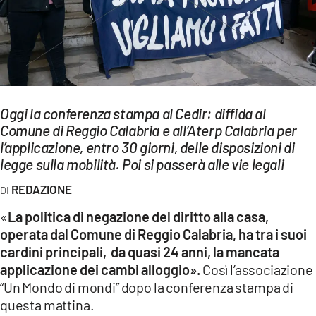
EVENTI
SPORT
Streaming
Oggi la conferenza stampa al Cedir: diffida al
LAC TV
Comune di Reggio Calabria e all’Aterp Calabria per
LAC NETWORK
l’applicazione, entro 30 giorni, delle disposizioni di
legge sulla mobilità. Poi si passerà alle vie legali
LAC ONAIR
REDAZIONE
LaC
«
La politica di negazione del diritto alla casa,
Network
operata dal Comune di Reggio Calabria, ha tra i suoi
LACPLAY.IT
cardini principali, da quasi 24 anni, la mancata
applicazione dei cambi alloggio».
Così l’associazione
LACTV.IT
“Un Mondo di mondi” dopo la conferenza stampa di
questa mattina.
LACONAIR.IT