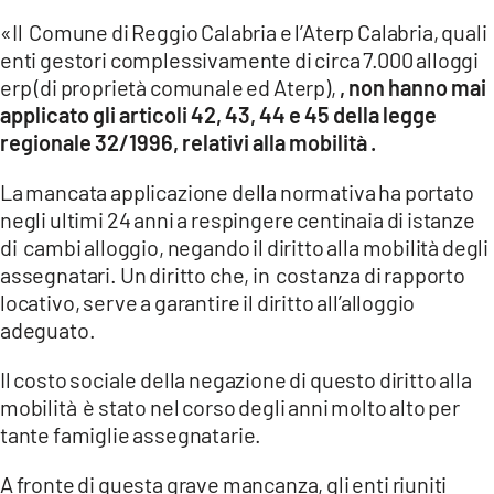
«Il Comune di Reggio Calabria e l’Aterp Calabria, quali
LACITYMAG.IT
enti gestori complessivamente di circa 7.000 alloggi
erp (di proprietà comunale ed Aterp),
, non hanno mai
ILREGGINO.IT
applicato gli articoli 42, 43, 44 e 45 della legge
COSENZACHANNEL.IT
regionale 32/1996, relativi alla mobilità .
ILVIBONESE.IT
La mancata applicazione della normativa ha portato
negli ultimi 24 anni a respingere centinaia di istanze
CATANZAROCHANNEL.IT
di cambi alloggio, negando il diritto alla mobilità degli
assegnatari. Un diritto che, in costanza di rapporto
LACAPITALENEWS.IT
locativo, serve a garantire il diritto all’alloggio
adeguato.
App
Il costo sociale della negazione di questo diritto alla
ANDROID
mobilità è stato nel corso degli anni molto alto per
APPLE
tante famiglie assegnatarie.
A fronte di questa grave mancanza, gli enti riuniti