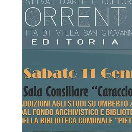
Eventi
Sport
Streaming
LaC TV
Lac Network
LaC OnAir
LaC
Network
lacplay.it
lactv.it