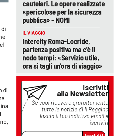
cautelari. Le opere realizzate
«pericolose per la sicurezza
pubblica» – NOMI
 di
IL VIAGGIO
une
Intercity Roma-Locride,
el
partenza positiva ma c'è il
nodo tempi: «Servizio utile,
ora si tagli un'ora di viaggio»
Iscriviti
o di
alla Newsletter
na
Se vuoi ricevere gratuitamente
gina
tutte le notizie di
Il Reggino
l
lascia il tuo indirizzo email e
ino,
iscriviti
Iscriviti