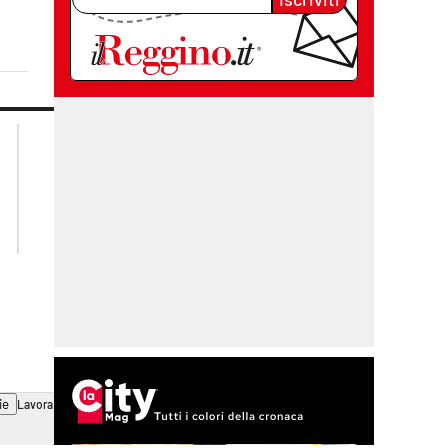
lacplay.it
lacitymag.it
lactv.it
lacapitalenews.it
laconair.it
cosenzachannel.it
ilvibonese.it
catanzarochannel.it
ie
Lavora con noi