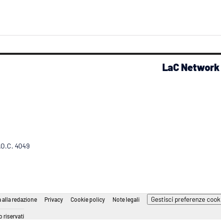
LaC Network
R.O.C. 4049
Gestisci preferenze cook
 alla redazione
Privacy
Cookie policy
Note legali
 riservati