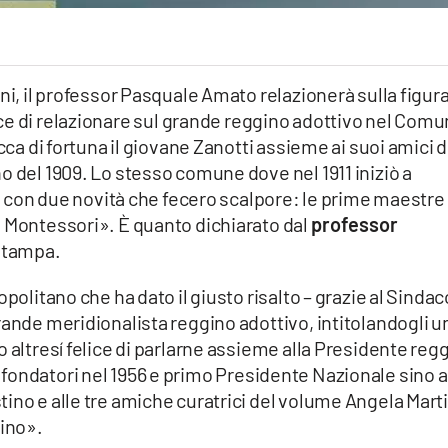
ni, il professor Pasquale Amato relazionerà sulla figura
ice di relazionare sul grande reggino adottivo nel Com
cca di fortuna il giovane Zanotti assieme ai suoi amici d
o del 1909. Lo stesso comune dove nel 1911 iniziò a
IMI con due novità che fecero scalpore: le prime maestre
o Montessori». È quanto dichiarato dal
professor
stampa.
politano che ha dato il giusto risalto – grazie al Sindac
rande meridionalista reggino adottivo, intitolandogli u
 altresí felice di parlarne assieme alla Presidente reg
ra i fondatori nel 1956 e primo Presidente Nazionale sino a
ino e alle tre amiche curatrici del volume Angela Mart
lino».