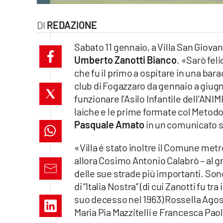
laconair.it
REDAZIONE
lacitymag.it
Sabato 11 gennaio, a Villa San Giovan
Umberto Zanotti Bianco
. «Sarò fel
ilreggino.it
che fu il primo a ospitare in una bara
cosenzachannel.it
club di Fogazzaro da gennaio a giugn
funzionare l’Asilo Infantile dell’AN
ilvibonese.it
laiche e le prime formate col Metod
Pasquale Amato
in un comunicato 
catanzarochannel.it
«Villa é stato inoltre il Comune metro
lacapitalenews.it
allora Cosimo Antonio Calabrò – al g
delle sue strade più importanti. Sono
di “Italia Nostra” (di cui Zanotti fu t
App
suo decesso nel 1963) Rossella Agost
Android
Maria Pia Mazzitelli e Francesca Pao