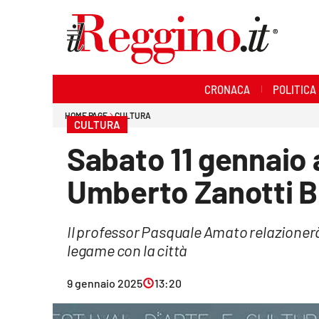
Sezioni
CRONACA
POLITICA
Cronaca
HOME PAGE
CULTURA
CULTURA
Politica
Sabato 11 gennaio 
Sanità
Umberto Zanotti B
Ambiente
Il professor Pasquale Amato relazionerà 
Società
legame con la città
Cultura
9 gennaio 2025
13:20
Economia e lavoro