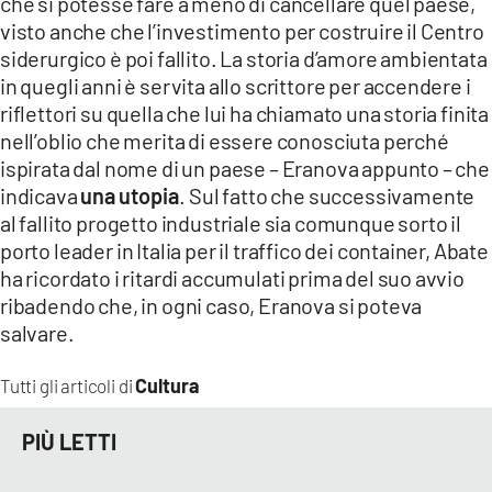
che si potesse fare a meno di cancellare quel paese,
visto anche che l’investimento per costruire il Centro
siderurgico è poi fallito. La storia d’amore ambientata
in quegli anni è servita allo scrittore per accendere i
riflettori su quella che lui ha chiamato una storia finita
nell’oblio che merita di essere conosciuta perché
ispirata dal nome di un paese – Eranova appunto – che
indicava
una utopia
. Sul fatto che successivamente
al fallito progetto industriale sia comunque sorto il
porto leader in Italia per il traffico dei container, Abate
ha ricordato i ritardi accumulati prima del suo avvio
ribadendo che, in ogni caso, Eranova si poteva
salvare.
Cultura
Tutti gli articoli di
PIÙ LETTI