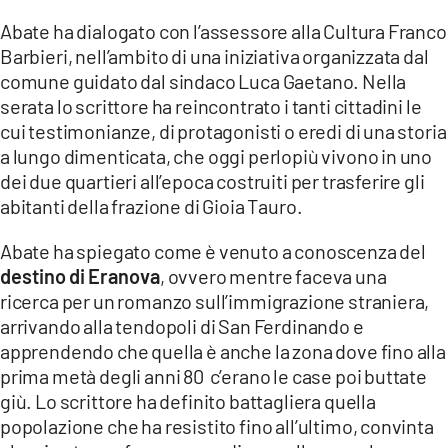
Abate ha dialogato con l’assessore alla Cultura Franco
LACITYMAG.IT
Barbieri, nell’ambito di una iniziativa organizzata dal
ILREGGINO.IT
comune guidato dal sindaco Luca Gaetano. Nella
serata lo scrittore ha reincontrato i tanti cittadini le
COSENZACHANNEL.IT
cui testimonianze, di protagonisti o eredi di una storia
a lungo dimenticata, che oggi perlopiù vivono in uno
ILVIBONESE.IT
dei due quartieri all’epoca costruiti per trasferire gli
abitanti della frazione di Gioia Tauro.
CATANZAROCHANNEL.IT
Abate ha spiegato come è venuto a conoscenza del
LACAPITALENEWS.IT
destino di Eranova
, ovvero mentre faceva una
ricerca per un romanzo sull’immigrazione straniera,
App
arrivando alla tendopoli di San Ferdinando e
ANDROID
apprendendo che quella è anche la zona dove fino alla
prima metà degli anni 80 c’erano le case poi buttate
APPLE
giù. Lo scrittore ha definito battagliera quella
popolazione che ha resistito fino all’ultimo, convinta