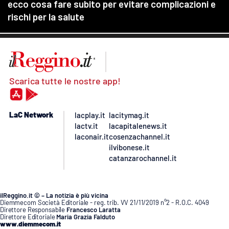
Scarica tutte le nostre app!
LaC Network
lacplay.it
lacitymag.it
lactv.it
lacapitalenews.it
laconair.it
cosenzachannel.it
ilvibonese.it
catanzarochannel.it
ilReggino.it © – La notizia è più vicina
Diemmecom Società Editoriale - reg. trib. VV 21/11/2019 n°2 - R.O.C. 4049
Direttore Responsabile
Francesco Laratta
Direttore Editoriale
Maria Grazia Falduto
www.diemmecom.it