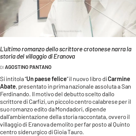
EVENTI
SPORT
Streaming
L'ultimo romanzo dello scrittore crotonese narra la
LAC TV
storia del villaggio di Eranova
LAC NETWORK
AGOSTINO PANTANO
LAC ONAIR
Si intitola “
Un paese felice
” il nuovo libro di
Carmine
Abate
, presentato in prima nazionale assoluta a San
LaC
Ferdinando. Il motivo del debutto scelto dallo
Network
scrittore di Carfizi, un piccolo centro calabrese per il
LACPLAY.IT
suo romanzo edito da Mondadori, dipende
dall’ambientazione della storia raccontata, ovvero il
LACTV.IT
villaggio di Eranova demolito per far posto al Quinto
centro siderurgico di Gioia Tauro.
LACONAIR.IT