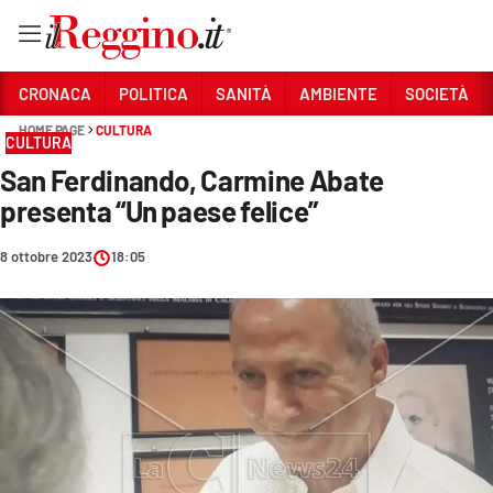
Vai
CRONACA
POLITICA
SANITÀ
AMBIENTE
SOCIETÀ
HOME PAGE
CULTURA
CULTURA
Sezioni
San Ferdinando, Carmine Abate
CRONACA
presenta “Un paese felice”
POLITICA
8 ottobre 2023
18:05
SANITÀ
AMBIENTE
SOCIETÀ
CULTURA
ECONOMIA E LAVORO