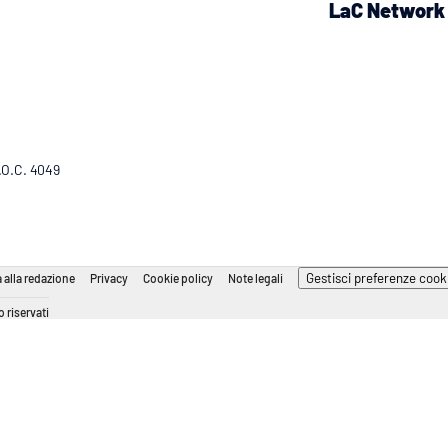
LaC Network
R.O.C. 4049
Gestisci preferenze cook
 alla redazione
Privacy
Cookie policy
Note legali
 riservati