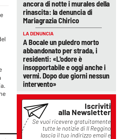
ancora di notte i murales della
rinascita: la denuncia di
he
Mariagrazia Chirico
LA DENUNCIA
del
A Bocale un puledro morto
abbandonato per strada, i
residenti: «L'odore è
insopportabile e oggi anche i
e
vermi. Dopo due giorni nessun
a
intervento»
ia.
nne
Iscriviti
alla Newsletter
Se vuoi ricevere gratuitamente
tutte le notizie di
Il Reggino
lascia il tuo indirizzo email e