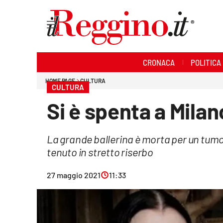
Sezioni
CRONACA
POLITICA
Cronaca
HOME PAGE
CULTURA
CULTURA
Politica
Si è spenta a Milano
Sanità
La grande ballerina è morta per un tumo
Ambiente
tenuto in stretto riserbo
Società
27 maggio 2021
11:33
Cultura
Economia e lavoro