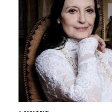
Eventi
Sport
Streaming
LaC TV
Lac Network
LaC OnAir
LaC
Network
lacplay.it
lactv.it