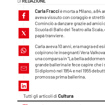
REDAZIONE
laconair.it
Carla Fracci
è morta a Milano, a 84 a
aveva vissuto con coraggio e strettis
lacitymag.it
Cominciò a danzare grazie ad amici di
ilreggino.it
Scuola di Ballo del Teatro alla Scala
papà tranviere.
cosenzachannel.it
Carla aveva 10 anni, era magra ed esi
ilvibonese.it
colpirono le insegnanti Vera Valkova
una comparsa in “La bella addormen
catanzarochannel.it
grande ballerina le fece capire che i 
Si diplomò nel 1954 e nel 1955 debutt
lacapitalenews.it
promossa prima ballerina.
App
Tutti gli articoli di
Cultura
Android