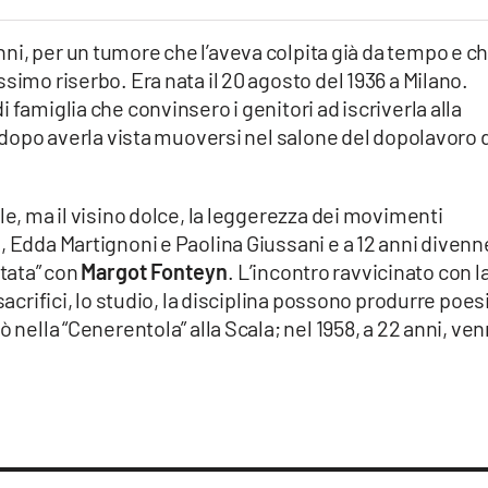
nni, per un tumore che l’aveva colpita già da tempo e c
simo riserbo. Era nata il 20 agosto del 1936 a Milano.
 famiglia che convinsero i genitori ad iscriverla alla
, dopo averla vista muoversi nel salone del dopolavoro 
le, ma il visino dolce, la leggerezza dei movimenti
, Edda Martignoni e Paolina Giussani e a 12 anni divenn
tata” con
Margot Fonteyn
. L’incontro ravvicinato con l
sacrifici, lo studio, la disciplina possono produrre poes
ò nella “Cenerentola” alla Scala; nel 1958, a 22 anni, ve