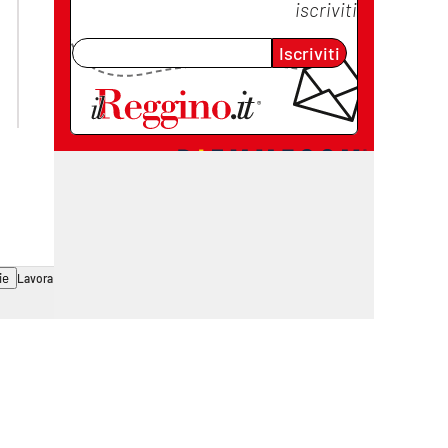
lacplay.it
lacitymag.it
iscriviti
lactv.it
lacapitalenews.it
Iscriviti
laconair.it
cosenzachannel.it
ilvibonese.it
catanzarochannel.it
ie
Lavora con noi