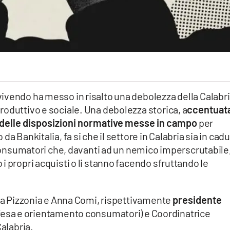
ivendo ha messo in risalto una debolezza della Calabri
oduttivo e sociale. Una debolezza storica, a
ccentuat
a delle disposizioni normative messe in campo
per
a Bankitalia, fa si che il settore in Calabria sia in cad
 consumatori che, davanti ad un nemico imperscrutabile,
i propri acquisti o li stanno facendo sfruttando le
ina Pizzonia e Anna Comi, rispettivamente
presidente
fesa e orientamento consumatori) e Coordinatrice
Calabria.