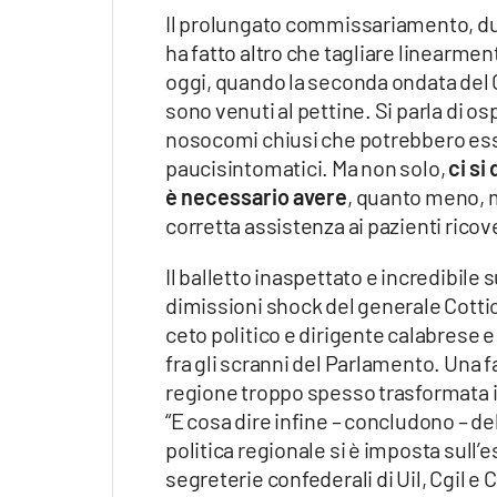
Il prolungato commissariamento, dura
ha fatto altro che tagliare linearment
oggi, quando la seconda ondata del C
sono venuti al pettine. Si parla di o
nosocomi chiusi che potrebbero esse
paucisintomatici. Ma non solo,
ci si
è necessario avere
, quanto meno, m
corretta assistenza ai pazienti ricov
Il balletto inaspettato e incredibil
dimissioni shock del generale Cottice
ceto politico e dirigente calabrese 
fra gli scranni del Parlamento. Una f
regione troppo spesso trasformata in
“E cosa dire infine – concludono – de
politica regionale si è imposta sul
segreterie confederali di Uil, Cgil e