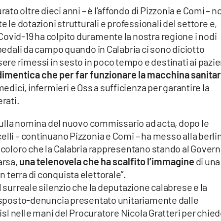
to oltre dieci anni – è l’affondo di Pizzonia e Comi – n
e le dotazioni strutturali e professionali del settore e,
ovid-19 ha colpito duramente la nostra regione i nodi
spedali da campo quando in Calabria ci sono diciotto
re rimessi in sesto in poco tempo e destinati ai pazie
 dimentica che per far funzionare la macchina sanitar
edici, infermieri e Oss a sufficienza per garantire la
erati.
e sulla nomina del nuovo commissario ad acta, dopo le
lli – continuano Pizzonia e Comi – ha messo alla berlin
e coloro che la Calabria rappresentano stando al Govern
arsa,
una telenovela che ha scalfito l’immagine
di una
 terra di conquista elettorale”.
l surreale silenzio che la deputazione calabrese e la
l’esposto-denuncia presentato unitariamente dalle
 Cisl nelle mani del Procuratore Nicola Gratteri per chie