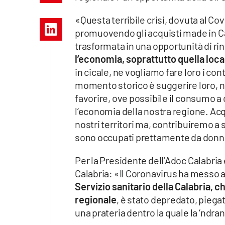
Apple
«Questa terribile crisi, dovuta al C
promuovendo gli acquisti made in Ca
trasformata in una opportunità di ri
l’economia, soprattutto quella loca
Vai
in cicale, ne vogliamo fare loro i con
momento storico è suggerire loro, nel
favorire, ove possibile il consumo
l’economia della nostra regione. Acq
nostri territori ma, contribuiremo a s
sono occupati prettamente da donn
Per la Presidente dell’Adoc Calabria 
Calabria: «Il Coronavirus ha messo 
Servizio sanitario della Calabria, ch
regionale
, è stato depredato, piegato
una prateria dentro la quale la ‘ndr