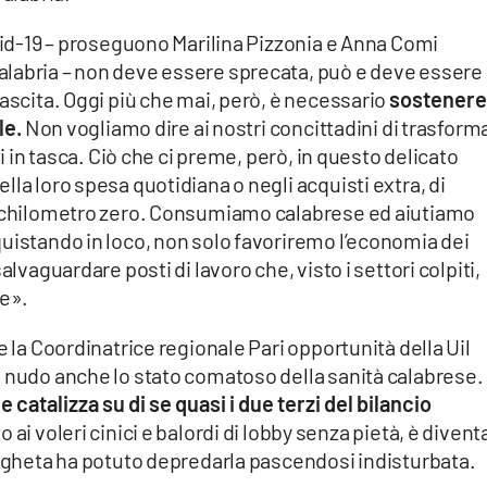
ovid-19 – proseguono Marilina Pizzonia e Anna Comi
labria – non deve essere sprecata, può e deve essere
nascita. Oggi più che mai, però, è necessario
sostenere
le.
Non vogliamo dire ai nostri concittadini di trasform
ti in tasca. Ciò che ci preme, però, in questo delicato
la loro spesa quotidiana o negli acquisti extra, di
 a chilometro zero. Consumiamo calabrese ed aiutiamo
uistando in loco, non solo favoriremo l’economia dei
alvaguardare posti di lavoro che, visto i settori colpiti,
e».
e la Coordinatrice regionale Pari opportunità della Uil
a nudo anche lo stato comatoso della sanità calabrese.
e catalizza su di se quasi i due terzi del bilancio
 ai voleri cinici e balordi di lobby senza pietà, è divent
angheta ha potuto depredarla pascendosi indisturbata.