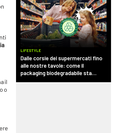
on
nti
ia
a il
o o
dere