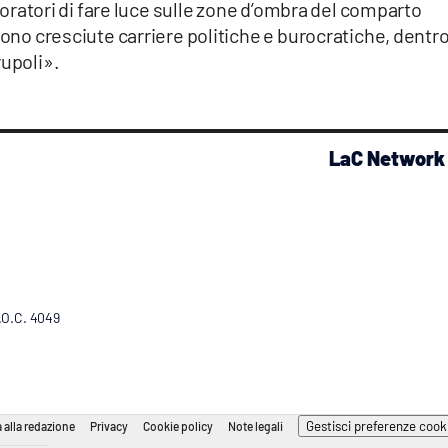
aboratori di fare luce sulle zone d’ombra del comparto
sono cresciute carriere politiche e burocratiche, dentro
rupoli».
LaC Network
R.O.C. 4049
Gestisci preferenze cook
 alla redazione
Privacy
Cookie policy
Note legali