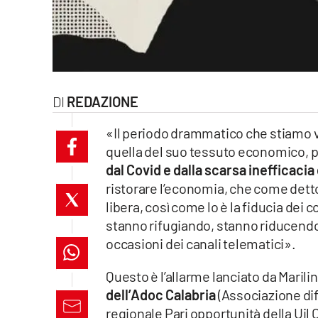
laconair.it
lacitymag.it
ilreggino.it
REDAZIONE
cosenzachannel.it
«Il periodo drammatico che stiamo v
quella del suo tessuto economico, pr
ilvibonese.it
dal Covid e dalla scarsa inefficaci
ristorare l’economia, che come detto d
catanzarochannel.it
libera, così come lo è la fiducia dei
lacapitalenews.it
stanno rifugiando, stanno riducendo 
occasioni dei canali telematici».
App
Questo è l’allarme lanciato da Maril
Android
dell’Adoc Calabria
(Associazione di
regionale Pari opportunità della Uil 