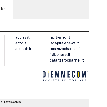
 le
lacplay.it
lacitymag.it
lactv.it
lacapitalenews.it
laconair.it
cosenzachannel.it
ilvibonese.it
catanzarochannel.it
ie
Lavora con noi