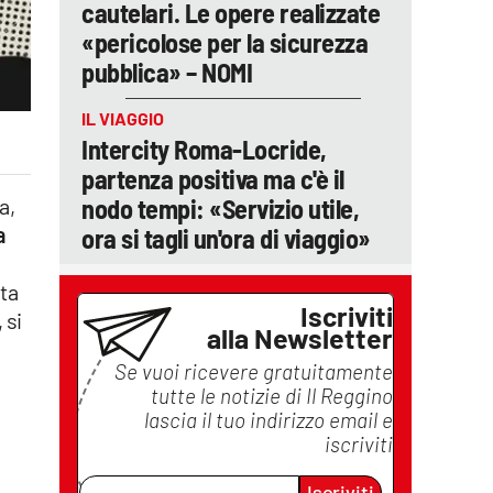
cautelari. Le opere realizzate
«pericolose per la sicurezza
pubblica» – NOMI
IL VIAGGIO
Intercity Roma-Locride,
partenza positiva ma c'è il
a,
nodo tempi: «Servizio utile,
a
ora si tagli un'ora di viaggio»
uta
Iscriviti
 si
alla Newsletter
Se vuoi ricevere gratuitamente
tutte le notizie di
Il Reggino
lascia il tuo indirizzo email e
iscriviti
Iscriviti