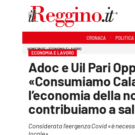
Sezioni
CRONACA
POLITICA
Cronaca
HOME PAGE
ECONOMIA E LAVORO
ECONOMIA E LAVORO
Politica
Adoc e Uil Pari Op
Sanità
«Consumiamo Cala
Ambiente
l’economia della no
Società
contribuiamo a sal
Cultura
Considerata l'eergenza Covid «è necess
Economia e lavoro
locale»