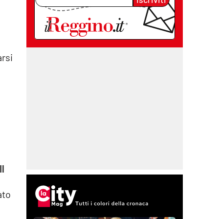
arsi
Il
ato