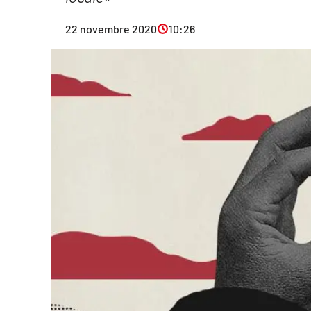
Eventi
22 novembre 2020
10:26
Sport
Streaming
LaC TV
Lac Network
LaC OnAir
LaC
Network
lacplay.it
lactv.it