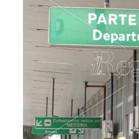
Eventi
Sport
Streaming
LaC TV
Lac Network
LaC OnAir
LaC
Network
lacplay.it
lactv.it