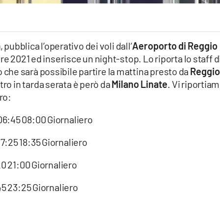
a
, pubblica l’operativo dei voli dall’
Aeroporto di Reggio
e 2021 ed inserisce un night-stop. Lo riporta lo staff d
he sarà possibile partire la mattina presto da
Reggio
entro in tarda serata è però da
Milano Linate
. Vi riportia
ro:
6:45 08:00 Giornaliero
7:25 18:35 Giornaliero
0 21:00 Giornaliero
5 23:25 Giornaliero