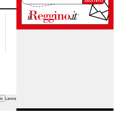
lacplay.it
lacitymag.it
lactv.it
lacapitalenews.it
laconair.it
cosenzachannel.it
ilvibonese.it
catanzarochannel.it
ie
Lavora con noi