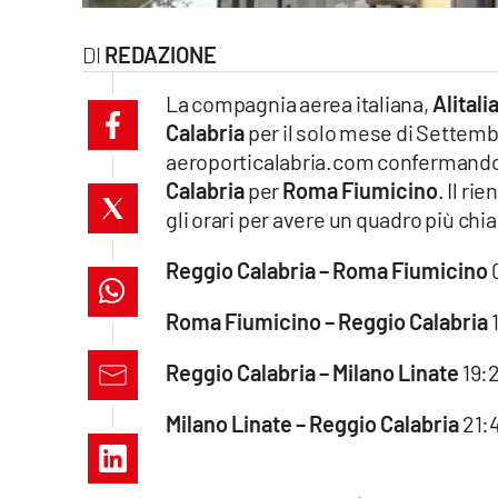
laconair.it
REDAZIONE
lacitymag.it
La compagnia aerea italiana,
Alitali
Calabria
per il solo mese di Settembr
ilreggino.it
aeroporticalabria.com confermando c
Calabria
per
Roma Fiumicino
. Il ri
cosenzachannel.it
gli orari per avere un quadro più chia
ilvibonese.it
Reggio Calabria – Roma Fiumicino
0
catanzarochannel.it
Roma Fiumicino – Reggio Calabria
1
lacapitalenews.it
Reggio Calabria – Milano Linate
19:2
App
Milano Linate – Reggio Calabria
21:4
Android