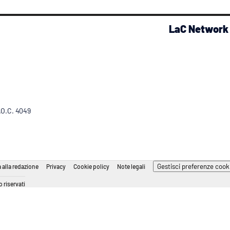
LaC Network
R.O.C. 4049
Gestisci preferenze cook
 alla redazione
Privacy
Cookie policy
Note legali
 riservati