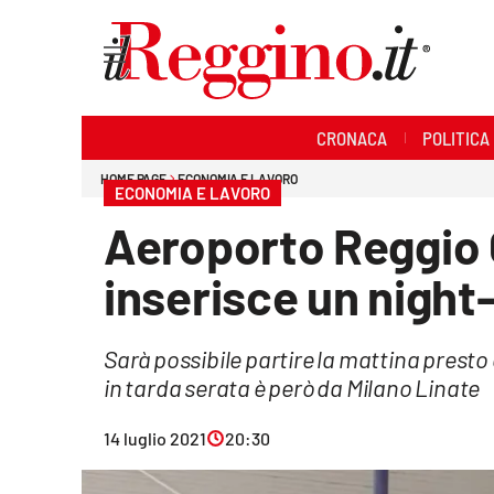
Sezioni
CRONACA
POLITICA
Cronaca
HOME PAGE
ECONOMIA E LAVORO
ECONOMIA E LAVORO
Politica
Aeroporto Reggio C
Sanità
inserisce un night
Ambiente
Sarà possibile partire la mattina presto
Società
in tarda serata è però da Milano Linate
Cultura
14 luglio 2021
20:30
Economia e lavoro