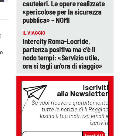
cautelari. Le opere realizzate
«pericolose per la sicurezza
pubblica» – NOMI
IL VIAGGIO
i
Intercity Roma-Locride,
partenza positiva ma c'è il
mo
nodo tempi: «Servizio utile,
ora si tagli un'ora di viaggio»
Iscriviti
alla Newsletter
Se vuoi ricevere gratuitamente
tutte le notizie di
Il Reggino
lascia il tuo indirizzo email e
iscriviti
Iscriviti