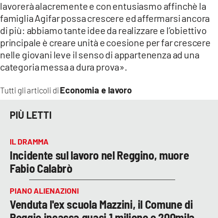
lavorerà alacremente e con entusiasmo affinchè la
famiglia Agifar possa crescere ed affermarsi ancora
di più: abbiamo tante idee da realizzare e l’obiettivo
principale è creare unità e coesione per far crescere
nelle giovani leve il senso di appartenenza ad una
categoria messa a dura prova».
Economia e lavoro
Tutti gli articoli di
PIÙ LETTI
IL DRAMMA
Incidente sul lavoro nel Reggino, muore
Fabio Calabrò
PIANO ALIENAZIONI
Venduta l'ex scuola Mazzini, il Comune di
Reggio incassa quasi 1 milione e 200mila