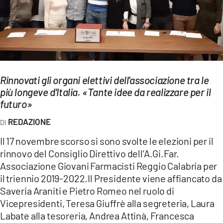
EVENTI
SPORT
Streaming
Rinnovati gli organi elettivi dell'associazione tra le
LAC TV
più longeve d'Italia. «Tante idee da realizzare per il
LAC NETWORK
futuro»
REDAZIONE
LAC ONAIR
Il 17 novembre scorso si sono svolte le elezioni per il
LaC
rinnovo del Consiglio Direttivo dell’A.Gi.Far.
Network
Associazione Giovani Farmacisti Reggio Calabria per
LACPLAY.IT
il triennio 2019-2022.Il Presidente viene affiancato da
Saveria Araniti e Pietro Romeo nel ruolo di
LACTV.IT
Vicepresidenti, Teresa Giuffrè alla segreteria, Laura
Labate alla tesoreria, Andrea Attinà, Francesca
LACONAIR.IT