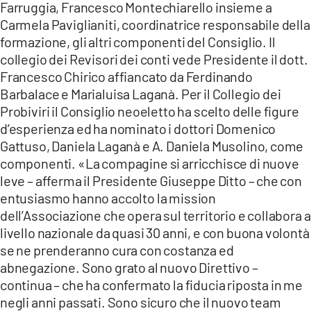
Farruggia, Francesco Montechiarello insieme a
Carmela Paviglianiti, coordinatrice responsabile della
LACITYMAG.IT
formazione, gli altri componenti del Consiglio. Il
ILREGGINO.IT
collegio dei Revisori dei conti vede Presidente il dott.
Francesco Chirico affiancato da Ferdinando
COSENZACHANNEL.IT
Barbalace e Marialuisa Laganà. Per il Collegio dei
Probiviri il Consiglio neoeletto ha scelto delle figure
ILVIBONESE.IT
d’esperienza ed ha nominato i dottori Domenico
CATANZAROCHANNEL.IT
Gattuso, Daniela Laganà e A. Daniela Musolino, come
componenti. «La compagine si arricchisce di nuove
LACAPITALENEWS.IT
leve – afferma il Presidente Giuseppe Ditto – che con
entusiasmo hanno accolto la mission
dell’Associazione che opera sul territorio e collabora a
App
livello nazionale da quasi 30 anni, e con buona volontà
ANDROID
se ne prenderanno cura con costanza ed
abnegazione. Sono grato al nuovo Direttivo –
APPLE
continua – che ha confermato la fiducia riposta in me
negli anni passati. Sono sicuro che il nuovo team