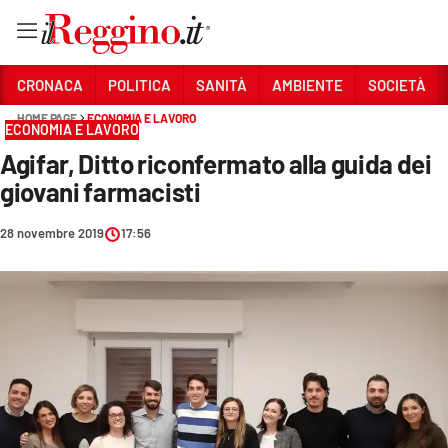
Vai
CRONACA
POLITICA
SANITÀ
AMBIENTE
SOCIETÀ
HOME PAGE
ECONOMIA E LAVORO
ECONOMIA E LAVORO
Sezioni
Agifar, Ditto riconfermato alla guida dei
CRONACA
giovani farmacisti
POLITICA
28 novembre 2019
17:56
SANITÀ
AMBIENTE
SOCIETÀ
CULTURA
ECONOMIA E LAVORO