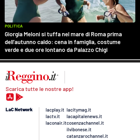
Scarica tutte le nostre app!
LaC Network
lacplay.it
lacitymag.it
lactv.it
lacapitalenews.it
laconair.it
cosenzachannel.it
ilvibonese.it
catanzarochannel.it