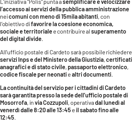
L’iniziativa “Polis” punta a
semplificare e velocizzare
l’accesso ai servizi della pubblica amministrazione
LACITYMAG.IT
nei
comuni con meno di 15mila abitanti
, con
l’obiettivo di
favorire la coesione economica,
ILREGGINO.IT
sociale e territoriale
e contribuire al
superamento
COSENZACHANNEL.IT
del digital divide
.
ILVIBONESE.IT
All’ufficio postale di Cardeto sarà possibile richiedere
servizi Inps e del Ministero della Giustizia
,
certificati
CATANZAROCHANNEL.IT
anagrafici e di stato civile
,
passaporto elettronico
,
codice fiscale per neonati
e
altri documenti
.
LACAPITALENEWS.IT
La continuità del servizio per i cittadini di Cardeto
App
sarà garantita presso la sede dell’ufficio postale di
Mosorrofa
, in
via Cozzupoli
, operativa
dal lunedì al
ANDROID
venerdì dalle 8:20 alle 13:45
e
il sabato fino alle
APPLE
12:45
.