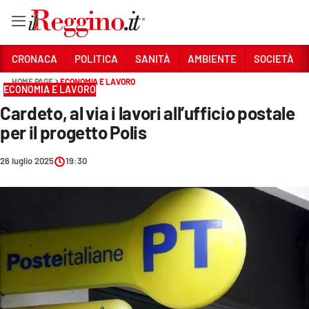
Vai
CRONACA
POLITICA
SANITÀ
AMBIENTE
SOCIETÀ
HOME PAGE
ECONOMIA E LAVORO
ECONOMIA E LAVORO
Sezioni
Cardeto, al via i lavori all’ufficio postale
CRONACA
per il progetto Polis
POLITICA
26 luglio 2025
19:30
SANITÀ
AMBIENTE
SOCIETÀ
CULTURA
ECONOMIA E LAVORO