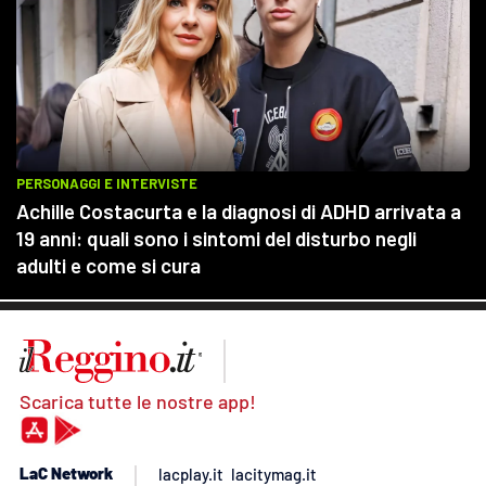
Scarica tutte le nostre app!
LaC Network
lacplay.it
lacitymag.it