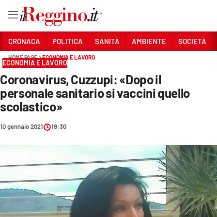
Vai
CRONACA
POLITICA
SANITÀ
AMBIENTE
SOCIETÀ
HOME PAGE
ECONOMIA E LAVORO
ECONOMIA E LAVORO
Sezioni
Coronavirus, Cuzzupi: «Dopo il
CRONACA
personale sanitario si vaccini quello
POLITICA
scolastico»
SANITÀ
10 gennaio 2021
19:30
AMBIENTE
SOCIETÀ
CULTURA
ECONOMIA E LAVORO