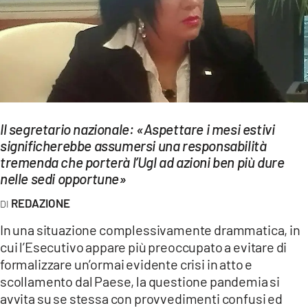
EVENTI
SPORT
Streaming
LAC TV
Il segretario nazionale: «Aspettare i mesi estivi
LAC NETWORK
significherebbe assumersi una responsabilità
tremenda che porterà l’Ugl ad azioni ben più dure
LAC ONAIR
nelle sedi opportune»
REDAZIONE
LaC
Network
In una situazione complessivamente drammatica, in
LACPLAY.IT
cui l’Esecutivo appare più preoccupato a evitare di
formalizzare un’ormai evidente crisi in atto e
LACTV.IT
scollamento dal Paese, la questione pandemia si
avvita su se stessa con provvedimenti confusi ed
LACONAIR.IT