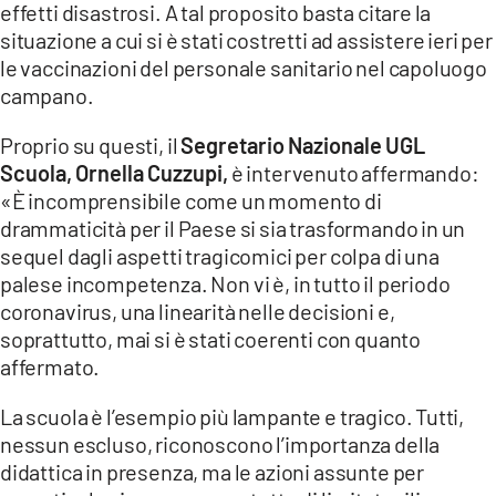
effetti disastrosi. A tal proposito basta citare la
situazione a cui si è stati costretti ad assistere ieri per
LACITYMAG.IT
le vaccinazioni del personale sanitario nel capoluogo
ILREGGINO.IT
campano.
COSENZACHANNEL.IT
Proprio su questi, il
Segretario Nazionale UGL
Scuola, Ornella Cuzzupi,
è intervenuto affermando:
ILVIBONESE.IT
«È incomprensibile come un momento di
drammaticità per il Paese si sia trasformando in un
CATANZAROCHANNEL.IT
sequel dagli aspetti tragicomici per colpa di una
LACAPITALENEWS.IT
palese incompetenza. Non vi è, in tutto il periodo
coronavirus, una linearità nelle decisioni e,
soprattutto, mai si è stati coerenti con quanto
App
affermato.
ANDROID
La scuola è l’esempio più lampante e tragico. Tutti,
APPLE
nessun escluso, riconoscono l’importanza della
didattica in presenza, ma le azioni assunte per