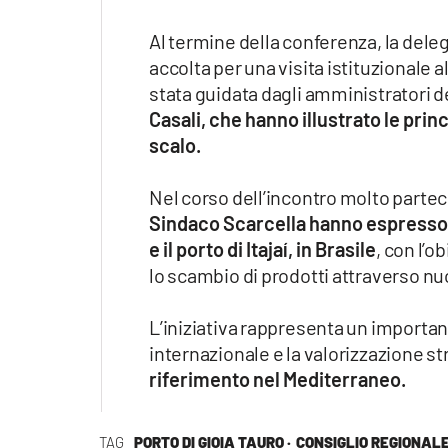
Al termine della conferenza, la del
accolta per una visita istituzionale a
stata guidata dagli amministratori d
Casali, che hanno illustrato le princ
scalo.
Nel corso dell’incontro molto partec
Sindaco Scarcella hanno espresso la 
e il porto di Itajaí, in Brasile
, con l’o
lo scambio di prodotti attraverso nu
L’iniziativa rappresenta un importa
internazionale e la valorizzazione st
riferimento nel Mediterraneo.
TAG
PORTO DI GIOIA TAURO ·
CONSIGLIO REGIONAL