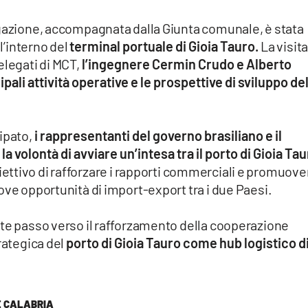
egazione, accompagnata dalla Giunta comunale, è stata
ll’interno del
terminal portuale di Gioia Tauro.
La visita
elegati di MCT,
l’ingegnere Cermin Crudo e Alberto
ipali attività operative e le prospettive di sviluppo de
ipato,
i rappresentanti del governo brasiliano e il
volontà di avviare un’intesa tra il porto di Gioia Ta
biettivo di rafforzare i rapporti commerciali e promuove
ove opportunità di import-export tra i due Paesi.
nte passo verso il rafforzamento della cooperazione
rategica del
porto di Gioia Tauro come hub logistico d
E CALABRIA