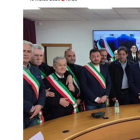
Eventi
Sport
Streaming
LaC TV
Lac Network
LaC OnAir
LaC
Network
lacplay.it
lactv.it