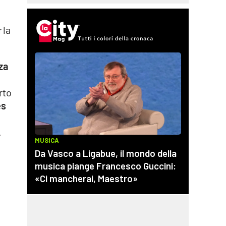
 la
za
rto
es
.
o