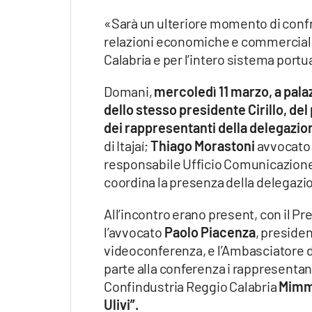
«Sarà un ulteriore momento di confron
relazioni economiche e commerciali 
Calabria e per l’intero sistema port
Domani,
mercoledì 11 marzo, a pala
dello stesso presidente Cirillo, d
dei rappresentanti della delegazi
di Itajaí;
Thiago Morastoni
avvocato 
responsabile Ufficio Comunicazione d
coordina la presenza della delegazion
All’incontro erano present, con il Pr
l’avvocato
Paolo Piacenza
, presiden
videoconferenza, e l’Ambasciatore del
parte alla conferenza i rappresentant
Confindustria Reggio Calabria
Mimm
Ulivi”.