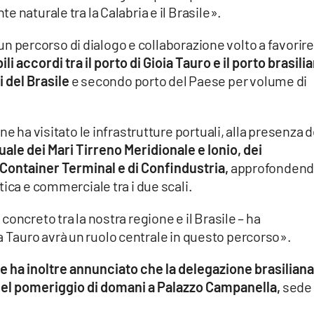
 naturale tra la Calabria e il Brasile».
n un percorso di dialogo e collaborazione volto a favorire
 accordi tra il porto di Gioia Tauro e il porto brasili
ci del Brasile
e secondo porto del Paese per volume di
e ha visitato le infrastrutture portuali, alla presenza d
ale dei Mari Tirreno Meridionale e Ionio, dei
Container Terminal e di Confindustria,
approfonden
ica e commerciale tra i due scali.
oncreto tra la nostra regione e il Brasile – ha
ioia Tauro avrà un ruolo centrale in questo percorso».
e ha inoltre annunciato che la delegazione brasiliana 
 nel pomeriggio di domani a Palazzo Campanella,
sede 