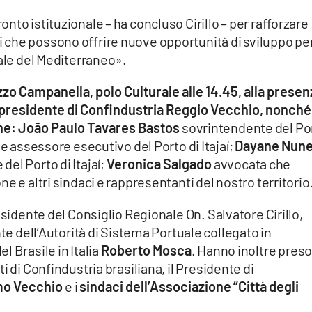
to istituzionale – ha concluso Cirillo – per rafforzare
che possono offrire nuove opportunità di sviluppo per
uale del Mediterraneo».
zzo Campanella, polo Culturale alle 14.45, alla presen
el presidente di Confindustria Reggio Vecchio, nonché
one: João Paulo Tavares Bastos
sovrintendente del Po
e assessore esecutivo del Porto di Itajaí;
Dayane Nun
el Porto di Itajaí;
Veronica Salgado
avvocata che
e e altri sindaci e rappresentanti del nostro territorio
esidente del Consiglio Regionale On. Salvatore Cirillo,
te dell’Autorità di Sistema Portuale collegato in
 Brasile in Italia
Roberto Mosca
. Hanno inoltre pres
i di Confindustria brasiliana, il Presidente di
o Vecchio
e i
sindaci dell’Associazione “Città degli