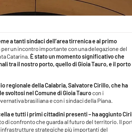
me a tanti sindaci dell’area tirrenica e al primo
a
per un incontro importante con una delegazione del
nta Catarina.
È stato un momento significativo che
li tra il nostro porto, quello di Gioia Tauro, e il porto
o regionale della Calabria, Salvatore Cirillo, che ha
ale svoltosi nel Comune di Gioia Tauro
con i
ernativa brasiliana e con i sindaci della Piana.
la e tutti i primi cittadini presenti – ha aggiunto Ciri
di confronto che guarda al futuro del territorio. Il por
 infrastrutture strategiche più importanti del