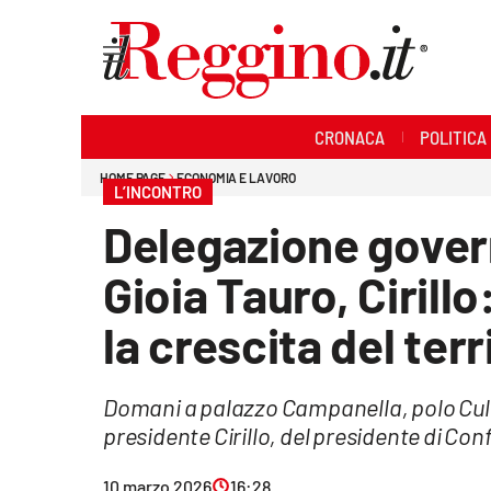
Sezioni
CRONACA
POLITICA
Cronaca
HOME PAGE
ECONOMIA E LAVORO
L’INCONTRO
Politica
Delegazione govern
Sanità
Gioia Tauro, Cirillo
Ambiente
la crescita del terr
Società
Domani a palazzo Campanella, polo Cultu
Cultura
presidente Cirillo, del presidente di Co
Economia e lavoro
10 marzo 2026
16:28