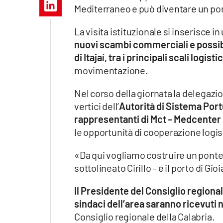
Apple
Mediterraneo e può diventare un ponte
La visita istituzionale si inserisce i
nuovi scambi commerciali e possibili
di Itajaí, tra i principali scali logisti
Vai
movimentazione.
Nel corso della giornata la delegazion
vertici dell’
Autorità di Sistema Portu
rappresentanti di Mct – Medcenter 
le opportunità di cooperazione logist
«Da qui vogliamo costruire un ponte c
sottolineato Cirillo – e il porto di G
Il Presidente del Consiglio regional
sindaci dell’area saranno ricevuti
Consiglio regionale della Calabria.