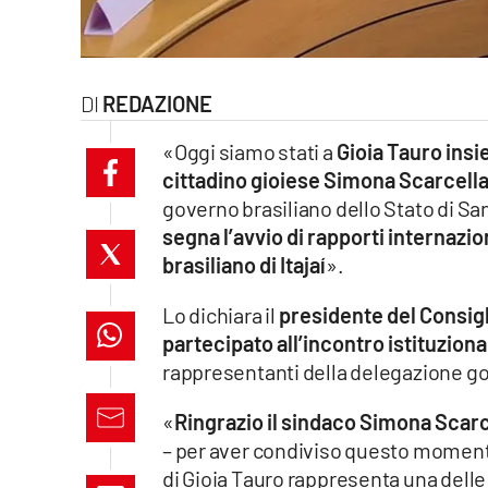
laconair.it
lacitymag.it
REDAZIONE
ilreggino.it
«Oggi siamo stati a
Gioia Tauro insie
cittadino gioiese Simona Scarcell
cosenzachannel.it
governo brasiliano dello Stato di Sa
segna l’avvio di rapporti internaziona
ilvibonese.it
brasiliano di Itajaí
».
catanzarochannel.it
Lo dichiara il
presidente del Consigli
partecipato all’incontro istituzion
lacapitalenews.it
rappresentanti della delegazione gov
App
«
Ringrazio il sindaco Simona Scarcel
– per aver condiviso questo momento 
Android
di Gioia Tauro rappresenta una delle