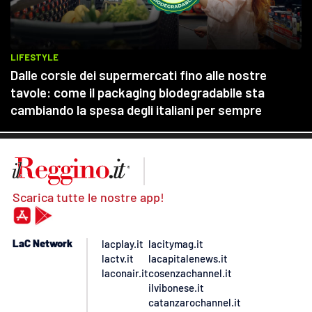
Scarica tutte le nostre app!
LaC Network
lacplay.it
lacitymag.it
lactv.it
lacapitalenews.it
laconair.it
cosenzachannel.it
ilvibonese.it
catanzarochannel.it