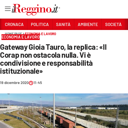
Vai
CRONACA
POLITICA
SANITÀ
AMBIENTE
SOCIETÀ
HOME PAGE
ECONOMIA E LAVORO
ECONOMIA E LAVORO
Sezioni
Gateway Gioia Tauro, la replica: «Il
CRONACA
Corap non ostacola nulla. Vi è
POLITICA
condivisione e responsabilità
istituzionale»
SANITÀ
19 dicembre 2020
11:45
AMBIENTE
SOCIETÀ
CULTURA
ECONOMIA E LAVORO