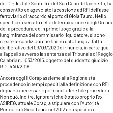
dell’On.le Jole Santelli e del Suo Capo di Gabinetto, ha
consentito ed agevolato la cessione ad RFI dell’asse
ferroviario di raccordo al porto di Gioia Tauro. Nello
specifico a seguito delle determinazione degli Organi
della procedura, ed in primo luogo grazie alla
lungimiranza del commissario liquidatore, si sono
create le condizioni che hanno dato luogo all’atto
deliberativo del 03/03/2020 di rinuncia, in parte qua,
all’appello avverso la sentenza del Tribunale di Reggio
Calabria n. 1033/2015, oggetto del suddetto giudizio
R.G. 440/2016.
Ancora oggi il Corap assieme alla Regione sta
procedendo in tempi spediti alla definizione con RFI
di quanto necessario per concludere tale procedura.
Non può, inoltre, ignorarsi che è stato proprio l’ex
ASIREG, attuale Corap, a stipulare con l’Autorità
Portuale di Gioia Tauro nel 2012 una specifica