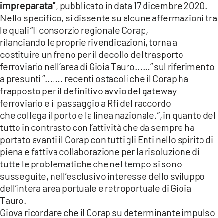
impreparata”
, pubblicato in data 17 dicembre 2020.
Nello specifico, si dissente su alcune affermazioni tra
LACITYMAG.IT
le quali “Il consorzio regionale Corap,
ILREGGINO.IT
rilanciando le proprie rivendicazioni, torna a
costituire un freno per il decollo del trasporto
COSENZACHANNEL.IT
ferroviario nell’area di Gioia Tauro……” sul riferimento
a presunti “……. recenti ostacoli che il Corap ha
ILVIBONESE.IT
frapposto per il definitivo avvio del gateway
CATANZAROCHANNEL.IT
ferroviario e il passaggio a Rfi del raccordo
che collega il porto e la linea nazionale.”, in quanto del
LACAPITALENEWS.IT
tutto in contrasto con l’attività che da sempre ha
portato avanti il Corap con tutti gli Enti nello spirito di
piena e fattiva collaborazione per la risoluzione di
App
tutte le problematiche che nel tempo si sono
ANDROID
susseguite, nell’esclusivo interesse dello sviluppo
dell’intera area portuale e retroportuale di Gioia
APPLE
Tauro.
Giova ricordare che il Corap su determinante impulso