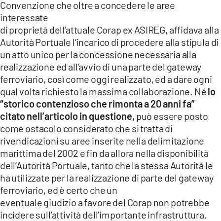
Convenzione che oltre a concedere le aree
interessate
di proprietà dell’attuale Corap ex ASIREG, affidava alla
Autorità Portuale l’incarico di procedere alla stipula di
un atto unico per la concessione necessaria alla
realizzazione ed all’avvio di una parte del gateway
ferroviario, così come oggi realizzato, ed a dare ogni
qual volta richiesto la massima collaborazione. Né
lo
“storico contenzioso che rimonta a 20 anni fa”
citato nell’articolo in questione,
può essere posto
come ostacolo considerato che si tratta di
rivendicazioni su aree inserite nella delimitazione
marittima del 2002 e fin da allora nella disponibilità
dell’Autorità Portuale, tanto che la stessa Autorità le
ha utilizzate per la realizzazione di parte del gateway
ferroviario, ed è certo che un
eventuale giudizio a favore del Corap non potrebbe
incidere sull’attività dell’importante infrastruttura.