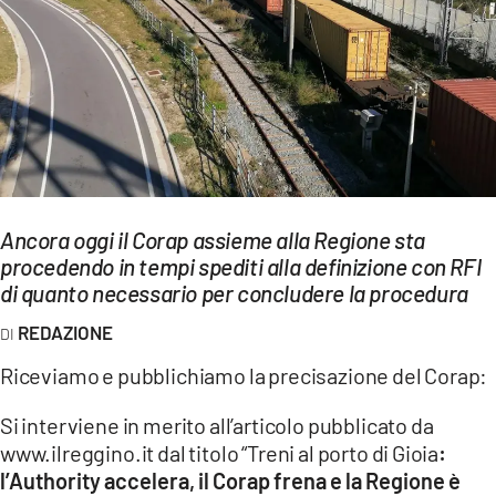
EVENTI
SPORT
Streaming
LAC TV
LAC NETWORK
Ancora oggi il Corap assieme alla Regione sta
procedendo in tempi spediti alla definizione con RFI
LAC ONAIR
di quanto necessario per concludere la procedura
REDAZIONE
LaC
Network
Riceviamo e pubblichiamo la precisazione del Corap:
LACPLAY.IT
Si interviene in merito all’articolo pubblicato da
LACTV.IT
www.ilreggino.it dal titolo “Treni al porto di Gioia
:
l’Authority accelera, il Corap frena e la Regione è
LACONAIR.IT