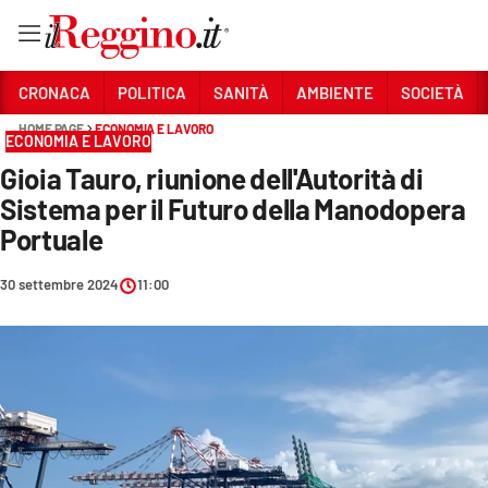
Vai
CRONACA
POLITICA
SANITÀ
AMBIENTE
SOCIETÀ
HOME PAGE
ECONOMIA E LAVORO
ECONOMIA E LAVORO
Sezioni
Gioia Tauro, riunione dell'Autorità di
CRONACA
Sistema per il Futuro della Manodopera
POLITICA
Portuale
SANITÀ
30 settembre 2024
11:00
AMBIENTE
SOCIETÀ
CULTURA
ECONOMIA E LAVORO