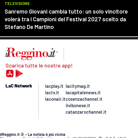
Scarica tutte le nostre app!
LaC Network
lacplay.it
lacitymag.it
lactv.it
lacapitalenews.it
laconair.it
cosenzachannel.it
ilvibonese.it
catanzarochannel.it
ilReggino.it © – La notizia è più vicina