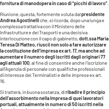
fornitura di manodopera in caso di “picchi di lavoro”
.
LACITYMAG.IT
Riunione, questa, fortemente voluta dal
presidente
ILREGGINO.IT
Andrea Agostinelli
che, si ricorda, dopo una lunga e
complessa trattativa con il Ministero delle
COSENZACHANNEL.IT
Infrastrutture e dei Trasporti e una decisiva
interlocuzione con il capo di gabinetto,
dott.ssa Maria
ILVIBONESE.IT
Teresa Di Matteo, riuscii non solo a fare autorizzare
la costituzione dell’impresa ex art. 17, ma anche ad
CATANZAROCHANNEL.IT
aumentare il numero degli iscritti dagli originari 77
LACAPITALENEWS.IT
agli attuali 100
, al fine di consentire anche l’iscrizione
all’Agenzia di personale con qualifiche professionali
di interesse dei Terminalisti e delle imprese ex art.
App
16.
ANDROID
Si tratterà, in buona sostanza, di
ribadire il principio
APPLE
dell’assorbimento nella Impresa di quei lavoratori
portuali, attualmente in numero di 50 iscritti nella