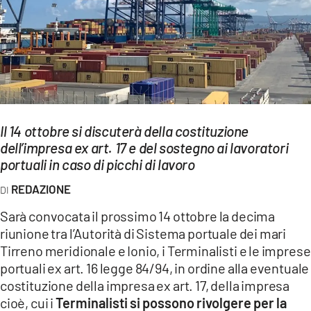
EVENTI
SPORT
Streaming
LAC TV
Il 14 ottobre si discuterà della costituzione
LAC NETWORK
dell’impresa ex art. 17 e del sostegno ai lavoratori
portuali in caso di picchi di lavoro
LAC ONAIR
REDAZIONE
LaC
Sarà convocata il prossimo 14 ottobre la decima
Network
riunione tra l’Autorità di Sistema portuale dei mari
LACPLAY.IT
Tirreno meridionale e Ionio, i Terminalisti e le imprese
portuali ex art. 16 legge 84/94, in ordine alla eventuale
LACTV.IT
costituzione della impresa ex art. 17, della impresa
cioè, cui i
Terminalisti si possono rivolgere per la
LACONAIR.IT