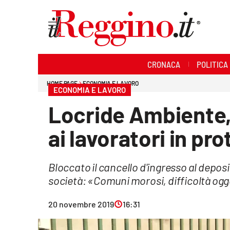
Sezioni
CRONACA
POLITICA
Cronaca
HOME PAGE
ECONOMIA E LAVORO
ECONOMIA E LAVORO
Politica
Locride Ambiente, 
Sanità
ai lavoratori in pr
Ambiente
Bloccato il cancello d'ingresso al depos
Società
società: «Comuni morosi, difficoltà ogg
Cultura
20 novembre 2019
16:31
Economia e lavoro