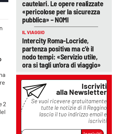
cautelari. Le opere realizzate
«pericolose per la sicurezza
pubblica» – NOMI
un
IL VIAGGIO
Intercity Roma-Locride,
partenza positiva ma c'è il
nodo tempi: «Servizio utile,
o
ora si tagli un'ora di viaggio»
una
are
Iscriviti
alla Newsletter
Se vuoi ricevere gratuitamente
e 2
tutte le notizie di
Il Reggino
del
lascia il tuo indirizzo email e
iscriviti
Iscriviti