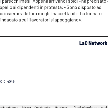
parecchi mesi. Appena arrivano i soldi – ha precisato 
pello ai dipendenti in protesta: «Sono disposto ad
 insieme alle loro mogli. Inaccettabili – ha tuonato
indacato a cui i lavoratori si appoggiano».
LaC Network
R.O.C. 4049
Gestisci preferenze cook
 alla redazione
Privacy
Cookie policy
Note legali