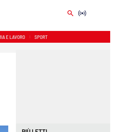
IA E LAVORO
SPORT
PIÙ LETTI