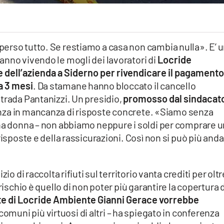
erso tutto. Se restiamo a casa non cambia nulla». E’ 
nno vivendo le mogli dei lavoratori di
Locride
de dell’azienda a Siderno per rivendicare il pagamento
da 3 mesi
. Da stamane hanno bloccato il cancello
trada Pantanizzi. Un presidio,
promosso dal sindacat
anza in mancanza di risposte concrete. «Siamo senza
una donna – non abbiamo neppure i soldi per comprare 
risposte e della rassicurazioni. Così non si può più and
io di raccolta rifiuti sul territorio vanta crediti per oltr
rischio è quello di non poter più garantire la copertura 
nte di Locride Ambiente Gianni Gerace vorrebbe
omuni più virtuosi di altri – ha spiegato in conferenza