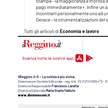
stampa – la maggioranza è morosa di 
Apple
pago immediatamente». Infine un ap
incontrarli personalmente uno ad uno
Gerace – le strumentalizzazioni del s
Vai
Tutti gli articoli di
Economia e lavoro
Scarica tutte le nostre app!
ilReggino.it © – La notizia è più vicina
Diemmecom Società Editoriale - reg. trib. VV 21/11/2019 n°2 - 
Direttore Responsabile
Francesco Laratta
Direttore Editoriale
Maria Grazia Falduto
www.diemmecom.it
Redazione
Segnala