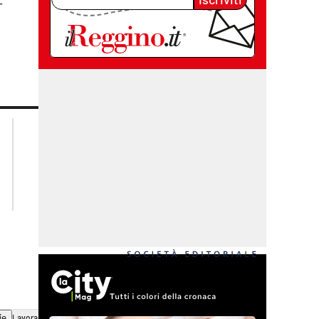
–
lacplay.it
lacitymag.it
lactv.it
lacapitalenews.it
laconair.it
cosenzachannel.it
ilvibonese.it
catanzarochannel.it
ie
Lavora con noi