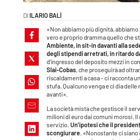
laconair.it
ILARIO BALÌ
lacitymag.it
«Non abbiamo più dignità, abbiamo p
vero e proprio dramma quello che sta
ilreggino.it
Ambiente, in sit-in davanti alla se
degli stipendi arretrati, in ritardo 
cosenzachannel.it
d’ingresso del deposito mezzi in con
ilvibonese.it
Slai-Cobas
, che proseguirà ad oltr
riscaldamenti a casa – ci racconta 
catanzarochannel.it
stufa. Qualcuno venga e ci dia delle 
avanti».
lacapitalenews.it
La società mista che gestisce il serviz
milioni di euro dai comuni morosi. Il 
App
servizio.
Un’ipotesi che il preside
Android
scongiurare
. «Nonostante ci siano c