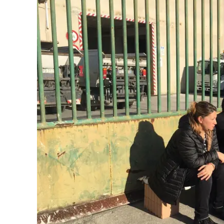
Eventi
Sport
Streaming
LaC TV
Lac Network
LaC OnAir
LaC
Network
lacplay.it
lactv.it