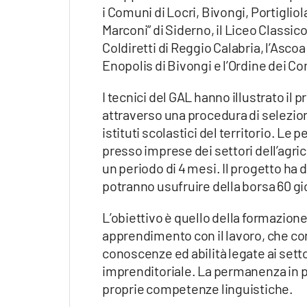
Apple
i Comuni di Locri, Bivongi, Portigliol
Marconi” di Siderno, il Liceo Classico “
Coldiretti di Reggio Calabria, l’Ascoa 
Enopolis di Bivongi e l’Ordine dei Co
Vai
I tecnici del GAL hanno illustrato il
attraverso una procedura di selezion
istituti scolastici del territorio. Le
presso imprese dei settori dell’agric
un periodo di 4 mesi. Il progetto ha 
potranno usufruire della borsa 60 gi
L’obiettivo è quello della formazione
apprendimento con il lavoro, che co
conoscenze ed abilità legate ai setto
imprenditoriale. La permanenza in pa
proprie competenze linguistiche.