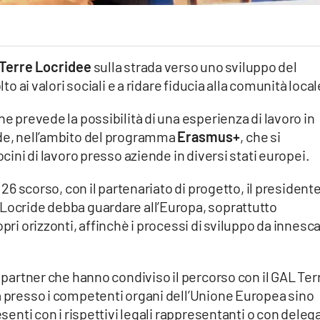
Terre Locridee
sulla strada verso uno sviluppo del
lto ai valori sociali e a ridare fiducia alla comunità local
he prevede la possibilità di una esperienza di lavoro in
ide, nell’ambito del programma
Erasmus+
, che si
ocini di lavoro presso aziende in diversi stati europei.
l 26 scorso, con il partenariato di progetto, il president
 Locride debba guardare all’Europa, soprattutto
opri orizzonti, affinchè i processi di sviluppo da innesc
i partner che hanno condiviso il percorso con il GAL Ter
a presso i competenti organi dell’Unione Europea sino
esenti con i rispettivi legali rappresentanti o con delega