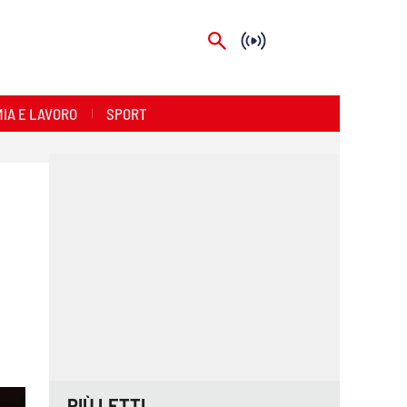
IA E LAVORO
SPORT
PIÙ LETTI