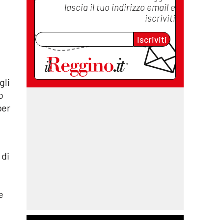
lascia il tuo indirizzo email e
iscriviti
Iscriviti
gli
o
per
 di
e