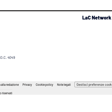
LaC Network
R.O.C. 4049
Gestisci preferenze cook
 alla redazione
Privacy
Cookie policy
Note legali
 riservati