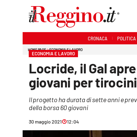
Sezioni
CRONACA
POLITICA
Cronaca
HOME PAGE
ECONOMIA E LAVORO
ECONOMIA E LAVORO
Politica
Locride, il Gal apr
Sanità
giovani per tirocini
Ambiente
Il progetto ha durata di sette anni e pr
Società
della borsa 60 giovani
Cultura
30 maggio 2021
12:04
Economia e lavoro