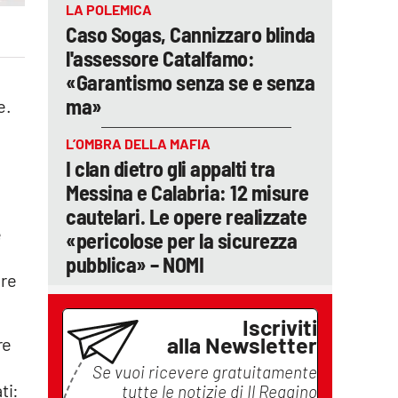
LA POLEMICA
Caso Sogas, Cannizzaro blinda
l'assessore Catalfamo:
«Garantismo senza se e senza
ma»
e.
L’OMBRA DELLA MAFIA
I clan dietro gli appalti tra
Messina e Calabria: 12 misure
cautelari. Le opere realizzate
e
«pericolose per la sicurezza
pubblica» – NOMI
are
Iscriviti
alla Newsletter
re
Se vuoi ricevere gratuitamente
ti:
tutte le notizie di
Il Reggino