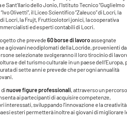
a e Sant’Ilario dello Jonio, l’Istituto Tecnico “Guglielmo
Ivo Olivetti”, il Liceo Scientifico “Zaleuco” di Locri, la
di Locri, la Frujt, Frutticolotori jonici, la cooperativa
mmercialisti ed esperti contabili di Locri.
 progetto che prevede
60 borse di lavoro
assegnate
e a giovani neodiplomati della Locride, provenienti da
 persone selezionate svolgeranno il loro tirocinio di lavor
oltura e del turismo culturale in un paese dell’Europa, 
durata di sette anni e prevede che per ogni annualità
ovani.
 di
nuove figure professionali
, attraverso un percorso
nsenta ai partecipanti di acquisire competenze,
ri interessati, sviluppando l’innovazione e la creatività
esi esteri permetterà inoltre ai giovani di migliorare l