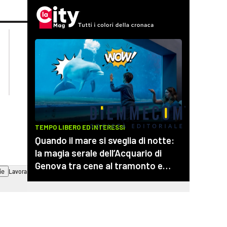
lacplay.it
lacitymag.it
lactv.it
lacapitalenews.it
laconair.it
cosenzachannel.it
ilvibonese.it
catanzarochannel.it
ie
Lavora con noi