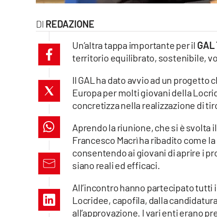
laconair.it
REDAZIONE
lacitymag.it
Un’altra tappa importante per il
GAL 
territorio equilibrato, sostenibile, vo
ilreggino.it
Il GAL ha dato avvio ad un progetto c
cosenzachannel.it
Europa per molti giovani della Locr
concretizza nella realizzazione di tir
ilvibonese.it
Aprendo la riunione, che si è svolta i
catanzarochannel.it
Francesco Macrì ha ribadito come la
consentendo ai giovani di aprire i pr
lacapitalenews.it
siano reali ed efficaci.
App
All’incontro hanno partecipato tutti 
Locridee, capofila, dalla candidatur
Android
all’approvazione. I vari enti erano pr