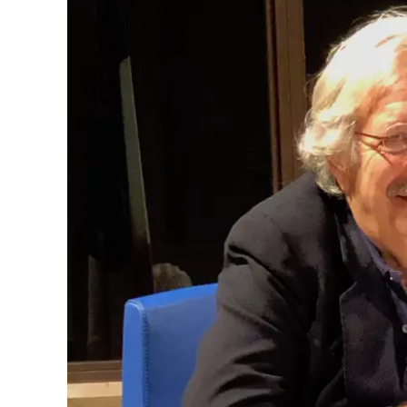
Eventi
Sport
Streaming
LaC TV
Lac Network
LaC OnAir
LaC
Network
lacplay.it
lactv.it